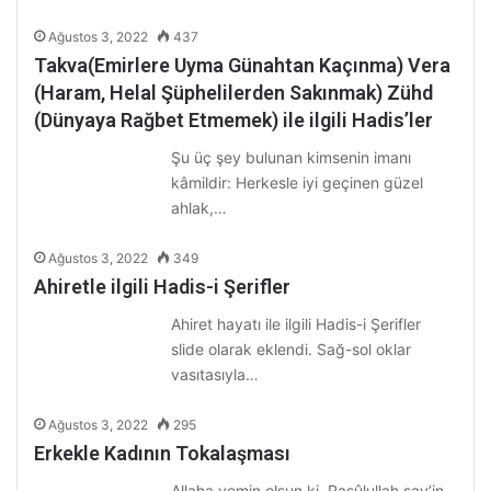
Ağustos 3, 2022
437
Takva(Emirlere Uyma Günahtan Kaçınma) Vera
(Haram, Helal Şüphelilerden Sakınmak) Zühd
(Dünyaya Rağbet Etmemek) ile ilgili Hadis’ler
Şu üç şey bulunan kimsenin imanı
kâmildir: Herkesle iyi geçinen güzel
ahlak,…
Ağustos 3, 2022
349
Ahiretle ilgili Hadis-i Şerifler
Ahiret hayatı ile ilgili Hadis-i Şerifler
slide olarak eklendi. Sağ-sol oklar
vasıtasıyla…
Ağustos 3, 2022
295
Erkekle Kadının Tokalaşması
Allaha yemin olsun ki, Rasûlullah sav’in