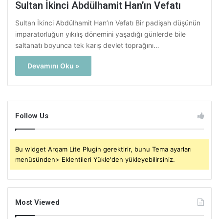
Sultan İkinci Abdülhamit Han’ın Vefatı
Sultan İkinci Abdülhamit Han’ın Vefatı Bir padişah düşünün
imparatorluğun yıkılış dönemini yaşadığı günlerde bile
saltanatı boyunca tek karış devlet toprağını…
Devamını Oku »
Follow Us
Bu widget Arqam Lite Plugin gerektirir, bunu Tema ayarları
menüsünden> Eklentileri Yükle'den yükleyebilirsiniz.
Most Viewed