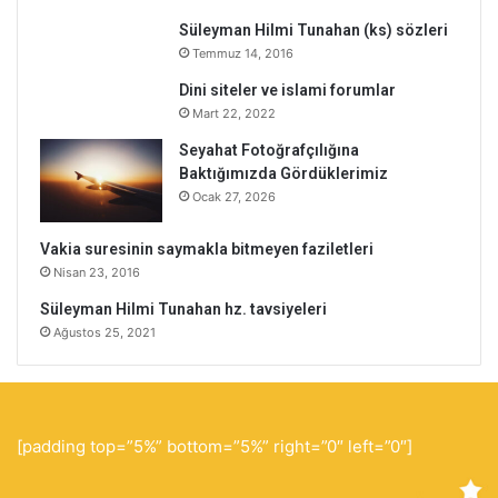
Süleyman Hilmi Tunahan (ks) sözleri
Temmuz 14, 2016
Dini siteler ve islami forumlar
Mart 22, 2022
Seyahat Fotoğrafçılığına
Baktığımızda Gördüklerimiz
Ocak 27, 2026
Vakia suresinin saymakla bitmeyen faziletleri
Nisan 23, 2016
Süleyman Hilmi Tunahan hz. tavsiyeleri
Ağustos 25, 2021
[padding top=”5%” bottom=”5%” right=”0″ left=”0″]