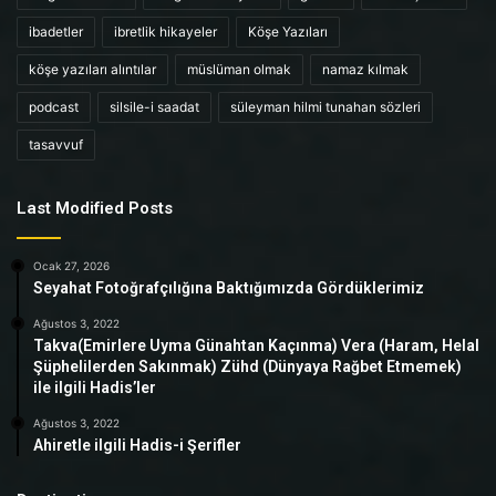
ibadetler
ibretlik hikayeler
Köşe Yazıları
köşe yazıları alıntılar
müslüman olmak
namaz kılmak
podcast
silsile-i saadat
süleyman hilmi tunahan sözleri
tasavvuf
Last Modified Posts
Ocak 27, 2026
Seyahat Fotoğrafçılığına Baktığımızda Gördüklerimiz
Ağustos 3, 2022
Takva(Emirlere Uyma Günahtan Kaçınma) Vera (Haram, Helal
Şüphelilerden Sakınmak) Zühd (Dünyaya Rağbet Etmemek)
ile ilgili Hadis’ler
Ağustos 3, 2022
Ahiretle ilgili Hadis-i Şerifler