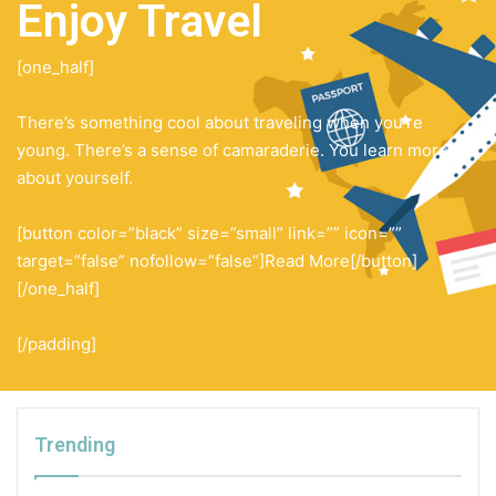
Enjoy Travel
[one_half]
There’s something cool about traveling when you’re
young. There’s a sense of camaraderie. You learn more
about yourself.
[button color=”black” size=”small” link=”” icon=””
target=”false” nofollow=”false”]Read More[/button]
[/one_half]
[/padding]
Trending