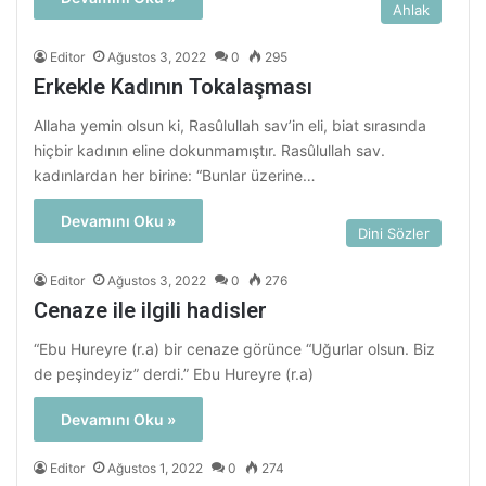
Ahlak
Editor
Ağustos 3, 2022
0
295
Erkekle Kadının Tokalaşması
Allaha yemin olsun ki, Rasûlullah sav’in eli, biat sırasında
hiçbir kadının eline dokunmamıştır. Rasûlullah sav.
kadınlardan her birine: “Bunlar üzerine…
Devamını Oku »
Dini Sözler
Editor
Ağustos 3, 2022
0
276
Cenaze ile ilgili hadisler
“Ebu Hureyre (r.a) bir cenaze görünce “Uğurlar olsun. Biz
de peşindeyiz” derdi.” Ebu Hureyre (r.a)
Devamını Oku »
Editor
Ağustos 1, 2022
0
274