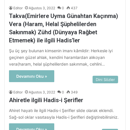
Editor
Ağustos 3, 2022
0
437
Takva(Emirlere Uyma Günahtan Kaçınma)
Vera (Haram, Helal Şüphelilerden
Sakınmak) Zühd (Dünyaya Rağbet
Etmemek) ile ilgili Hadis’ler
Şu üç şey bulunan kimsenin imanı kâmildir: Herkesle iyi
geçinen güzel ahlak, kendini haramlardan alıkoyan
vera(haram, helal şüphelilerden sakınmak, cehlini…
Devamını Oku »
Dini Sözler
Editor
Ağustos 3, 2022
0
349
Ahiretle ilgili Hadis-i Şerifler
Ahiret hayatı ile ilgili Hadis-i Şerifler slide olarak eklendi.
Sağ-sol oklar vasıtasıyla Hadis-i Şerifleri değiştirebilirsiniz.
Devamını Oku »