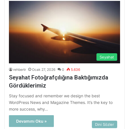
Seyahat
rehbertr
Ocak 27, 2026
0
5.636
Seyahat Fotoğrafçılığına Baktığımızda
Gördüklerimiz
Stay focused and remember we design the best
WordPress News and Magazine Themes. It’s the key to
more success, why…
Devamını Oku »
Dini Sözler