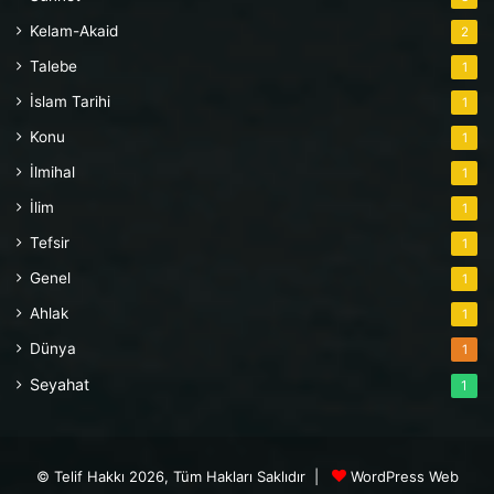
Kelam-Akaid
2
Talebe
1
İslam Tarihi
1
Konu
1
İlmihal
1
İlim
1
Tefsir
1
Genel
1
Ahlak
1
Dünya
1
Seyahat
1
© Telif Hakkı 2026, Tüm Hakları Saklıdır |
WordPress Web