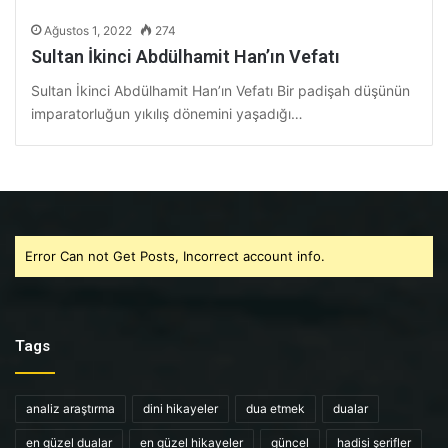
Ağustos 1, 2022
274
Sultan İkinci Abdülhamit Han’ın Vefatı
Sultan İkinci Abdülhamit Han’ın Vefatı Bir padişah düşünün
imparatorluğun yıkılış dönemini yaşadığı…
Error Can not Get Posts, Incorrect account info.
Tags
analiz araştırma
dini hikayeler
dua etmek
dualar
en güzel dualar
en güzel hikayeler
güncel
hadisi şerifler