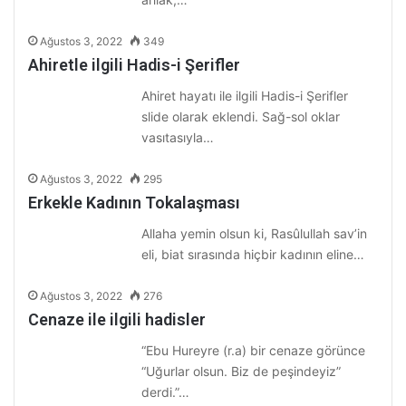
Ağustos 3, 2022
349
Ahiretle ilgili Hadis-i Şerifler
Ahiret hayatı ile ilgili Hadis-i Şerifler
slide olarak eklendi. Sağ-sol oklar
vasıtasıyla…
Ağustos 3, 2022
295
Erkekle Kadının Tokalaşması
Allaha yemin olsun ki, Rasûlullah sav’in
eli, biat sırasında hiçbir kadının eline…
Ağustos 3, 2022
276
Cenaze ile ilgili hadisler
“Ebu Hureyre (r.a) bir cenaze görünce
“Uğurlar olsun. Biz de peşindeyiz”
derdi.”…