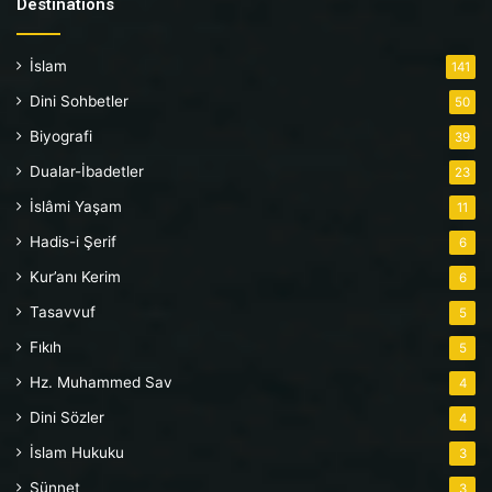
Destinations
İslam
141
Dini Sohbetler
50
Biyografi
39
Dualar-İbadetler
23
İslâmi Yaşam
11
Hadis-i Şerif
6
Kur’anı Kerim
6
Tasavvuf
5
Fıkıh
5
Hz. Muhammed Sav
4
Dini Sözler
4
İslam Hukuku
3
Sünnet
3