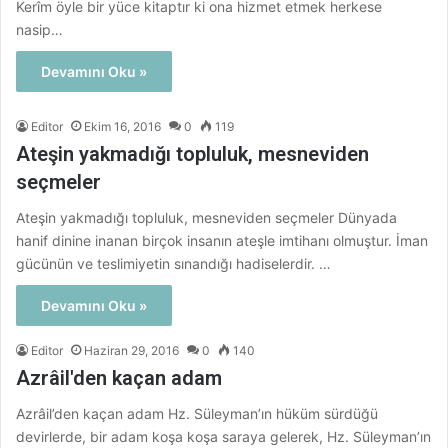
Kerîm öyle bir yüce kitaptır ki ona hizmet etmek herkese
nasip…
Devamını Oku »
Editor
Ekim 16, 2016
0
119
Ateşin yakmadığı topluluk, mesneviden
seçmeler
Ateşin yakmadığı topluluk, mesneviden seçmeler Dünyada
hanif dinine inanan birçok insanın ateşle imtihanı olmuştur. İman
gücünün ve teslimiyetin sınandığı hadiselerdir. …
Devamını Oku »
Editor
Haziran 29, 2016
0
140
Azrâil'den kaçan adam
Azrâil’den kaçan adam Hz. Süleyman’ın hüküm sürdüğü
devirlerde, bir adam koşa koşa saraya gelerek, Hz. Süleyman’ın