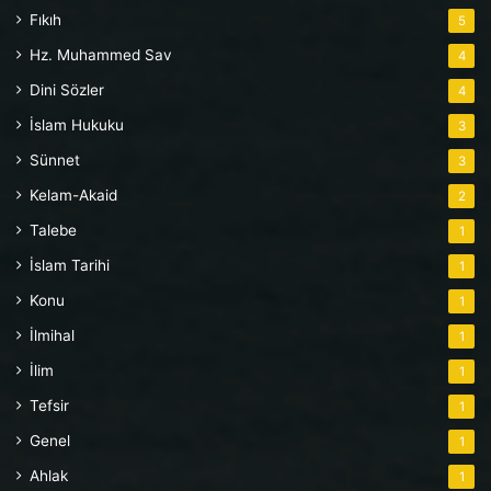
Fıkıh
5
Hz. Muhammed Sav
4
Dini Sözler
4
İslam Hukuku
3
Sünnet
3
Kelam-Akaid
2
Talebe
1
İslam Tarihi
1
Konu
1
İlmihal
1
İlim
1
Tefsir
1
Genel
1
Ahlak
1