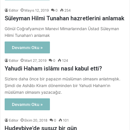
Editor
Mayıs 12, 2019
0
254
Süleyman Hilmi Tunahan hazretlerini anlamak
Gönül Coğrafyamızın Manevi Mimarlarından Üstad Süleyman
Hilmi Tunahan'ı anlamak
Devamını Oku »
Editor
Mart 27, 2019
0
124
Yahudi Haham islâmı nasıl kabul etti?
Sizlere daha önce bir papazın müslüman olmasını anlatmıştık.
Şimdi de Ashâbı Kiram döneminden bir Yahudi Haham'ın
müslüman olmasını yazacağız.
Devamını Oku »
Editor
Ekim 20, 2018
0
101
Hudeybiye'de susuz bir gün