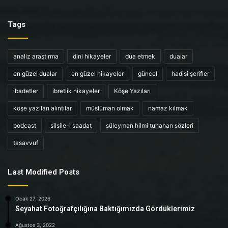
Tags
analiz araştırma
dini hikayeler
dua etmek
dualar
en güzel dualar
en güzel hikayeler
güncel
hadisi şerifler
ibadetler
ibretlik hikayeler
Köşe Yazıları
köşe yazıları alıntılar
müslüman olmak
namaz kılmak
podcast
silsile-i saadat
süleyman hilmi tunahan sözleri
tasavvuf
Last Modified Posts
Ocak 27, 2026
Seyahat Fotoğrafçılığına Baktığımızda Gördüklerimiz
Ağustos 3, 2022