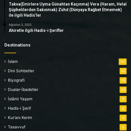
Takva(Emirlere Uyma Günahtan Kaçınma) Vera (Haram, Helal
Şüphelilerden Sakınmak) Zühd (Dünyaya Rağbet Etmemek)
ile ilgili Hadis’ler
Ağustos 3, 2022
Ahiretle ilgili Hadis-i Şerifler
Destinations
İslam
141
Dini Sohbetler
50
Biyografi
39
Dualar-İbadetler
23
İslâmi Yaşam
11
Hadis-i Şerif
6
Kur’anı Kerim
6
Tasavvuf
5