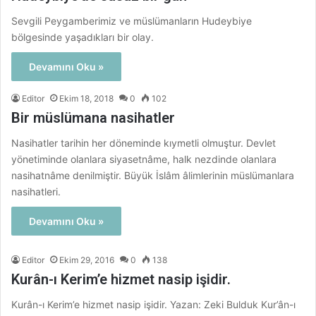
Sevgili Peygamberimiz ve müslümanların Hudeybiye
bölgesinde yaşadıkları bir olay.
Devamını Oku »
Editor
Ekim 18, 2018
0
102
Bir müslümana nasihatler
Nasihatler tarihin her döneminde kıymetli olmuştur. Devlet
yönetiminde olanlara siyasetnâme, halk nezdinde olanlara
nasihatnâme denilmiştir. Büyük İslâm âlimlerinin müslümanlara
nasihatleri.
Devamını Oku »
Editor
Ekim 29, 2016
0
138
Kurân-ı Kerim’e hizmet nasip işidir.
Kurân-ı Kerim’e hizmet nasip işidir. Yazan: Zeki Bulduk Kur’ân-ı