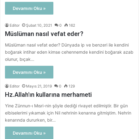
Devamını Oku »
Editor
Şubat 10, 2021
0
162
Müslüman nasıl vefat eder?
Müslüman nasıl vefat eder? Dünyada ip ve benzeri ile kendini
boğarak intihar eden kimse cehennemde kendini boğarak azab
olunur, bıçak…
Devamını Oku »
Editor
Mayıs 21, 2019
0
129
Hz.Allah'ın kullarına merhameti
Yine Zünnun-ı Mısri-nin şöyle dediği rivayet edilmiştir. Bir gün
elbiselerimi yıkamak için Nil nehrinin kenarına gitmiştim. Nehrin
kenarında dururken, bir…
Devamını Oku »