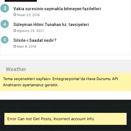
Vakia suresinin saymakla bitmeyen faziletleri
Nisan 23, 2016
Süleyman Hilmi Tunahan hz. tavsiyeleri
Ağustos 25, 2021
Silsile-i Saadat nedir?
Mart 8, 2016
Weather
Tema seçenekleri sayfası> Entegrasyonlar'da Hava Durumu API
Anahtarını ayarlamanız gerekir.
Error Can not Get Posts, Incorrect account info.