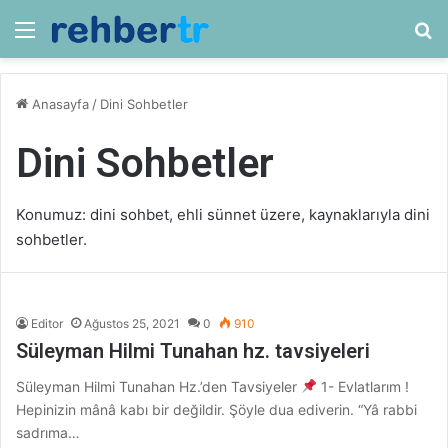
Menü
Ar
Anasayfa
/
Dini Sohbetler
Dini Sohbetler
Konumuz: dini sohbet, ehli sünnet üzere, kaynaklarıyla dini
sohbetler.
Editor
Ağustos 25, 2021
0
910
Süleyman Hilmi Tunahan hz. tavsiyeleri
Süleyman Hilmi Tunahan Hz.’den Tavsiyeler
1- Evlatlarım !
Hepinizin mânâ kabı bir değildir. Şöyle dua ediverin. “Yâ rabbi
sadrıma…