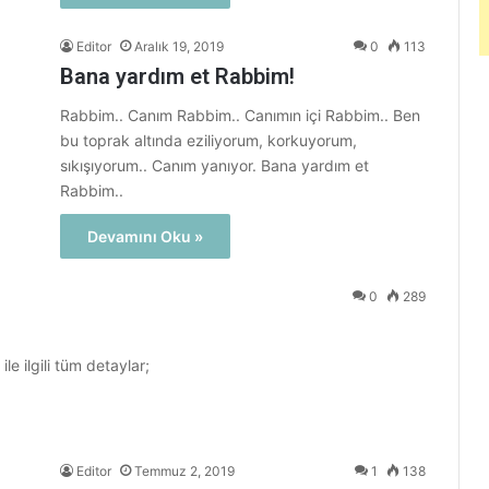
Editor
Aralık 19, 2019
0
113
Bana yardım et Rabbim!
Rabbim.. Canım Rabbim.. Canımın içi Rabbim.. Ben
bu toprak altında eziliyorum, korkuyorum,
sıkışıyorum.. Canım yanıyor. Bana yardım et
Rabbim..
Devamını Oku »
0
289
ile ilgili tüm detaylar;
Editor
Temmuz 2, 2019
1
138