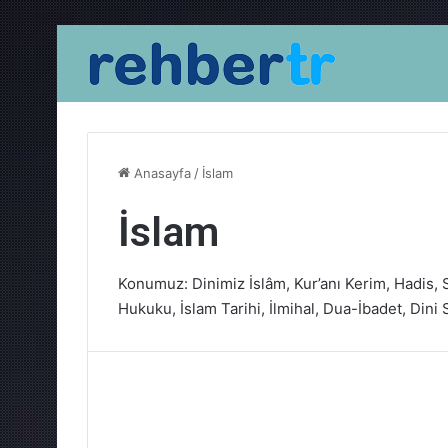
Anasayfa
/
İslam
İslam
Konumuz: Dinimiz İslâm, Kur’anı Kerim, Hadis, S
Hukuku, İslam Tarihi, İlmihal, Dua-İbadet, Dini So