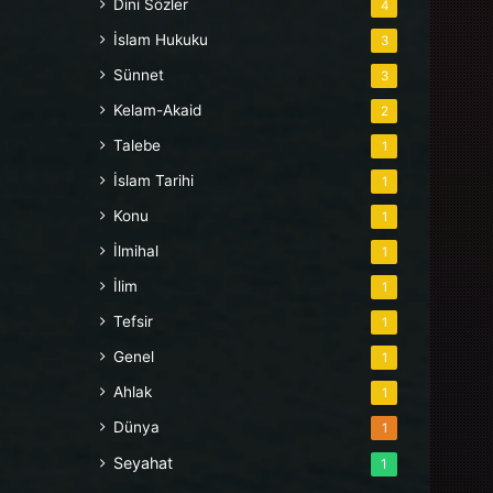
Dini Sözler
4
İslam Hukuku
3
Sünnet
3
Kelam-Akaid
2
Talebe
1
İslam Tarihi
1
Konu
1
İlmihal
1
İlim
1
Tefsir
1
Genel
1
Ahlak
1
Dünya
1
Seyahat
1