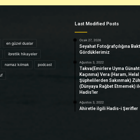
Last Modified Posts
Ocak 27, 2026
en güzel dualar
Seyahat Fotoğrafçılığına Bak
Gördüklerimiz
ibretlik hikayeler
Ağustos 3, 2022
namaz kılmak
podcast
Takva(Emirlere Uyma Günah
Kaçınma) Vera (Haram, Helal
uf
Şüphelilerden Sakınmak) Zü
(Dünyaya Rağbet Etmemek) ile 
Hadis’ler
Ağustos 3, 2022
Ahiretle ilgili Hadis-i Şerifler