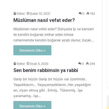
Editor
Şubat 10, 2021
0
162
Müslüman nasıl vefat eder?
Müslüman nasıl vefat eder? Dünyada ip ve benzeri
ile kendini boğarak intihar eden kimse
cehennemde kendini boğarak azab olunur, bıçak…
Devamını Oku »
Editor
Ocak 5, 2020
0
249
Sen benim rabbimsin ya rabbi
Garip bir hüzün Garip bir hüzün var üzerimde..
Yaşadıklarım… Yaşayamadıklarım..Her yaşadığım
an, ziyan olmuş gibi.. Erimiş.. Tükenmiş.. İşe
yaramamış.. İşe…
Devamını Oku »