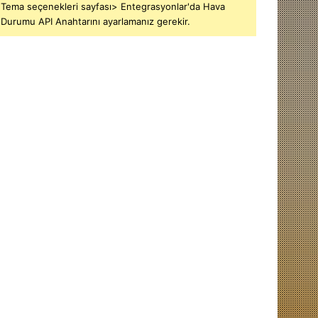
Tema seçenekleri sayfası> Entegrasyonlar'da Hava
Durumu API Anahtarını ayarlamanız gerekir.