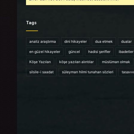
Tags
analiz araştırma
dini hikayeler
dua etmek
dualar
en güzel hikayeler
güncel
hadisi şerifler
ibadetler
Köşe Yazıları
köşe yazıları alıntılar
müslüman olmak
silsile-i saadat
süleyman hilmi tunahan sözleri
tasavv