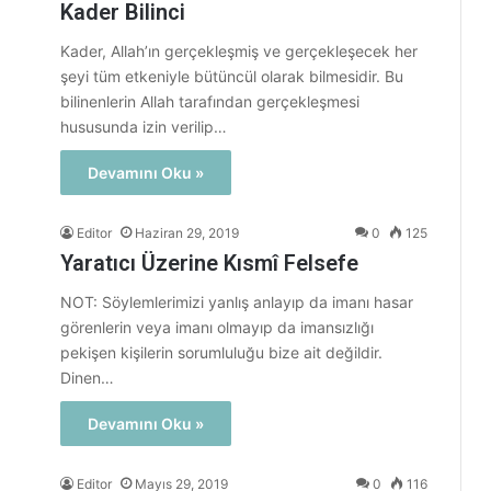
Kader Bilinci
Kader, Allah’ın gerçekleşmiş ve gerçekleşecek her
şeyi tüm etkeniyle bütüncül olarak bilmesidir. Bu
bilinenlerin Allah tarafından gerçekleşmesi
hususunda izin verilip…
Devamını Oku »
Editor
Haziran 29, 2019
0
125
Yaratıcı Üzerine Kısmî Felsefe
NOT: Söylemlerimizi yanlış anlayıp da imanı hasar
görenlerin veya imanı olmayıp da imansızlığı
pekişen kişilerin sorumluluğu bize ait değildir.
Dinen…
Devamını Oku »
Editor
Mayıs 29, 2019
0
116