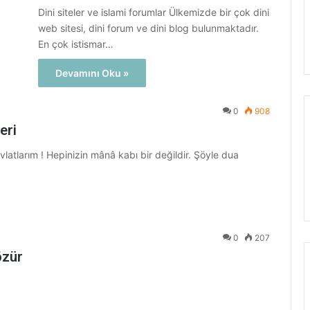
Dini siteler ve islami forumlar Ülkemizde bir çok dini
web sitesi, dini forum ve dini blog bulunmaktadır.
En çok istismar…
Devamını Oku »
0
908
eri
vlatlarım ! Hepinizin mânâ kabı bir değildir. Şöyle dua
0
207
özür