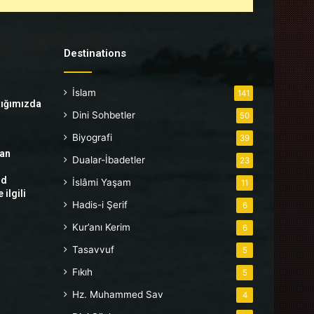
Destinations
İslam
141
tığımızda
Dini Sohbetler
50
Biyografi
39
tan
Dualar-İbadetler
23
hd
İslâmi Yaşam
11
ilgili
Hadis-i Şerif
6
Kur’anı Kerim
6
Tasavvuf
5
Fıkıh
5
Hz. Muhammed Sav
4