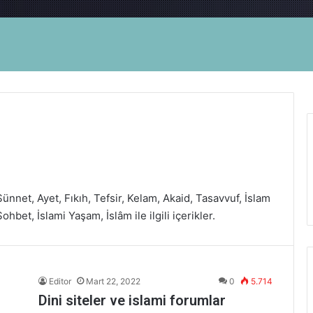
ünnet, Ayet, Fıkıh, Tefsir, Kelam, Akaid, Tasavvuf, İslam
hbet, İslami Yaşam, İslâm ile ilgili içerikler.
Editor
Mart 22, 2022
0
5.714
Dini siteler ve islami forumlar