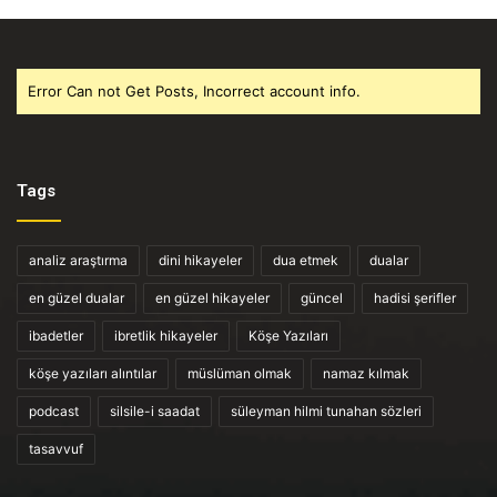
Error Can not Get Posts, Incorrect account info.
Tags
analiz araştırma
dini hikayeler
dua etmek
dualar
en güzel dualar
en güzel hikayeler
güncel
hadisi şerifler
ibadetler
ibretlik hikayeler
Köşe Yazıları
köşe yazıları alıntılar
müslüman olmak
namaz kılmak
podcast
silsile-i saadat
süleyman hilmi tunahan sözleri
tasavvuf