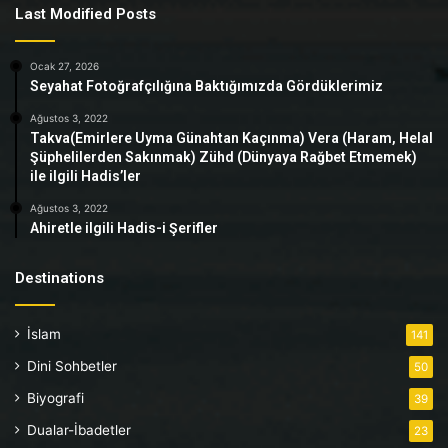
Last Modified Posts
Ocak 27, 2026
Seyahat Fotoğrafçılığına Baktığımızda Gördüklerimiz
Ağustos 3, 2022
Takva(Emirlere Uyma Günahtan Kaçınma) Vera (Haram, Helal
Şüphelilerden Sakınmak) Zühd (Dünyaya Rağbet Etmemek)
ile ilgili Hadis’ler
Ağustos 3, 2022
Ahiretle ilgili Hadis-i Şerifler
Destinations
İslam
141
Dini Sohbetler
50
Biyografi
39
Dualar-İbadetler
23