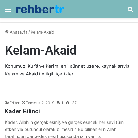
Menü
Ar
Anasayfa
/
Kelam-Akaid
Kelam-Akaid
Konumuz: Kur’ân-ı Kerim, ehli sünnet üzere, kaynaklarıyla
Kelam ve Akaid ile ilgili içerikler.
Editor
Temmuz 2, 2019
1
137
Kader Bilinci
Kader, Allah’ın gerçekleşmiş ve gerçekleşecek her şeyi tüm
etkeniyle bütüncül olarak bilmesidir. Bu bilinenlerin Allah
tarafından gerçekleşmesi hususunda izin verilip…