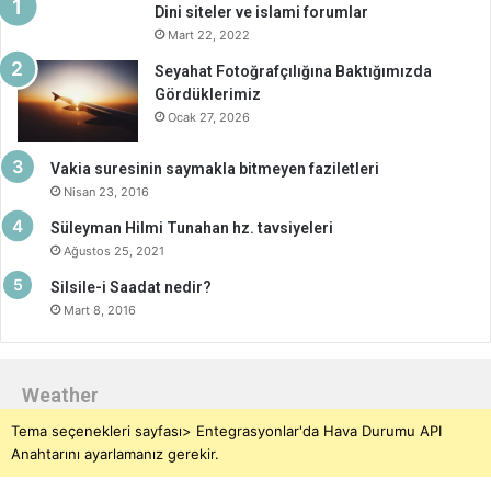
Dini siteler ve islami forumlar
Mart 22, 2022
Seyahat Fotoğrafçılığına Baktığımızda
Gördüklerimiz
Ocak 27, 2026
Vakia suresinin saymakla bitmeyen faziletleri
Nisan 23, 2016
Süleyman Hilmi Tunahan hz. tavsiyeleri
Ağustos 25, 2021
Silsile-i Saadat nedir?
Mart 8, 2016
Weather
Tema seçenekleri sayfası> Entegrasyonlar'da Hava Durumu API
Anahtarını ayarlamanız gerekir.