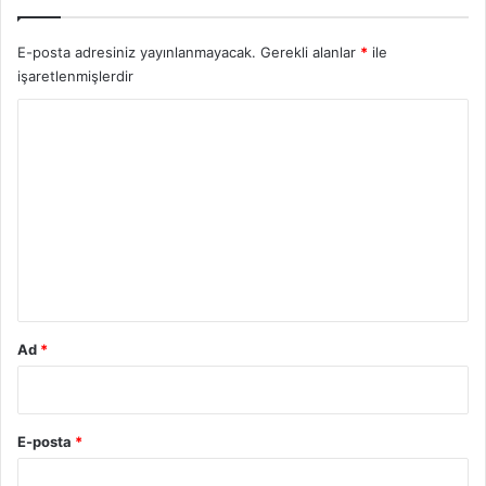
E-posta adresiniz yayınlanmayacak.
Gerekli alanlar
*
ile
işaretlenmişlerdir
Y
o
r
u
m
*
Ad
*
E-posta
*