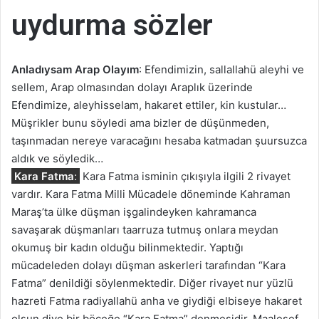
uydurma sözler
Anladıysam Arap Olayım
: Efendimizin, sallallahü aleyhi ve
sellem, Arap olmasından dolayı Araplık üzerinde
Efendimize, aleyhisselam, hakaret ettiler, kin kustular…
Müşrikler bunu söyledi ama bizler de düşünmeden,
taşınmadan nereye varacağını hesaba katmadan şuursuzca
aldık ve söyledik…
Kara Fatma
:
Kara Fatma isminin çıkışıyla ilgili 2 rivayet
vardır. Kara Fatma Milli Mücadele döneminde Kahraman
Maraş’ta ülke düşman işgalindeyken kahramanca
savaşarak düşmanları taarruza tutmuş onlara meydan
okumuş bir kadın olduğu bilinmektedir. Yaptığı
mücadeleden dolayı düşman askerleri tarafından “Kara
Fatma” denildiği söylenmektedir. Diğer rivayet nur yüzlü
hazreti Fatma radiyallahü anha ve giydiği elbiseye hakaret
olsun diye bir böceğe “Kara Fatma” denmesidir. Maalesef