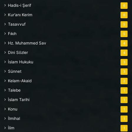
Hadis-i Şerif
6
Kur’anı Kerim
6
Tasavvuf
5
Fıkıh
5
Hz. Muhammed Sav
4
Dini Sözler
4
İslam Hukuku
3
Sünnet
3
Kelam-Akaid
2
Talebe
1
İslam Tarihi
1
Konu
1
İlmihal
1
İlim
1