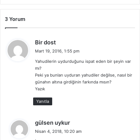
3 Yorum
d
Bir dost
e
Mart 19, 2016, 1:55 pm
d
Yahudilerin uydurduğunu ispat eden bir şeyin var
i
mı?
k
Peki ya bunları uyduran yahudiler değilse, nasıl bir
i
günahın altına girdiğinin farkında mısın?
:
Yazık
Yanıtla
d
gülsen uykur
e
Nisan 4, 2018, 10:20 am
d