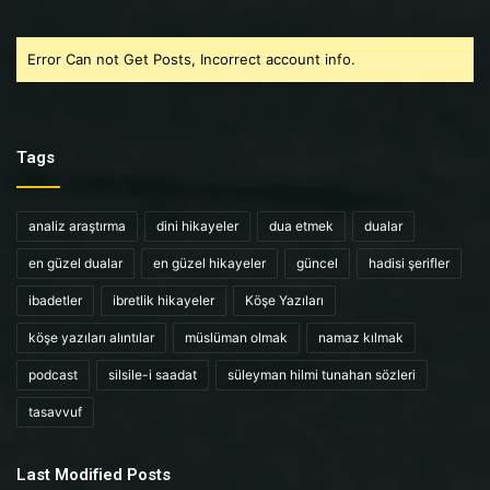
Error Can not Get Posts, Incorrect account info.
Tags
analiz araştırma
dini hikayeler
dua etmek
dualar
en güzel dualar
en güzel hikayeler
güncel
hadisi şerifler
ibadetler
ibretlik hikayeler
Köşe Yazıları
köşe yazıları alıntılar
müslüman olmak
namaz kılmak
podcast
silsile-i saadat
süleyman hilmi tunahan sözleri
tasavvuf
Last Modified Posts