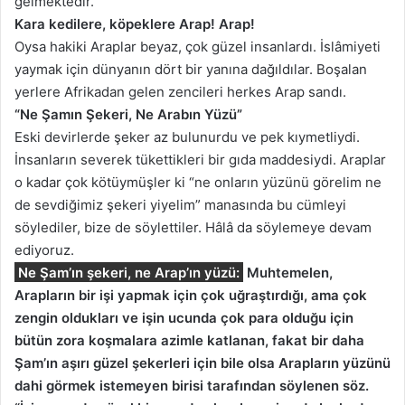
gelmektedir.
Kara kedilere, köpeklere Arap! Arap!
Oysa hakiki Araplar beyaz, çok güzel insanlardı. İslâmiyeti
yaymak için dünyanın dört bir yanına dağıldılar. Boşalan
yerlere Afrikadan gelen zencileri herkes Arap sandı.
“Ne Şamın Şekeri, Ne Arabın Yüzü”
Eski devirlerde şeker az bulunurdu ve pek kıymetliydi.
İnsanların severek tükettikleri bir gıda maddesiydi. Araplar
o kadar çok kötüymüşler ki “ne onların yüzünü görelim ne
de sevdiğimiz şekeri yiyelim” manasında bu cümleyi
söylediler, bize de söylettiler. Hâlâ da söylemeye devam
ediyoruz.
Ne Şam’ın şekeri, ne Arap’ın yüzü:
Muhtemelen,
Arapların bir işi yapmak için çok uğraştırdığı, ama çok
zengin oldukları ve işin ucunda çok para olduğu için
bütün zora koşmalara azimle katlanan, fakat bir daha
Şam’ın aşırı güzel şekerleri için bile olsa Arapların yüzünü
dahi görmek istemeyen birisi tarafından söylenen söz.