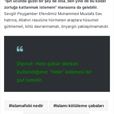
“İşin ucunda güzel bir şey de olsa, ben yine de bu kadar
zorluğa katlanmak istemem” manasına da gelebilir.
Sevgili Peygamber Efendimiz Muhammed Mustafa Sav.
hatrına, Allahın rasulüne hürmeten araplara hüsumet
gütmemeli, kötü davranmamalı, önyargılı yaklaşılmamalıdır.
Dipnot: Hele şükür derken
kullandığımız “Hele” kelimesi bir
put ismidir.
islamafobi nedir
islamı kötüleme çabaları