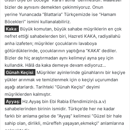
bizler de aynısını demekten çekinmiyoruz. Onun
yerine Yunancada “Blattaria” Türkçemizde ise “Hamam
Böcekleri” ismini kullanalabiliriz.
Kaka
:
Büyük komutan, büyük sahabe müşriklerin en çok
nefret ettiği sahabelerden biri, Hazreti KAKA, radiyallahü
anha izafeten; müşrikler çocuklarını lavaboya
götürdüklerinde, çocuklarının yaptığına “KAKA” dediler.
Bizler de hiç araştırmadan aynı kelimeyi ayna şey için
kullandık. Hâlâ da kaka demeye devam ediyoruz…
Günah Keçisi
:
Müşrikler ayinlerinde günahlarını bir keçiye
yükler arınmak ve temizlenmek için o keçiyi uçurumdan
aşağı atarlardı. Tarihteki “Günah Keçisi” deyimi
müşriklerden kalmıştır.
Ayyaş:
Hz.Ayyaş bin Ebi Rabia Efendimizin(s.a.v)
sahabelerinden birinin ismidir. Türkçe’de her ne kadar
farklı bir anlama gelse de “Ayyaş” kelimesi “Güzel bir hale
sahip olan, dirlikli, müreffeh yaşayan,ekmekçi” anlamlarına