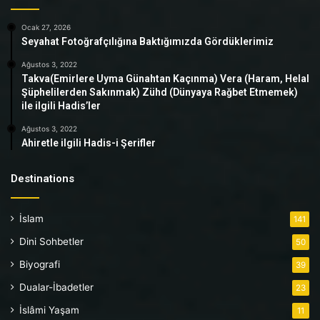
Ocak 27, 2026
Seyahat Fotoğrafçılığına Baktığımızda Gördüklerimiz
Ağustos 3, 2022
Takva(Emirlere Uyma Günahtan Kaçınma) Vera (Haram, Helal
Şüphelilerden Sakınmak) Zühd (Dünyaya Rağbet Etmemek)
ile ilgili Hadis’ler
Ağustos 3, 2022
Ahiretle ilgili Hadis-i Şerifler
Destinations
İslam
141
Dini Sohbetler
50
Biyografi
39
Dualar-İbadetler
23
İslâmi Yaşam
11