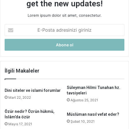
get the new updates!
Lorem ipsum dolor sit amet, consectetur.
E-
Posta
adresinizi
giriniz
İlgili Makaleler
Süleyman Hilmi Tunahan hz.
Dini siteler ve islami forumlar
tavsiyeleri
Mart 22, 2022
Ağustos 25, 2021
Özür nedir? Özrün hükmü,
Müslüman nasıl vefat eder?
İslâm’da özür
Şubat 10, 2021
Mayıs 17, 2021