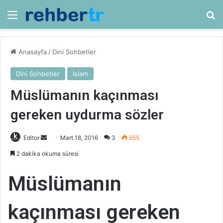
Menü
Ar
Anasayfa
/
Dini Sohbetler
Dini Sohbetler
İslam
Müslümanın kaçınması
gereken uydurma sözler
Bir
Editor
Mart 18, 2016
3
555
e-
2 dakika okuma süresi
posta
göndermek
Müslümanın
kaçınması gereken