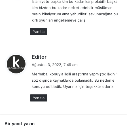
İslamiyete başka kim bu kadar karşı olabilir başka
i
kim bizden bu kadar nefret edebilir müslüman
k
mısın bilmiyorum ama yahudileri savunacağına bu
i
kirli oyunları engellemeye çalış
:
Yanıtla
d
Editor
e
Ağustos 3, 2022, 7:49 am
d
Merhaba, konuyla ilgili araştırma yapmıştık lâkin 1
i
söz dışında kaynaklarda bulamadık. Bu nedenle
k
konuyu editledik. Uyarınız için teşekkür ederiz.
i
:
Yanıtla
Bir yanıt yazın