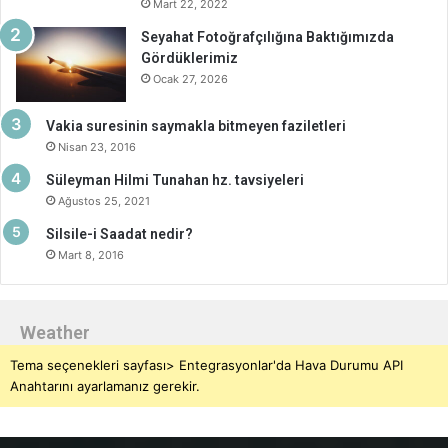
Mart 22, 2022
Seyahat Fotoğrafçılığına Baktığımızda
Gördüklerimiz
Ocak 27, 2026
Vakia suresinin saymakla bitmeyen faziletleri
Nisan 23, 2016
Süleyman Hilmi Tunahan hz. tavsiyeleri
Ağustos 25, 2021
Silsile-i Saadat nedir?
Mart 8, 2016
Weather
Tema seçenekleri sayfası> Entegrasyonlar'da Hava Durumu API
Anahtarını ayarlamanız gerekir.