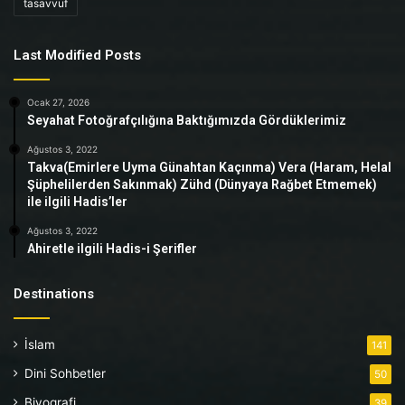
tasavvuf
Last Modified Posts
Ocak 27, 2026
Seyahat Fotoğrafçılığına Baktığımızda Gördüklerimiz
Ağustos 3, 2022
Takva(Emirlere Uyma Günahtan Kaçınma) Vera (Haram, Helal
Şüphelilerden Sakınmak) Zühd (Dünyaya Rağbet Etmemek)
ile ilgili Hadis’ler
Ağustos 3, 2022
Ahiretle ilgili Hadis-i Şerifler
Destinations
İslam
141
Dini Sohbetler
50
Biyografi
39