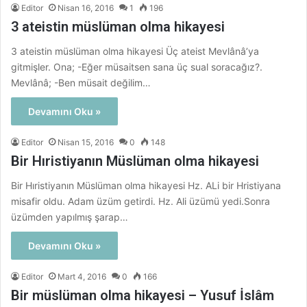
Editor
Nisan 16, 2016
1
196
3 ateistin müslüman olma hikayesi
3 ateistin müslüman olma hikayesi Üç ateist Mevlânâ’ya
gitmişler. Ona; -Eğer müsaitsen sana üç sual soracağız?.
Mevlânâ; -Ben müsait değilim…
Devamını Oku »
Editor
Nisan 15, 2016
0
148
Bir Hıristiyanın Müslüman olma hikayesi
Bir Hıristiyanın Müslüman olma hikayesi Hz. ALi bir Hristiyana
misafir oldu. Adam üzüm getirdi. Hz. Ali üzümü yedi.Sonra
üzümden yapılmış şarap…
Devamını Oku »
Editor
Mart 4, 2016
0
166
Bir müslüman olma hikayesi – Yusuf İslâm