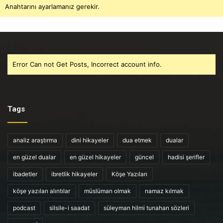
Anahtarını ayarlamanız gerekir.
Error Can not Get Posts, Incorrect account info.
Tags
analiz araştırma
dini hikayeler
dua etmek
dualar
en güzel dualar
en güzel hikayeler
güncel
hadisi şerifler
ibadetler
ibretlik hikayeler
Köşe Yazıları
köşe yazıları alıntılar
müslüman olmak
namaz kılmak
podcast
silsile-i saadat
süleyman hilmi tunahan sözleri