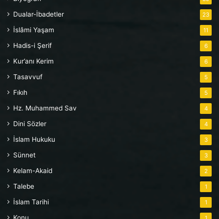
Dualar-İbadetler
23
İslâmi Yaşam
11
Hadis-i Şerif
6
Kur’anı Kerim
6
Tasavvuf
5
Fıkıh
5
Hz. Muhammed Sav
4
Dini Sözler
4
İslam Hukuku
3
Sünnet
3
Kelam-Akaid
2
Talebe
1
İslam Tarihi
1
Konu
1