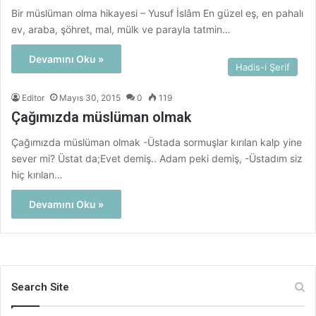
Bir müslüman olma hikayesi – Yusuf İslâm En güzel eş, en pahalı
ev, araba, şöhret, mal, mülk ve parayla tatmin…
Devamını Oku »
Hadis-i Şerif
Editor
Mayıs 30, 2015
0
119
Çağımızda müslüman olmak
Çağımızda müslüman olmak -Üstada sormuşlar kırılan kalp yine
sever mi? Üstat da;Evet demiş.. Adam peki demiş, -Üstadım siz
hiç kırılan…
Devamını Oku »
Search Site