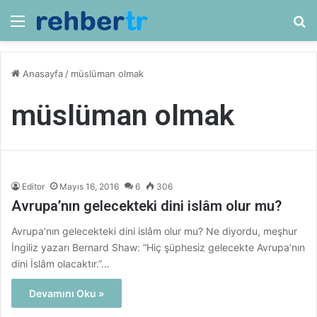
Menü
Ar
Anasayfa
/
müslüman olmak
müslüman olmak
Editor
Mayıs 16, 2016
6
306
Avrupa’nın gelecekteki dini islâm olur mu?
Avrupa’nın gelecekteki dini islâm olur mu? Ne diyordu, meşhur
İngiliz yazarı Bernard Shaw: “Hiç şüphesiz gelecekte Avrupa’nın
dini İslâm olacaktır.”…
Devamını Oku »