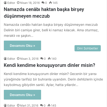
Editor
Nisan 18, 2016
0
145
Namazda cenâbı haktan başka birşey
düşünmeyen meczub
Namazda cenâbı haktan başka birşey düşünmeyen meczub
Delinin biri camiye girer, belli ki namaz kılacak. Ama oturmaz,
meraklı ve şaşkın…
Devamını Oku »
Dini Sohbetler
Editor
Nisan 3, 2016
0
140
Kendi kendime konuşuyorum dinler misin?
Kendi kendime konuşuyorum dinler misin? Gecenin bir yarısı
yüreğimde tarifsiz bir buhranla uyandım. Derin dehlizlerin içinde
kaybolmuş gibiydim sanki. Aylar, hatta yıllardır…
Devamını Oku »
Editor
Mart 31, 2016
0
145