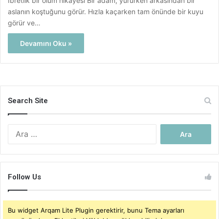
İbretlik bir ölüm hikayesi Bir adam, yürürken arkasından bir
aslanın koştuğunu görür. Hızla kaçarken tam önünde bir kuyu
görür ve…
Devamını Oku »
Search Site
Arama:
Follow Us
Bu widget Arqam Lite Plugin gerektirir, bunu Tema ayarları