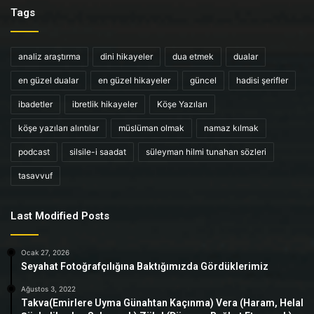
Tags
analiz araştırma
dini hikayeler
dua etmek
dualar
en güzel dualar
en güzel hikayeler
güncel
hadisi şerifler
ibadetler
ibretlik hikayeler
Köşe Yazıları
köşe yazıları alıntılar
müslüman olmak
namaz kılmak
podcast
silsile-i saadat
süleyman hilmi tunahan sözleri
tasavvuf
Last Modified Posts
Ocak 27, 2026
Seyahat Fotoğrafçılığına Baktığımızda Gördüklerimiz
Ağustos 3, 2022
Takva(Emirlere Uyma Günahtan Kaçınma) Vera (Haram, Helal