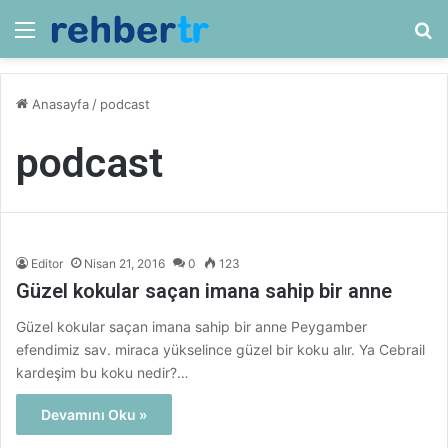
Menü
Ar
Anasayfa
/
podcast
podcast
Editor
Nisan 21, 2016
0
123
Güzel kokular saçan imana sahip bir anne
Güzel kokular saçan imana sahip bir anne Peygamber
efendimiz sav. miraca yükselince güzel bir koku alır. Ya Cebrail
kardeşim bu koku nedir?…
Devamını Oku »