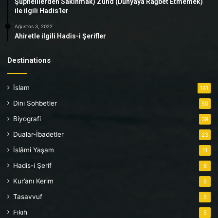
Şüphelilerden Sakınmak) Zühd (Dünyaya Rağbet Etmemek)
ile ilgili Hadis’ler
Ağustos 3, 2022
Ahiretle ilgili Hadis-i Şerifler
Destinations
İslam
141
Dini Sohbetler
50
Biyografi
39
Dualar-İbadetler
23
İslâmi Yaşam
11
Hadis-i Şerif
6
Kur’anı Kerim
6
Tasavvuf
5
Fıkıh
5