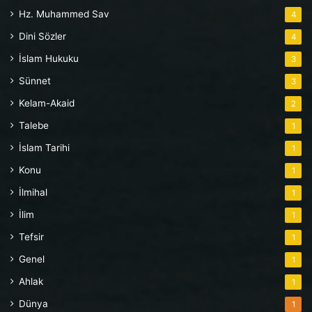
Hz. Muhammed Sav
4
Dini Sözler
4
İslam Hukuku
3
Sünnet
3
Kelam-Akaid
2
Talebe
1
İslam Tarihi
1
Konu
1
İlmihal
1
İlim
1
Tefsir
1
Genel
1
Ahlak
1
Dünya
1