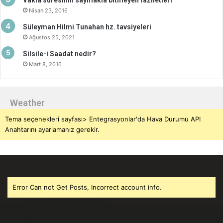
Vakia suresinin saymakla bitmeyen faziletleri
Nisan 23, 2016
Süleyman Hilmi Tunahan hz. tavsiyeleri
Ağustos 25, 2021
Silsile-i Saadat nedir?
Mart 8, 2016
Weather
Tema seçenekleri sayfası> Entegrasyonlar'da Hava Durumu API
Anahtarını ayarlamanız gerekir.
Error Can not Get Posts, Incorrect account info.