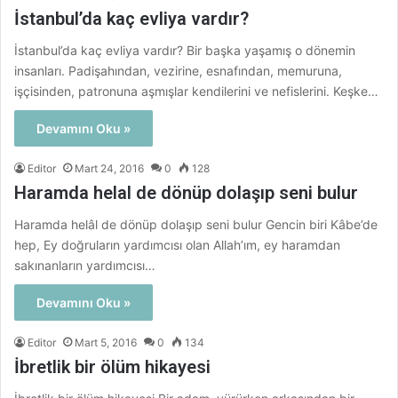
İstanbul’da kaç evliya vardır?
İstanbul’da kaç evliya vardır? Bir başka yaşamış o dönemin
insanları. Padişahından, vezirine, esnafından, memuruna,
işçisinden, patronuna aşmışlar kendilerini ve nefislerini. Keşke…
Devamını Oku »
Editor
Mart 24, 2016
0
128
Haramda helal de dönüp dolaşıp seni bulur
Haramda helâl de dönüp dolaşıp seni bulur Gencin biri Kâbe’de
hep, Ey doğruların yardımcısı olan Allah’ım, ey haramdan
sakınanların yardımcısı…
Devamını Oku »
Editor
Mart 5, 2016
0
134
İbretlik bir ölüm hikayesi