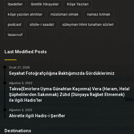
ibadetler
ibretlik hikayeler
Köşe Yazıları
köşe yazıları alıntılar
müslüman olmak
namaz kılmak
podcast
silsile-i saadat
süleyman hilmi tunahan sözleri
tasavvuf
Last Modified Posts
Ocak 27, 2026
Seyahat Fotoğrafçılığına Baktığımızda Gördüklerimiz
Ağustos 3, 2022
Takva(Emirlere Uyma Günahtan Kaçınma) Vera (Haram, Helal
Şüphelilerden Sakınmak) Zühd (Dünyaya Rağbet Etmemek)
ile ilgili Hadis’ler
Ağustos 3, 2022
Ahiretle ilgili Hadis-i Şerifler
Destinations