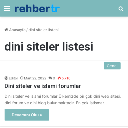
Menü
Ar
Anasayfa
/
dini siteler listesi
dini siteler listesi
Genel
Editor
Mart 22, 2022
0
5.716
Dini siteler ve islami forumlar
Dini siteler ve islami forumlar Ülkemizde bir çok dini web sitesi,
dini forum ve dini blog bulunmaktadır. En çok istismar…
Devamını Oku »