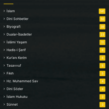
İslam
141
Dini Sohbetler
50
Biyografi
39
Dualar-İbadetler
23
İslâmi Yaşam
11
Hadis-i Şerif
6
Kur’anı Kerim
6
Tasavvuf
5
Fıkıh
5
Hz. Muhammed Sav
4
Dini Sözler
4
İslam Hukuku
3
Sünnet
3