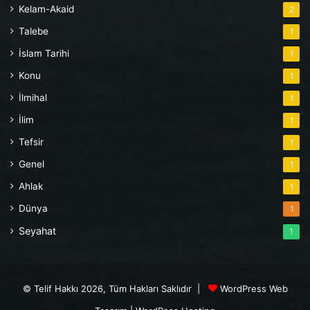
Kelam-Akaid
2
Talebe
1
İslam Tarihi
1
Konu
1
İlmihal
1
İlim
1
Tefsir
1
Genel
1
Ahlak
1
Dünya
1
Seyahat
1
© Telif Hakkı 2026, Tüm Hakları Saklıdır |
WordPress Web