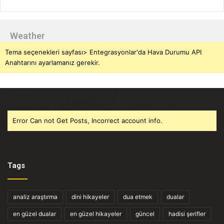
Weather
Tema seçenekleri sayfası> Entegrasyonlar'da Hava Durumu API
Anahtarını ayarlamanız gerekir.
Error Can not Get Posts, Incorrect account info.
Tags
analiz araştırma
dini hikayeler
dua etmek
dualar
en güzel dualar
en güzel hikayeler
güncel
hadisi şerifler