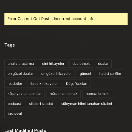
Error Can not Get Posts, Incorrect account info.
Tags
analiz araştırma
dini hikayeler
dua etmek
dualar
en güzel dualar
en güzel hikayeler
güncel
hadisi şerifler
ibadetler
ibretlik hikayeler
Köşe Yazıları
köşe yazıları alıntılar
müslüman olmak
namaz kılmak
podcast
silsile-i saadat
süleyman hilmi tunahan sözleri
tasavvuf
Last Modified Posts