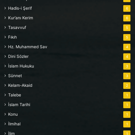
Hadis-i Şerif
6
Kur’anı Kerim
6
Tasavvuf
5
Fıkıh
5
Hz. Muhammed Sav
4
Dini Sözler
4
İslam Hukuku
3
Sünnet
3
Kelam-Akaid
2
Talebe
1
İslam Tarihi
1
Konu
1
İlmihal
1
İlim
1