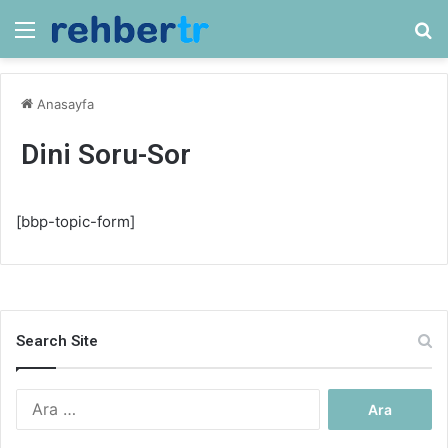
Menü
Ar
Anasayfa
Dini Soru-Sor
[bbp-topic-form]
Search Site
Arama: