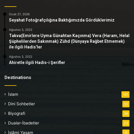
Ocak 27, 2026
Seyahat Fotoğrafçılığına Baktığımızda Gördüklerimiz
Ağustos 3, 2022
Takva(Emirlere Uyma Günahtan Kaçınma) Vera (Haram, Helal
Şüphelilerden Sakınmak) Zühd (Dünyaya Rağbet Etmemek)
ile ilgili Hadis’ler
Ağustos 3, 2022
Ahiretle ilgili Hadis-i Şerifler
Destinations
İslam
141
Dini Sohbetler
50
Biyografi
39
Dualar-İbadetler
23
İslâmi Yaşam
11