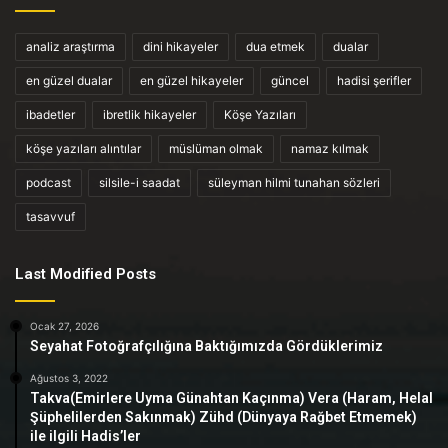
analiz araştırma
dini hikayeler
dua etmek
dualar
en güzel dualar
en güzel hikayeler
güncel
hadisi şerifler
ibadetler
ibretlik hikayeler
Köşe Yazıları
köşe yazıları alıntılar
müslüman olmak
namaz kılmak
podcast
silsile-i saadat
süleyman hilmi tunahan sözleri
tasavvuf
Last Modified Posts
Ocak 27, 2026
Seyahat Fotoğrafçılığına Baktığımızda Gördüklerimiz
Ağustos 3, 2022
Takva(Emirlere Uyma Günahtan Kaçınma) Vera (Haram, Helal
Şüphelilerden Sakınmak) Zühd (Dünyaya Rağbet Etmemek)
ile ilgili Hadis’ler