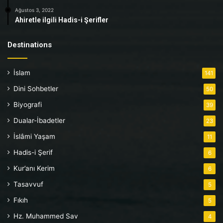
Ağustos 3, 2022
Ahiretle ilgili Hadis-i Şerifler
Destinations
İslam
141
Dini Sohbetler
50
Biyografi
39
Dualar-İbadetler
23
İslâmi Yaşam
11
Hadis-i Şerif
6
Kur’anı Kerim
6
Tasavvuf
5
Fıkıh
5
Hz. Muhammed Sav
4