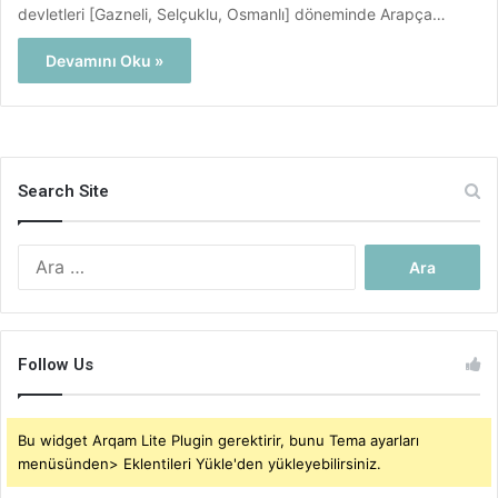
devletleri [Gazneli, Selçuklu, Osmanlı] döneminde Arapça…
Devamını Oku »
Search Site
Arama:
Follow Us
Bu widget Arqam Lite Plugin gerektirir, bunu Tema ayarları
menüsünden> Eklentileri Yükle'den yükleyebilirsiniz.