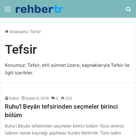
Menü
Ar
Anasayfa
/
Tefsir
Tefsir
Konumuz: Tefsir, ehli sünnet üzere, kaynaklarıyla Tefsir ile
ilgili içerikler.
Editor
Şubat 8, 2016
0
233
Ruhu’l Beyân tefsirinden seçmeler birinci
bölüm
Ruhu’l Beyân tefsirinden seçmeler birinci bölüm Yüce dinimiz
İslâmın temel kaynağı şüphesiz Kurânı Kerîm’dir. Türk-İslâm