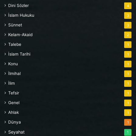
Dini Sözler
4
İslam Hukuku
3
Sünnet
3
Kelam-Akaid
2
Talebe
1
İslam Tarihi
1
Konu
1
İlmihal
1
İlim
1
Tefsir
1
Genel
1
Ahlak
1
Dünya
1
Seyahat
1