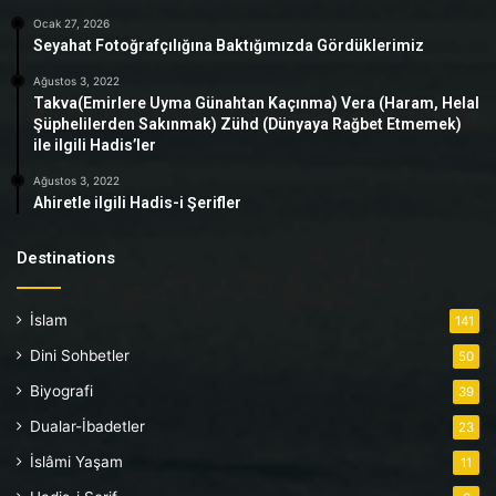
Ocak 27, 2026
Seyahat Fotoğrafçılığına Baktığımızda Gördüklerimiz
Ağustos 3, 2022
Takva(Emirlere Uyma Günahtan Kaçınma) Vera (Haram, Helal
Şüphelilerden Sakınmak) Zühd (Dünyaya Rağbet Etmemek)
ile ilgili Hadis’ler
Ağustos 3, 2022
Ahiretle ilgili Hadis-i Şerifler
Destinations
İslam
141
Dini Sohbetler
50
Biyografi
39
Dualar-İbadetler
23
İslâmi Yaşam
11