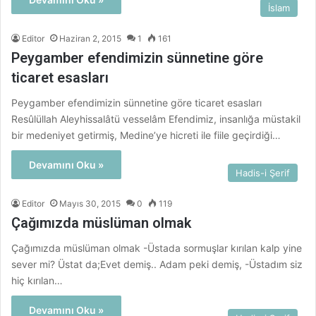
İslam
Editor
Haziran 2, 2015
1
161
Peygamber efendimizin sünnetine göre
ticaret esasları
Peygamber efendimizin sünnetine göre ticaret esasları
Resûlüllah Aleyhissalâtü vesselâm Efendimiz, insanlığa müstakil
bir medeniyet getirmiş, Medine’ye hicreti ile fiile geçirdiği…
Devamını Oku »
Hadis-i Şerif
Editor
Mayıs 30, 2015
0
119
Çağımızda müslüman olmak
Çağımızda müslüman olmak -Üstada sormuşlar kırılan kalp yine
sever mi? Üstat da;Evet demiş.. Adam peki demiş, -Üstadım siz
hiç kırılan…
Devamını Oku »