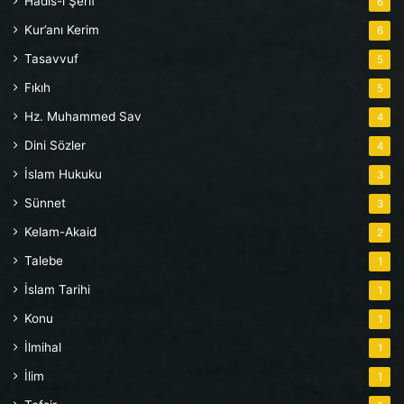
Hadis-i Şerif
6
Kur’anı Kerim
6
Tasavvuf
5
Fıkıh
5
Hz. Muhammed Sav
4
Dini Sözler
4
İslam Hukuku
3
Sünnet
3
Kelam-Akaid
2
Talebe
1
İslam Tarihi
1
Konu
1
İlmihal
1
İlim
1