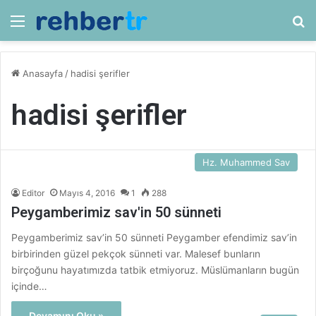
Menü
Ar
Anasayfa
/
hadisi şerifler
hadisi şerifler
Hz. Muhammed Sav
Editor
Mayıs 4, 2016
1
288
Peygamberimiz sav'in 50 sünneti
Peygamberimiz sav’in 50 sünneti Peygamber efendimiz sav’in
birbirinden güzel pekçok sünneti var. Malesef bunların
birçoğunu hayatımızda tatbik etmiyoruz. Müslümanların bugün
içinde…
Devamını Oku »