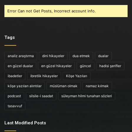
Error Can not Get Posts, Incorrect account info.
Tags
analiz araştırma
dini hikayeler
dua etmek
dualar
en güzel dualar
en güzel hikayeler
güncel
hadisi şerifler
ibadetler
ibretlik hikayeler
Köşe Yazıları
köşe yazıları alıntılar
müslüman olmak
namaz kılmak
podcast
silsile-i saadat
süleyman hilmi tunahan sözleri
tasavvuf
Last Modified Posts