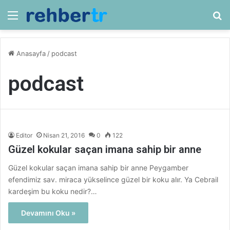
Menü
Ar
Anasayfa
/
podcast
podcast
Editor
Nisan 21, 2016
0
122
Güzel kokular saçan imana sahip bir anne
Güzel kokular saçan imana sahip bir anne Peygamber
efendimiz sav. miraca yükselince güzel bir koku alır. Ya Cebrail
kardeşim bu koku nedir?…
Devamını Oku »