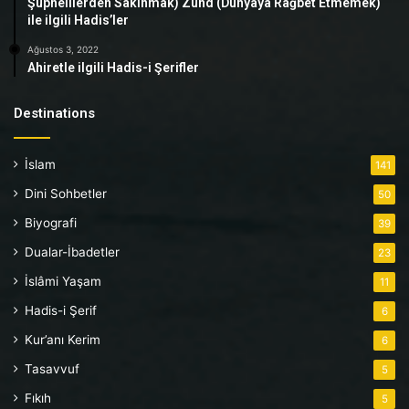
Şüphelilerden Sakınmak) Zühd (Dünyaya Rağbet Etmemek)
ile ilgili Hadis’ler
Ağustos 3, 2022
Ahiretle ilgili Hadis-i Şerifler
Destinations
İslam
141
Dini Sohbetler
50
Biyografi
39
Dualar-İbadetler
23
İslâmi Yaşam
11
Hadis-i Şerif
6
Kur’anı Kerim
6
Tasavvuf
5
Fıkıh
5