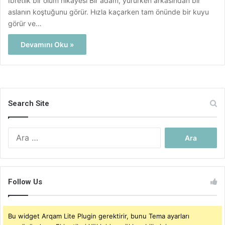
İbretlik bir ölüm hikayesi Bir adam, yürürken arkasından bir
aslanın koştuğunu görür. Hızla kaçarken tam önünde bir kuyu
görür ve…
Devamını Oku »
Search Site
Arama:
Follow Us
Bu widget Arqam Lite Plugin gerektirir, bunu Tema ayarları