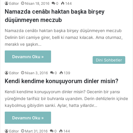
Editor
Nisan 18, 2016
0
144
Namazda cenâbı haktan başka birşey
düşünmeyen meczub
Namazda cenâbı haktan başka birşey düşünmeyen meczub
Delinin biri camiye girer, belli ki namaz kılacak. Ama oturmaz,
meraklı ve şaşkın…
Devamını Oku »
Dini Sohbetler
Editor
Nisan 3, 2016
0
139
Kendi kendime konuşuyorum dinler misin?
Kendi kendime konuşuyorum dinler misin? Gecenin bir yarısı
yüreğimde tarifsiz bir buhranla uyandım. Derin dehlizlerin içinde
kaybolmuş gibiydim sanki. Aylar, hatta yıllardır…
Devamını Oku »
Editor
Mart 31, 2016
0
144