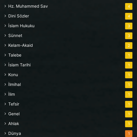
Hz. Muhammed Sav
4
Dini Sözler
4
İslam Hukuku
3
Sünnet
3
Kelam-Akaid
2
Talebe
1
İslam Tarihi
1
Konu
1
İlmihal
1
İlim
1
Tefsir
1
Genel
1
Ahlak
1
Dünya
1