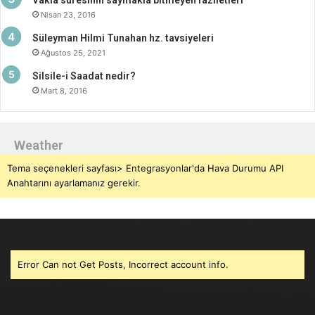
Vakia suresinin saymakla bitmeyen faziletleri
Nisan 23, 2016
Süleyman Hilmi Tunahan hz. tavsiyeleri
Ağustos 25, 2021
Silsile-i Saadat nedir?
Mart 8, 2016
Weather
Tema seçenekleri sayfası> Entegrasyonlar'da Hava Durumu API
Anahtarını ayarlamanız gerekir.
Error Can not Get Posts, Incorrect account info.