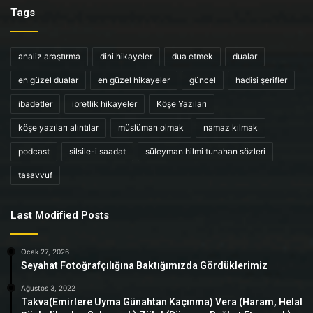
Tags
analiz araştırma
dini hikayeler
dua etmek
dualar
en güzel dualar
en güzel hikayeler
güncel
hadisi şerifler
ibadetler
ibretlik hikayeler
Köşe Yazıları
köşe yazıları alıntılar
müslüman olmak
namaz kılmak
podcast
silsile-i saadat
süleyman hilmi tunahan sözleri
tasavvuf
Last Modified Posts
Ocak 27, 2026
Seyahat Fotoğrafçılığına Baktığımızda Gördüklerimiz
Ağustos 3, 2022
Takva(Emirlere Uyma Günahtan Kaçınma) Vera (Haram, Helal