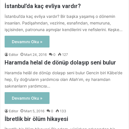
İstanbul’da kaç evliya vardır?
İstanbul’da kaç evliya vardır? Bir başka yaşamış o dönemin
insanları. Padişahından, vezirine, esnafından, memuruna,
işçisinden, patronuna aşmışlar kendilerini ve nefislerini. Keşke…
Devamını Oku »
Editor
Mart 24, 2016
0
127
Haramda helal de dönüp dolaşıp seni bulur
Haramda helâl de dönüp dolaşıp seni bulur Gencin biri Kâbe’de
hep, Ey doğruların yardımcısı olan Allah’ım, ey haramdan
sakınanların yardımcısı…
Devamını Oku »
Editor
Mart 5, 2016
0
133
İbretlik bir ölüm hikayesi