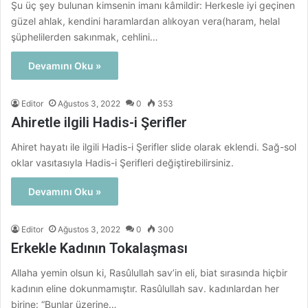
Şu üç şey bulunan kimsenin imanı kâmildir: Herkesle iyi geçinen
güzel ahlak, kendini haramlardan alıkoyan vera(haram, helal
şüphelilerden sakınmak, cehlini…
Devamını Oku »
Editor
Ağustos 3, 2022
0
353
Ahiretle ilgili Hadis-i Şerifler
Ahiret hayatı ile ilgili Hadis-i Şerifler slide olarak eklendi. Sağ-sol
oklar vasıtasıyla Hadis-i Şerifleri değiştirebilirsiniz.
Devamını Oku »
Editor
Ağustos 3, 2022
0
300
Erkekle Kadının Tokalaşması
Allaha yemin olsun ki, Rasûlullah sav’in eli, biat sırasında hiçbir
kadının eline dokunmamıştır. Rasûlullah sav. kadınlardan her
birine: “Bunlar üzerine…