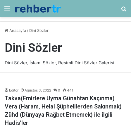
Menü
Ar
Anasayfa
/
Dini Sözler
Dini Sözler
Dini Sözler, İslami Sözler, Resimli Dini Sözler Galerisi
Editor
Ağustos 3, 2022
0
441
Takva(Emirlere Uyma Günahtan Kaçınma)
Vera (Haram, Helal Şüphelilerden Sakınmak)
Zühd (Dünyaya Rağbet Etmemek) ile ilgili
Hadis’ler