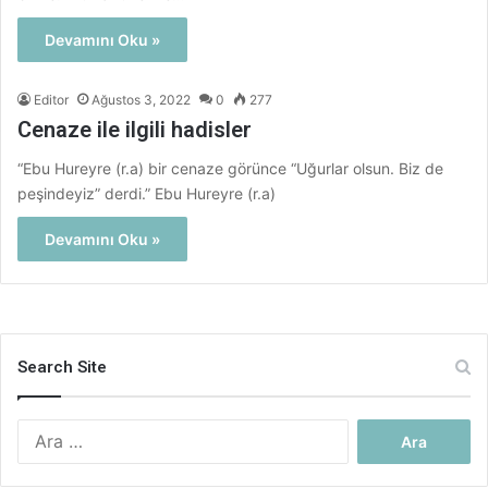
Devamını Oku »
Editor
Ağustos 3, 2022
0
277
Cenaze ile ilgili hadisler
“Ebu Hureyre (r.a) bir cenaze görünce “Uğurlar olsun. Biz de
peşindeyiz” derdi.” Ebu Hureyre (r.a)
Devamını Oku »
Search Site
Arama: