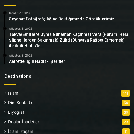
Ocak 27, 2026
Seyahat Fotoğrafçılığına Baktığımızda Gördüklerimiz
Ağustos 3, 2022
Takva(Emirlere Uyma Günahtan Kaçınma) Vera (Haram, Helal
Şüphelilerden Sakınmak) Zühd (Dünyaya Rağbet Etmemek)
ile ilgili Hadis’ler
Ağustos 3, 2022
Ahiretle ilgili Hadis-i Şerifler
Destinations
İslam
141
Dini Sohbetler
50
Biyografi
39
Dualar-İbadetler
23
İslâmi Yaşam
11