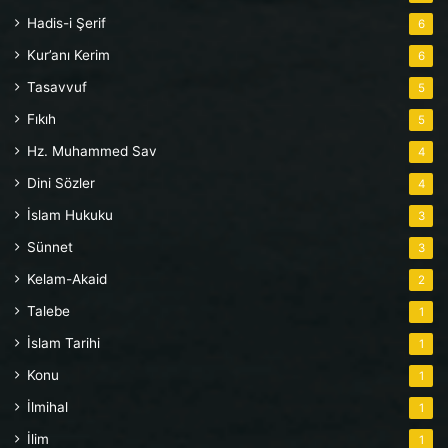
Hadis-i Şerif
6
Kur’anı Kerim
6
Tasavvuf
5
Fıkıh
5
Hz. Muhammed Sav
4
Dini Sözler
4
İslam Hukuku
3
Sünnet
3
Kelam-Akaid
2
Talebe
1
İslam Tarihi
1
Konu
1
İlmihal
1
İlim
1