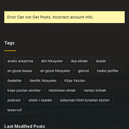
Error Can not Get Posts, Incorrect account info.
Tags
analiz araştırma
dini hikayeler
dua etmek
dualar
en güzel dualar
en güzel hikayeler
güncel
hadisi şerifler
ibadetler
ibretlik hikayeler
Köşe Yazıları
köşe yazıları alıntılar
müslüman olmak
namaz kılmak
podcast
silsile-i saadat
süleyman hilmi tunahan sözleri
tasavvuf
Last Modified Posts