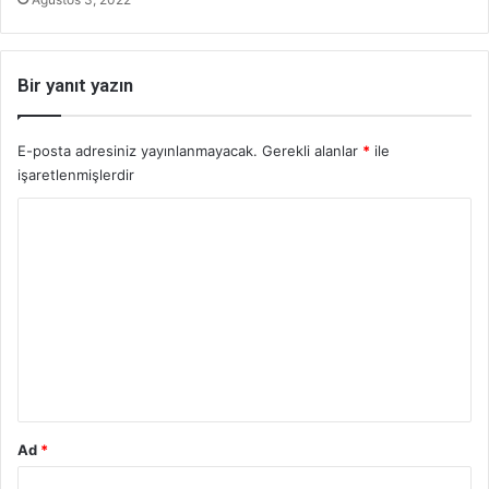
Bir yanıt yazın
E-posta adresiniz yayınlanmayacak.
Gerekli alanlar
*
ile
işaretlenmişlerdir
Y
o
r
u
m
*
Ad
*