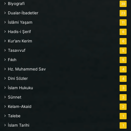
Biyografi
39
Dualar-İbadetler
23
İslâmi Yaşam
11
Hadis-i Şerif
6
Kur’anı Kerim
6
Tasavvuf
5
Fıkıh
5
Hz. Muhammed Sav
4
Dini Sözler
4
İslam Hukuku
3
Sünnet
3
Kelam-Akaid
2
Talebe
1
İslam Tarihi
1