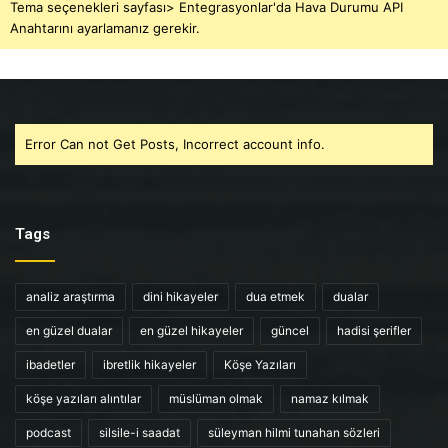
Tema seçenekleri sayfası> Entegrasyonlar'da Hava Durumu API
Anahtarını ayarlamanız gerekir.
Error Can not Get Posts, Incorrect account info.
Tags
analiz araştırma
dini hikayeler
dua etmek
dualar
en güzel dualar
en güzel hikayeler
güncel
hadisi şerifler
ibadetler
ibretlik hikayeler
Köşe Yazıları
köşe yazıları alıntılar
müslüman olmak
namaz kılmak
podcast
silsile-i saadat
süleyman hilmi tunahan sözleri