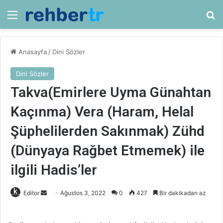
Menü
Ar
Anasayfa
/
Dini Sözler
Dini Sözler
Takva(Emirlere Uyma Günahtan
Kaçınma) Vera (Haram, Helal
Şüphelilerden Sakınmak) Zühd
(Dünyaya Rağbet Etmemek) ile
ilgili Hadis’ler
Bir
Editor
Ağustos 3, 2022
0
427
Bir dakikadan az
e-
posta