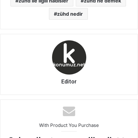
zühd ile ilgili hadisler
zühd ne demek
zühd nedir
Editor
With Product You Purchase