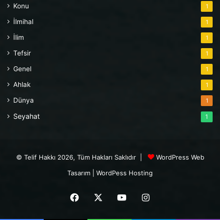
Konu
1
İlmihal
1
İlim
1
Tefsir
1
Genel
1
Ahlak
1
Dünya
1
Seyahat
1
© Telif Hakkı 2026, Tüm Hakları Saklıdır |
WordPress Web
Tasarım
|
WordPess Hosting
Facebook
X
YouTube
Instagram