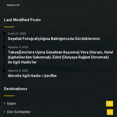
tasavvuf
Last Modified Posts
Ocak 27, 2026
Seyahat Fotoğrafçılığına Baktığımızda Gördüklerimiz
Ağustos 3, 2022
Takva(Emirlere Uyma Günahtan Kaçınma) Vera (Haram, Helal
Şüphelilerden Sakınmak) Zühd (Dünyaya Rağbet Etmemek)
ile ilgili Hadis’ler
Ağustos 3, 2022
Ahiretle ilgili Hadis-i Şerifler
Destinations
İslam
141
Dini Sohbetler
50