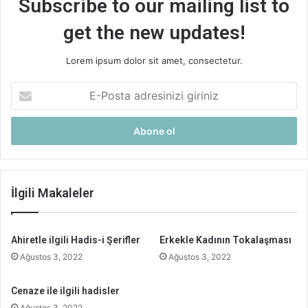
Subscribe to our mailing list to
get the new updates!
Lorem ipsum dolor sit amet, consectetur.
E-
Posta
adresinizi
giriniz
İlgili Makaleler
Ahiretle ilgili Hadis-i Şerifler
Erkekle Kadının Tokalaşması
Ağustos 3, 2022
Ağustos 3, 2022
Cenaze ile ilgili hadisler
Ağustos 3, 2022