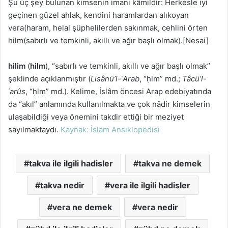
Şu üç şey bulunan kimsenin imanı kâmildir: Herkesle iyi
göndermek
geçinen güzel ahlak, kendini haramlardan alıkoyan
vera(haram, helal şüphelilerden sakınmak, cehlini örten
hilm(sabırlı ve temkinli, akıllı ve ağır başlı olmak).[Nesai]
hilim
(
hilm
), “sabırlı ve temkinli, akıllı ve ağır başlı olmak”
şeklinde açıklanmıştır (
Lisânü’l-ʿArab
, “ḥlm” md.;
Tâcü’l-
ʿarûs
, “ḥlm” md.). Kelime, İslâm öncesi Arap edebiyatında
da “akıl” anlamında kullanılmakta ve çok nâdir kimselerin
ulaşabildiği veya önemini takdir ettiği bir meziyet
sayılmaktaydı.
Kaynak: İslam Ansiklopedisi
takva ile ilgili hadisler
takva ne demek
takva nedir
vera ile ilgili hadisler
vera ne demek
vera nedir