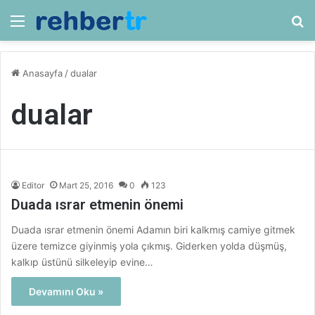
Menü
Ar
Anasayfa
/
dualar
dualar
Editor
Mart 25, 2016
0
123
Duada ısrar etmenin önemi
Duada ısrar etmenin önemi Adamın biri kalkmış camiye gitmek
üzere temizce giyinmiş yola çıkmış. Giderken yolda düşmüş,
kalkıp üstünü silkeleyip evine…
Devamını Oku »