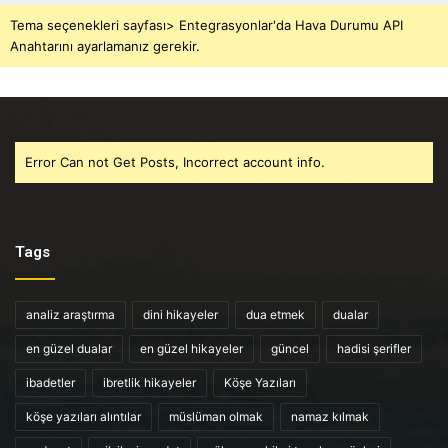
Tema seçenekleri sayfası> Entegrasyonlar'da Hava Durumu API
Anahtarını ayarlamanız gerekir.
Error Can not Get Posts, Incorrect account info.
Tags
analiz araştırma
dini hikayeler
dua etmek
dualar
en güzel dualar
en güzel hikayeler
güncel
hadisi şerifler
ibadetler
ibretlik hikayeler
Köşe Yazıları
köşe yazıları alıntılar
müslüman olmak
namaz kılmak