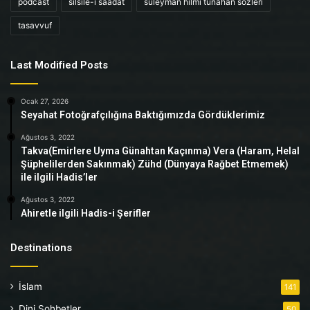
podcast
silsile-i saadat
süleyman hilmi tunahan sözleri
tasavvuf
Last Modified Posts
Ocak 27, 2026
Seyahat Fotoğrafçılığına Baktığımızda Gördüklerimiz
Ağustos 3, 2022
Takva(Emirlere Uyma Günahtan Kaçınma) Vera (Haram, Helal
Şüphelilerden Sakınmak) Zühd (Dünyaya Rağbet Etmemek)
ile ilgili Hadis’ler
Ağustos 3, 2022
Ahiretle ilgili Hadis-i Şerifler
Destinations
İslam
141
Dini Sohbetler
50