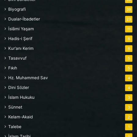
Biyografi
39
Dualar-İbadetler
23
İslâmi Yaşam
11
Hadis-i Şerif
6
Kur’anı Kerim
6
Tasavvuf
5
Fıkıh
5
Hz. Muhammed Sav
4
Dini Sözler
4
İslam Hukuku
3
Sünnet
3
Kelam-Akaid
2
Talebe
1
İslam Tarihi
1