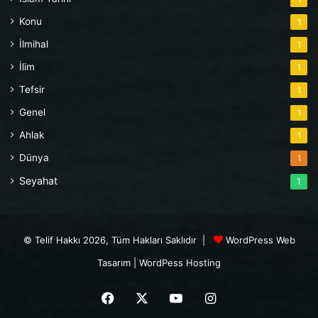
Konu
1
İlmihal
1
İlim
1
Tefsir
1
Genel
1
Ahlak
1
Dünya
1
Seyahat
1
© Telif Hakkı 2026, Tüm Hakları Saklıdır |
WordPress Web
Tasarım
|
WordPess Hosting
Facebook
X
YouTube
Instagram