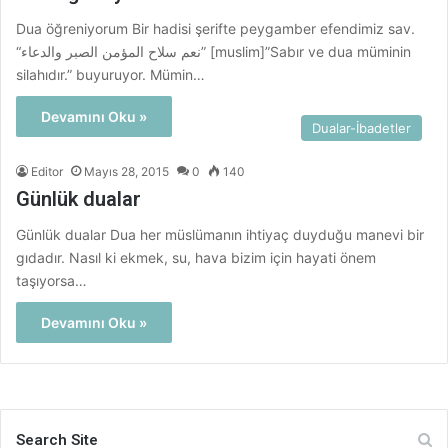
Dua öğreniyorum Bir hadisi şerifte peygamber efendimiz sav.
“نعم سلاح المؤمن الصبر والدعاء” [muslim]”Sabır ve dua müminin
silahıdır.” buyuruyor. Mümin…
Devamını Oku »
Dualar-İbadetler
Editor
Mayıs 28, 2015
0
140
Günlük dualar
Günlük dualar Dua her müslümanın ihtiyaç duyduğu manevi bir
gıdadır. Nasıl ki ekmek, su, hava bizim için hayati önem
taşıyorsa…
Devamını Oku »
Search Site