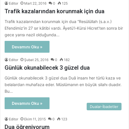
Editor
Mart 22, 2016
0
125
Trafik kazalarından korunmak için dua
Trafik kazalarından korunmak için dua “Resülüllah (s.a.v.)
Efendimiz’in 27 sır kâtibi vardı. Âyetü’l-Kürsi Hicret’ten sonra bir
gece yarısı nazil olduğunda…
Devamını Oku »
Editor
Şubat 25, 2016
0
182
Günlük okunabilecek 3 güzel dua
Günlük okunabilecek 3 güzel dua Duâ insanı her türlü kaza ve
belalardan muhafaza eder. Müslümanın en büyük silahı duadır.
Bu…
Devamını Oku »
Dualar-İbadetler
Editor
Ekim 11, 2015
0
123
Dua öğreniyorum