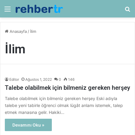
Menü
Ar
Anasayfa
/
İlim
İlim
Editor
Ağustos 1, 2022
0
146
Talebe olabilmek için bilmeniz gereken herşey
Talebe olabilmek için bilmeniz gereken herşey Eski adıyla
talebe yeni tabirle öğrenci olmak lügât anlamı istemek, talep
etmek manasına gelir. Hakiki…
Devamını Oku »