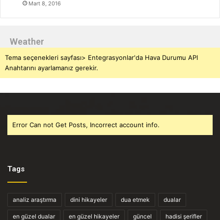
Mart 8, 2016
Weather
Tema seçenekleri sayfası> Entegrasyonlar'da Hava Durumu API
Anahtarını ayarlamanız gerekir.
Error Can not Get Posts, Incorrect account info.
Tags
analiz araştırma
dini hikayeler
dua etmek
dualar
en güzel dualar
en güzel hikayeler
güncel
hadisi şerifler