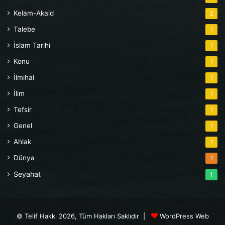
Kelam-Akaid
2
Talebe
1
İslam Tarihi
1
Konu
1
İlmihal
1
İlim
1
Tefsir
1
Genel
1
Ahlak
1
Dünya
1
Seyahat
1
© Telif Hakkı 2026, Tüm Hakları Saklıdır |
WordPress Web