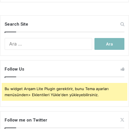
Search Site
Arama:
Follow Us
Bu widget Arqam Lite Plugin gerektirir, bunu Tema ayarları
menüsünden> Eklentileri Yükle'den yükleyebilirsiniz.
Follow me on Twitter