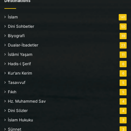
Destinations
İslam
141
Dini Sohbetler
50
Biyografi
39
Dualar-İbadetler
23
İslâmi Yaşam
11
Hadis-i Şerif
6
Kur’anı Kerim
6
Tasavvuf
5
Fıkıh
5
Hz. Muhammed Sav
4
Dini Sözler
4
İslam Hukuku
3
Sünnet
3