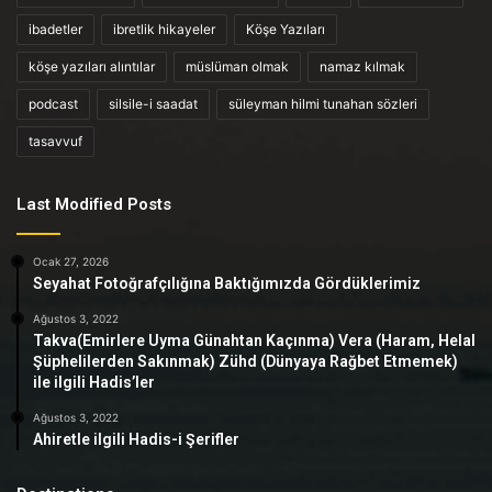
ibadetler
ibretlik hikayeler
Köşe Yazıları
köşe yazıları alıntılar
müslüman olmak
namaz kılmak
podcast
silsile-i saadat
süleyman hilmi tunahan sözleri
tasavvuf
Last Modified Posts
Ocak 27, 2026
Seyahat Fotoğrafçılığına Baktığımızda Gördüklerimiz
Ağustos 3, 2022
Takva(Emirlere Uyma Günahtan Kaçınma) Vera (Haram, Helal
Şüphelilerden Sakınmak) Zühd (Dünyaya Rağbet Etmemek)
ile ilgili Hadis’ler
Ağustos 3, 2022
Ahiretle ilgili Hadis-i Şerifler