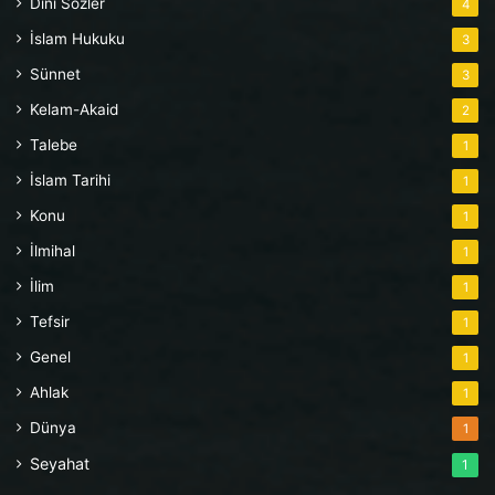
Dini Sözler
4
İslam Hukuku
3
Sünnet
3
Kelam-Akaid
2
Talebe
1
İslam Tarihi
1
Konu
1
İlmihal
1
İlim
1
Tefsir
1
Genel
1
Ahlak
1
Dünya
1
Seyahat
1