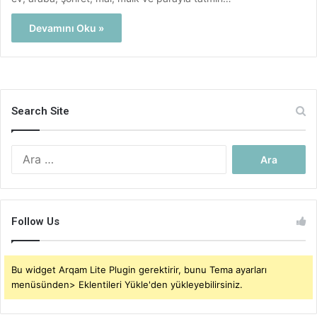
Devamını Oku »
Search Site
Arama:
Follow Us
Bu widget Arqam Lite Plugin gerektirir, bunu Tema ayarları
menüsünden> Eklentileri Yükle'den yükleyebilirsiniz.