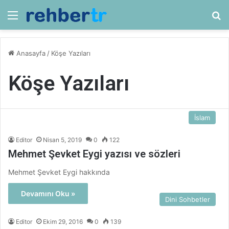
Menü
Ar
Anasayfa
/
Köşe Yazıları
Köşe Yazıları
İslam
Editor
Nisan 5, 2019
0
122
Mehmet Şevket Eygi yazısı ve sözleri
Mehmet Şevket Eygi hakkında
Devamını Oku »
Dini Sohbetler
Editor
Ekim 29, 2016
0
139