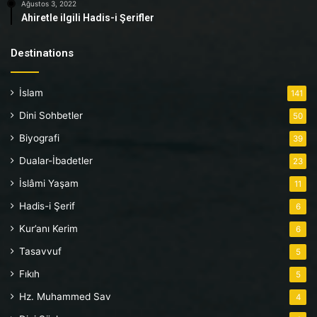
Ağustos 3, 2022
Ahiretle ilgili Hadis-i Şerifler
Destinations
İslam
141
Dini Sohbetler
50
Biyografi
39
Dualar-İbadetler
23
İslâmi Yaşam
11
Hadis-i Şerif
6
Kur’anı Kerim
6
Tasavvuf
5
Fıkıh
5
Hz. Muhammed Sav
4