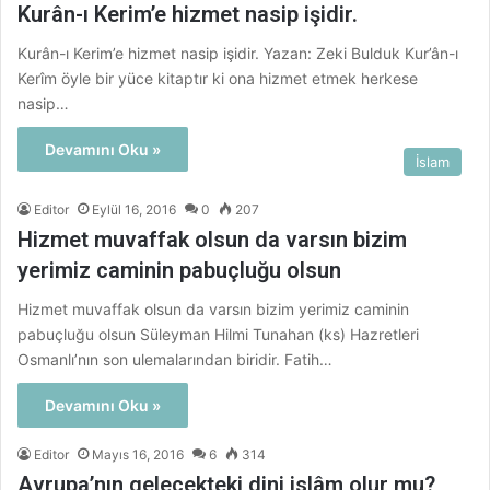
Kurân-ı Kerim’e hizmet nasip işidir.
Kurân-ı Kerim’e hizmet nasip işidir. Yazan: Zeki Bulduk Kur’ân-ı
Kerîm öyle bir yüce kitaptır ki ona hizmet etmek herkese
nasip…
Devamını Oku »
İslam
Editor
Eylül 16, 2016
0
207
Hizmet muvaffak olsun da varsın bizim
yerimiz caminin pabuçluğu olsun
Hizmet muvaffak olsun da varsın bizim yerimiz caminin
pabuçluğu olsun Süleyman Hilmi Tunahan (ks) Hazretleri
Osmanlı’nın son ulemalarından biridir. Fatih…
Devamını Oku »
Editor
Mayıs 16, 2016
6
314
Avrupa’nın gelecekteki dini islâm olur mu?