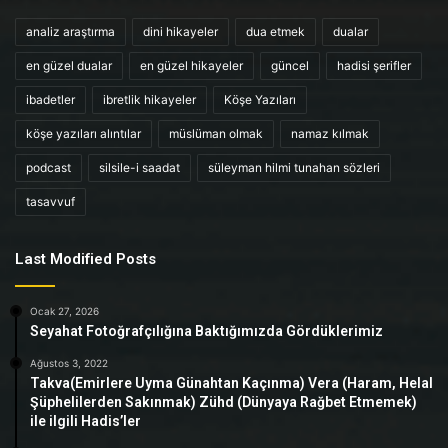
analiz araştırma
dini hikayeler
dua etmek
dualar
en güzel dualar
en güzel hikayeler
güncel
hadisi şerifler
ibadetler
ibretlik hikayeler
Köşe Yazıları
köşe yazıları alıntılar
müslüman olmak
namaz kılmak
podcast
silsile-i saadat
süleyman hilmi tunahan sözleri
tasavvuf
Last Modified Posts
Ocak 27, 2026
Seyahat Fotoğrafçılığına Baktığımızda Gördüklerimiz
Ağustos 3, 2022
Takva(Emirlere Uyma Günahtan Kaçınma) Vera (Haram, Helal
Şüphelilerden Sakınmak) Zühd (Dünyaya Rağbet Etmemek)
ile ilgili Hadis’ler