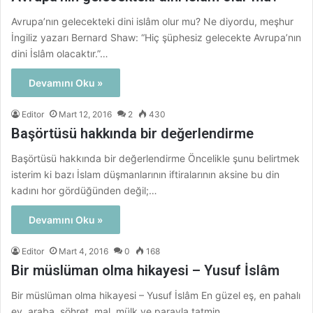
Avrupa’nın gelecekteki dini islâm olur mu? Ne diyordu, meşhur
İngiliz yazarı Bernard Shaw: “Hiç şüphesiz gelecekte Avrupa’nın
dini İslâm olacaktır.”…
Devamını Oku »
Editor
Mart 12, 2016
2
430
Başörtüsü hakkında bir değerlendirme
Başörtüsü hakkında bir değerlendirme Öncelikle şunu belirtmek
isterim ki bazı İslam düşmanlarının iftiralarının aksine bu din
kadını hor gördüğünden değil;…
Devamını Oku »
Editor
Mart 4, 2016
0
168
Bir müslüman olma hikayesi – Yusuf İslâm
Bir müslüman olma hikayesi – Yusuf İslâm En güzel eş, en pahalı
ev, araba, şöhret, mal, mülk ve parayla tatmin…