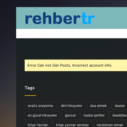
Error Can not Get Posts, Incorrect account info.
Tags
analiz araştırma
dini hikayeler
dua etmek
dualar
en güzel hikayeler
güncel
hadisi şerifler
ibadetler
Köşe Yazıları
köşe yazıları alıntılar
müslüman olmak