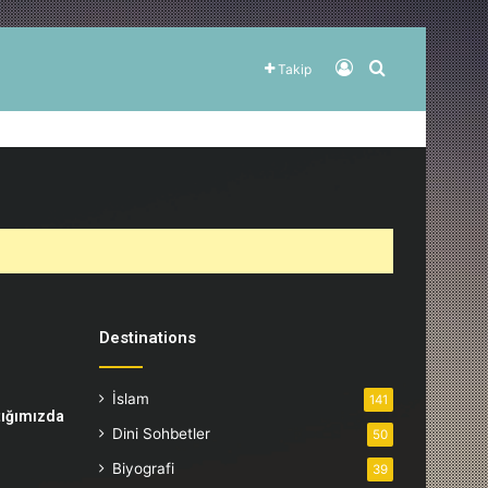
Kayıt Ol
Arama yap ..
Takip
Destinations
İslam
141
tığımızda
Dini Sohbetler
50
Biyografi
39