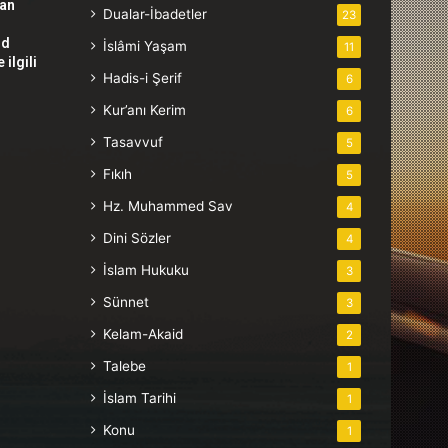
tan
Dualar-İbadetler
23
hd
İslâmi Yaşam
11
ilgili
Hadis-i Şerif
6
Kur’anı Kerim
6
Tasavvuf
5
Fıkıh
5
Hz. Muhammed Sav
4
Dini Sözler
4
İslam Hukuku
3
Sünnet
3
Kelam-Akaid
2
Talebe
1
İslam Tarihi
1
Konu
1