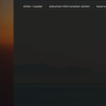
silsile-i saadat
süleyman hilmi tunahan sözleri
tasavv