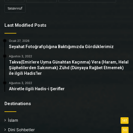
tasavvuf
Last Modified Posts
Ocak 27, 2026
Seyahat Fotoğrafçılığına Baktığımızda Gördüklerimiz
Ağustos 3, 2022
Takva(Emirlere Uyma Günahtan Kaçınma) Vera (Haram, Helal
Şüphelilerden Sakınmak) Zühd (Dünyaya Rağbet Etmemek)
ile ilgili Hadis’ler
Ağustos 3, 2022
Ahiretle ilgili Hadis-i Şerifler
Destinations
İslam
141
Dini Sohbetler
50