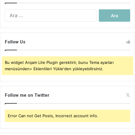
Arama:
Follow Us
Bu widget Arqam Lite Plugin gerektirir, bunu Tema ayarları
menüsünden> Eklentileri Yükle'den yükleyebilirsiniz.
Follow me on Twitter
Error Can not Get Posts, Incorrect account info.