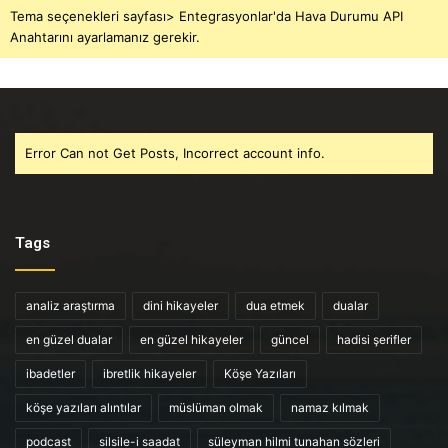
Tema seçenekleri sayfası> Entegrasyonlar'da Hava Durumu API
Anahtarını ayarlamanız gerekir.
Error Can not Get Posts, Incorrect account info.
Tags
analiz araştırma
dini hikayeler
dua etmek
dualar
en güzel dualar
en güzel hikayeler
güncel
hadisi şerifler
ibadetler
ibretlik hikayeler
Köşe Yazıları
köşe yazıları alıntılar
müslüman olmak
namaz kılmak
podcast
silsile-i saadat
süleyman hilmi tunahan sözleri