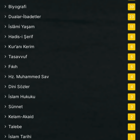
Biyografi
39
Dualar-İbadetler
23
İslâmi Yaşam
11
Hadis-i Şerif
6
Kur’anı Kerim
6
Tasavvuf
5
Fıkıh
5
Hz. Muhammed Sav
4
Dini Sözler
4
İslam Hukuku
3
Sünnet
3
Kelam-Akaid
2
Talebe
1
İslam Tarihi
1