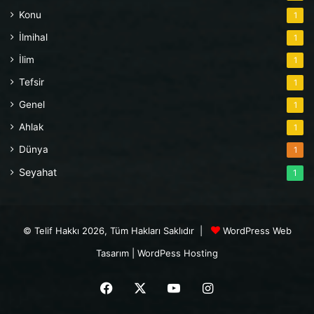
Konu
1
İlmihal
1
İlim
1
Tefsir
1
Genel
1
Ahlak
1
Dünya
1
Seyahat
1
© Telif Hakkı 2026, Tüm Hakları Saklıdır |
WordPress Web
Tasarım
|
WordPess Hosting
Facebook
X
YouTube
Instagram