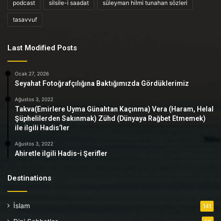
podcast
silsile-i saadat
süleyman hilmi tunahan sözleri
tasavvuf
Last Modified Posts
Ocak 27, 2026
Seyahat Fotoğrafçılığına Baktığımızda Gördüklerimiz
Ağustos 3, 2022
Takva(Emirlere Uyma Günahtan Kaçınma) Vera (Haram, Helal
Şüphelilerden Sakınmak) Zühd (Dünyaya Rağbet Etmemek)
ile ilgili Hadis’ler
Ağustos 3, 2022
Ahiretle ilgili Hadis-i Şerifler
Destinations
İslam
141