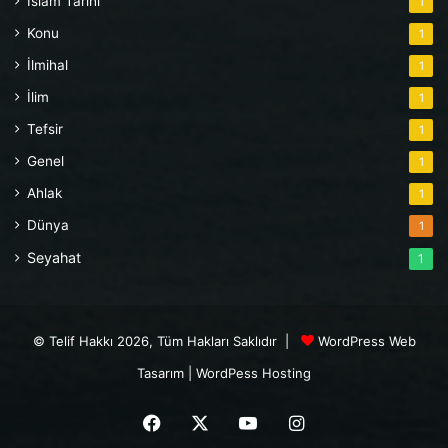
İslam Tarihi
1
Konu
1
İlmihal
1
İlim
1
Tefsir
1
Genel
1
Ahlak
1
Dünya
1
Seyahat
1
© Telif Hakkı 2026, Tüm Hakları Saklıdır |
WordPress Web
Tasarım
|
WordPess Hosting
Facebook
X
YouTube
Instagram