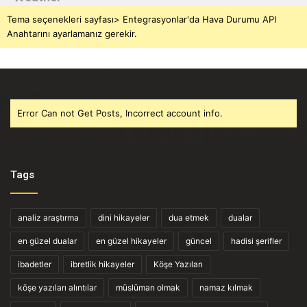
Tema seçenekleri sayfası> Entegrasyonlar'da Hava Durumu API
Anahtarını ayarlamanız gerekir.
Error Can not Get Posts, Incorrect account info.
Tags
analiz araştırma
dini hikayeler
dua etmek
dualar
en güzel dualar
en güzel hikayeler
güncel
hadisi şerifler
ibadetler
ibretlik hikayeler
Köşe Yazıları
köşe yazıları alıntılar
müslüman olmak
namaz kılmak