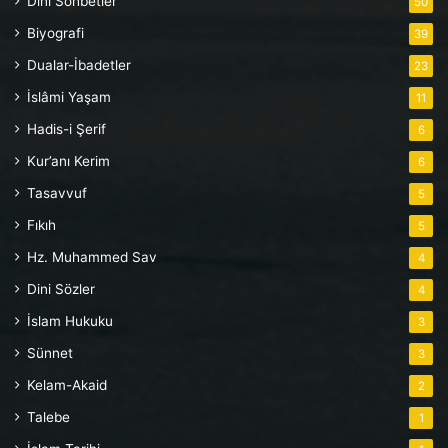
Dini Sohbetler
50
Biyografi
39
Dualar-İbadetler
23
İslâmi Yaşam
11
Hadis-i Şerif
6
Kur’anı Kerim
6
Tasavvuf
5
Fıkıh
5
Hz. Muhammed Sav
4
Dini Sözler
4
İslam Hukuku
3
Sünnet
3
Kelam-Akaid
2
Talebe
1