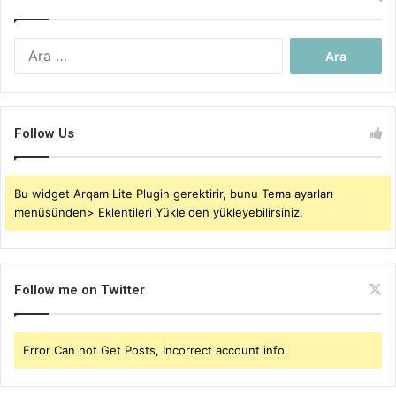
Arama:
Follow Us
Bu widget Arqam Lite Plugin gerektirir, bunu Tema ayarları
menüsünden> Eklentileri Yükle'den yükleyebilirsiniz.
Follow me on Twitter
Error Can not Get Posts, Incorrect account info.