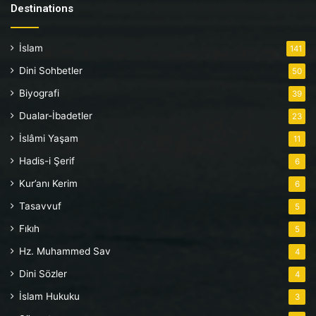
Destinations
İslam
141
Dini Sohbetler
50
Biyografi
39
Dualar-İbadetler
23
İslâmi Yaşam
11
Hadis-i Şerif
6
Kur’anı Kerim
6
Tasavvuf
5
Fıkıh
5
Hz. Muhammed Sav
4
Dini Sözler
4
İslam Hukuku
3