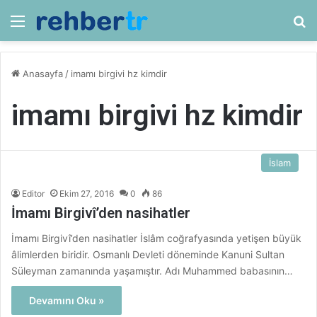
Menü
Ar
Anasayfa
/
imamı birgivi hz kimdir
imamı birgivi hz kimdir
İslam
Editor
Ekim 27, 2016
0
86
İmamı Birgivî’den nasihatler
İmamı Birgivî’den nasihatler İslâm coğrafyasında yetişen büyük
âlimlerden biridir. Osmanlı Devleti döneminde Kanuni Sultan
Süleyman zamanında yaşamıştır. Adı Muhammed babasının…
Devamını Oku »