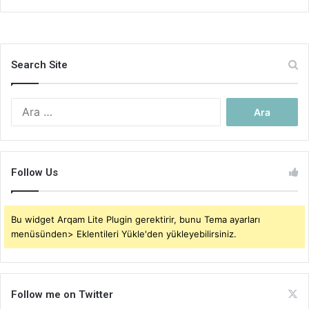
Search Site
Arama:
Follow Us
Bu widget Arqam Lite Plugin gerektirir, bunu Tema ayarları
menüsünden> Eklentileri Yükle'den yükleyebilirsiniz.
Follow me on Twitter