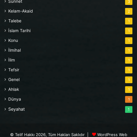
Sünnet
3
Kelam-Akaid
2
Talebe
1
İslam Tarihi
1
Konu
1
İlmihal
1
İlim
1
Tefsir
1
Genel
1
Ahlak
1
Dünya
1
Seyahat
1
© Telif Hakkı 2026, Tüm Hakları Saklıdır |
WordPress Web