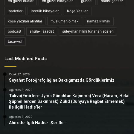
en güzel dualar
en güzel hikayeler
güncel
hadisi şerifler
ibadetler
ibretlik hikayeler
Köşe Yazıları
köşe yazıları alıntılar
müslüman olmak
namaz kılmak
podcast
silsile-i saadat
süleyman hilmi tunahan sözleri
tasavvuf
Last Modified Posts
Ocak 27, 2026
Seyahat Fotoğrafçılığına Baktığımızda Gördüklerimiz
Ağustos 3, 2022
Takva(Emirlere Uyma Günahtan Kaçınma) Vera (Haram, Helal
Şüphelilerden Sakınmak) Zühd (Dünyaya Rağbet Etmemek)
ile ilgili Hadis’ler
Ağustos 3, 2022
Ahiretle ilgili Hadis-i Şerifler