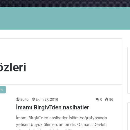
özleri
am
Editor
Ekim 27, 2016
0
86
İmamı Birgivî’den nasihatler
İmamı Birgivî’den nasihatler İslâm coğrafyasında
yetişen büyük âlimlerden biridir. Osmanlı Devleti