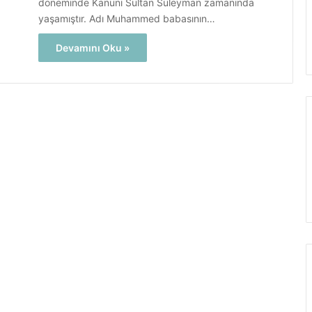
döneminde Kanuni Sultan Süleyman zamanında
yaşamıştır. Adı Muhammed babasının…
Devamını Oku »