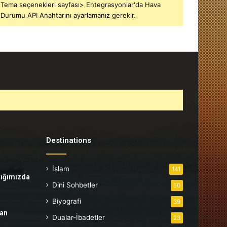
Tema seçenekleri sayfası> Entegrasyonlar'da Hava
Durumu API Anahtarını ayarlamanız gerekir.
Destinations
İslam
141
tığımızda
Dini Sohbetler
50
Biyografi
39
tan
Dualar-İbadetler
23