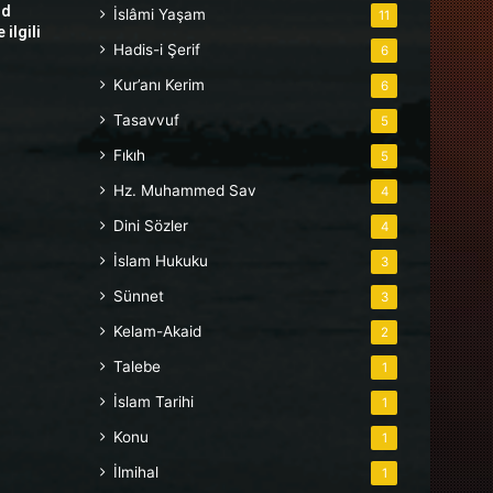
hd
İslâmi Yaşam
11
ilgili
Hadis-i Şerif
6
Kur’anı Kerim
6
Tasavvuf
5
Fıkıh
5
Hz. Muhammed Sav
4
Dini Sözler
4
İslam Hukuku
3
Sünnet
3
Kelam-Akaid
2
Talebe
1
İslam Tarihi
1
Konu
1
İlmihal
1