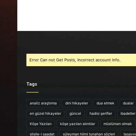
Error Can not Get Posts, Incorrect account info.
Tags
analiz araştırma
dini hikayeler
dua etmek
dualar
en güzel hikayeler
güncel
hadisi şerifler
ibadetler
Köşe Yazıları
köşe yazıları alıntılar
müslüman olmak
silsile-i saadat
süleyman hilmi tunahan sözleri
tasavv