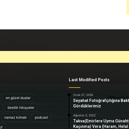
Last Modified Posts
Ocak 27, 2026
en güzel dualar
Seyahat Fotoğrafçılığına Bak
Gördüklerimiz
ibretlik hikayeler
Ağustos 3, 2022
namaz kılmak
podcast
Takva(Emirlere Uyma Günah
Kaçınma) Vera (Haram, Helal
uf