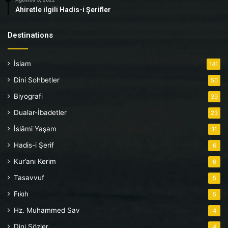
Ahiretle ilgili Hadis-i Şerifler
Destinations
İslam
141
Dini Sohbetler
50
Biyografi
39
Dualar-İbadetler
23
İslâmi Yaşam
11
Hadis-i Şerif
6
Kur’anı Kerim
6
Tasavvuf
5
Fıkıh
5
Hz. Muhammed Sav
4
Dini Sözler
4