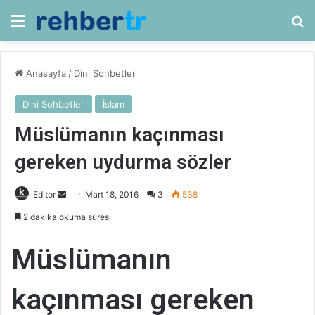
Menü
Ar
Anasayfa
/
Dini Sohbetler
Dini Sohbetler
İslam
Müslümanın kaçınması
gereken uydurma sözler
Bir
Editor
Mart 18, 2016
3
538
e-
2 dakika okuma süresi
posta
göndermek
Müslümanın
kaçınması gereken