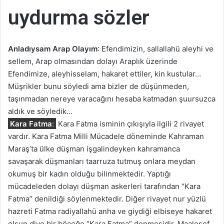
uydurma sözler
Anladıysam Arap Olayım
: Efendimizin, sallallahü aleyhi ve
sellem, Arap olmasından dolayı Araplık üzerinde
Efendimize, aleyhisselam, hakaret ettiler, kin kustular…
Müşrikler bunu söyledi ama bizler de düşünmeden,
taşınmadan nereye varacağını hesaba katmadan şuursuzca
aldık ve söyledik…
Kara Fatma
:
Kara Fatma isminin çıkışıyla ilgili 2 rivayet
vardır. Kara Fatma Milli Mücadele döneminde Kahraman
Maraş’ta ülke düşman işgalindeyken kahramanca
savaşarak düşmanları taarruza tutmuş onlara meydan
okumuş bir kadın olduğu bilinmektedir. Yaptığı
mücadeleden dolayı düşman askerleri tarafından “Kara
Fatma” denildiği söylenmektedir. Diğer rivayet nur yüzlü
hazreti Fatma radiyallahü anha ve giydiği elbiseye hakaret
olsun diye bir böceğe “Kara Fatma” denmesidir. Maalesef