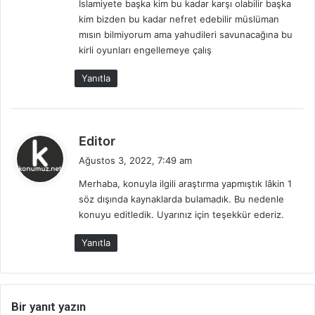
İslamiyete başka kim bu kadar karşı olabilir başka
i
kim bizden bu kadar nefret edebilir müslüman
k
mısın bilmiyorum ama yahudileri savunacağına bu
i
kirli oyunları engellemeye çalış
:
Yanıtla
d
Editor
e
Ağustos 3, 2022, 7:49 am
d
Merhaba, konuyla ilgili araştırma yapmıştık lâkin 1
i
söz dışında kaynaklarda bulamadık. Bu nedenle
k
konuyu editledik. Uyarınız için teşekkür ederiz.
i
:
Yanıtla
Bir yanıt yazın