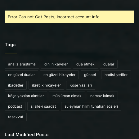
Error Can not Get Posts, Incorrect account info.
Tags
analiz araştırma
dini hikayeler
dua etmek
dualar
en güzel dualar
en güzel hikayeler
güncel
hadisi şerifler
ibadetler
ibretlik hikayeler
Köşe Yazıları
köşe yazıları alıntılar
müslüman olmak
namaz kılmak
podcast
silsile-i saadat
süleyman hilmi tunahan sözleri
tasavvuf
Last Modified Posts