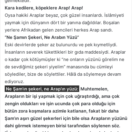
gelmektedir.
Kara kedilere, köpeklere Arap! Arap!
Oysa hakiki Araplar beyaz, çok güzel insanlardı. İslâmiyeti
yaymak için dünyanın dört bir yanına dağıldılar. Boşalan
yerlere Afrikadan gelen zencileri herkes Arap sandı.
“Ne Şamın Şekeri, Ne Arabın Yüzü”
Eski devirlerde şeker az bulunurdu ve pek kıymetliydi.
İnsanların severek tükettikleri bir gıda maddesiydi. Araplar
o kadar çok kötüymüşler ki “ne onların yüzünü görelim ne
de sevdiğimiz şekeri yiyelim” manasında bu cümleyi
söylediler, bize de söylettiler. Hâlâ da söylemeye devam
ediyoruz.
Ne Şam’ın şekeri, ne Arap’ın yüzü:
Muhtemelen,
Arapların bir işi yapmak için çok uğraştırdığı, ama çok
zengin oldukları ve işin ucunda çok para olduğu için
bütün zora koşmalara azimle katlanan, fakat bir daha
Şam’ın aşırı güzel şekerleri için bile olsa Arapların yüzünü
dahi görmek istemeyen birisi tarafından söylenen söz.