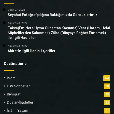
Ocak 27, 2026
Seyahat Fotoğrafçılığına Baktığımızda Gördüklerimiz
Ağustos 3, 2022
Takva(Emirlere Uyma Günahtan Kaçınma) Vera (Haram, Helal
Şüphelilerden Sakınmak) Zühd (Dünyaya Rağbet Etmemek)
ile ilgili Hadis’ler
Ağustos 3, 2022
Ahiretle ilgili Hadis-i Şerifler
Destinations
İslam
141
Dini Sohbetler
50
Biyografi
39
Dualar-İbadetler
23
İslâmi Yaşam
11