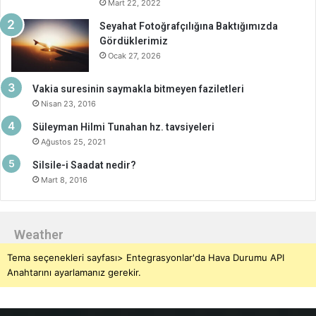
Mart 22, 2022
Seyahat Fotoğrafçılığına Baktığımızda
Gördüklerimiz
Ocak 27, 2026
Vakia suresinin saymakla bitmeyen faziletleri
Nisan 23, 2016
Süleyman Hilmi Tunahan hz. tavsiyeleri
Ağustos 25, 2021
Silsile-i Saadat nedir?
Mart 8, 2016
Weather
Tema seçenekleri sayfası> Entegrasyonlar'da Hava Durumu API
Anahtarını ayarlamanız gerekir.