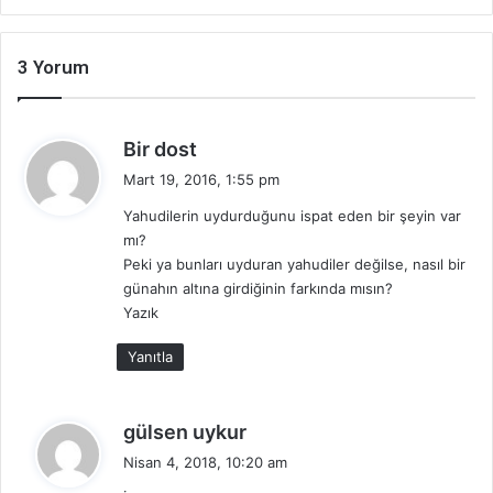
3 Yorum
d
Bir dost
e
Mart 19, 2016, 1:55 pm
d
Yahudilerin uydurduğunu ispat eden bir şeyin var
i
mı?
k
Peki ya bunları uyduran yahudiler değilse, nasıl bir
i
günahın altına girdiğinin farkında mısın?
:
Yazık
Yanıtla
d
gülsen uykur
e
Nisan 4, 2018, 10:20 am
d