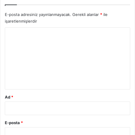
E-posta adresiniz yayınlanmayacak.
Gerekli alanlar
*
ile
işaretlenmişlerdir
Y
o
r
u
m
*
Ad
*
E-posta
*