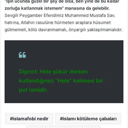
“İşin ucunda güzel bir şey de olsa, ben yine de bu kadar
zorluğa katlanmak istemem” manasına da gelebilir.
Sevgili Peygamber Efendimiz Muhammed Mustafa Sav.
hatrına, Allahın rasulüne hürmeten araplara hüsumet
gütmemeli, kötü davranmamalı, önyargılı yaklaşılmamalıdır.
Dipnot: Hele şükür derken
kullandığımız “Hele” kelimesi bir
put ismidir.
islamafobi nedir
islamı kötüleme çabaları