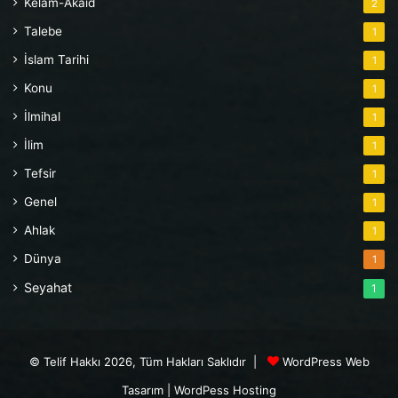
Kelam-Akaid
2
Talebe
1
İslam Tarihi
1
Konu
1
İlmihal
1
İlim
1
Tefsir
1
Genel
1
Ahlak
1
Dünya
1
Seyahat
1
© Telif Hakkı 2026, Tüm Hakları Saklıdır |
WordPress Web
Tasarım
|
WordPess Hosting