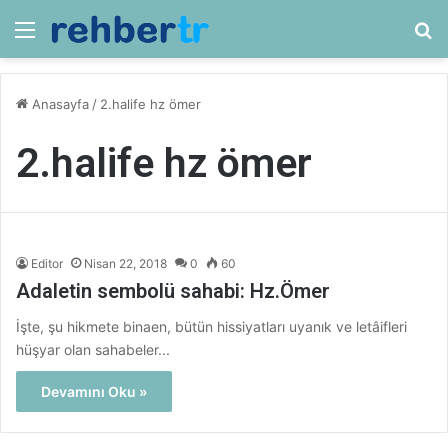
Menü
Ar
Anasayfa
/
2.halife hz ömer
2.halife hz ömer
Editor
Nisan 22, 2018
0
60
Adaletin sembolü sahabi: Hz.Ömer
İşte, şu hikmete binaen, bütün hissiyatları uyanık ve letâifleri
hüşyar olan sahabeler...
Devamını Oku »