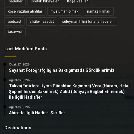
ibadetler
ibretlik hikayeler
Köşe Yazıları
köşe yazıları alıntılar
müslüman olmak
namaz kılmak
podcast
silsile-i saadat
süleyman hilmi tunahan sözleri
tasavvuf
Last Modified Posts
Ocak 27, 2026
Seyahat Fotoğrafçılığına Baktığımızda Gördüklerimiz
Ağustos 3, 2022
Takva(Emirlere Uyma Günahtan Kaçınma) Vera (Haram, Helal
Şüphelilerden Sakınmak) Zühd (Dünyaya Rağbet Etmemek)
ile ilgili Hadis’ler
Ağustos 3, 2022
Ahiretle ilgili Hadis-i Şerifler
Destinations