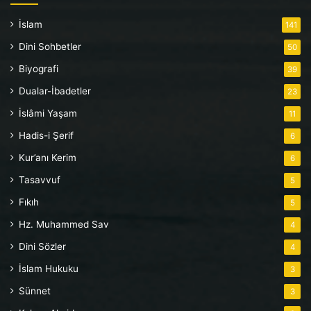
İslam
141
Dini Sohbetler
50
Biyografi
39
Dualar-İbadetler
23
İslâmi Yaşam
11
Hadis-i Şerif
6
Kur’anı Kerim
6
Tasavvuf
5
Fıkıh
5
Hz. Muhammed Sav
4
Dini Sözler
4
İslam Hukuku
3
Sünnet
3