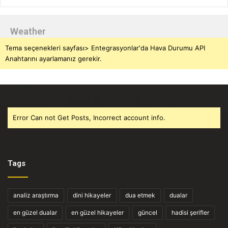
Weather
Tema seçenekleri sayfası> Entegrasyonlar'da Hava Durumu API
Anahtarını ayarlamanız gerekir.
Error Can not Get Posts, Incorrect account info.
Tags
analiz araştırma
dini hikayeler
dua etmek
dualar
en güzel dualar
en güzel hikayeler
güncel
hadisi şerifler