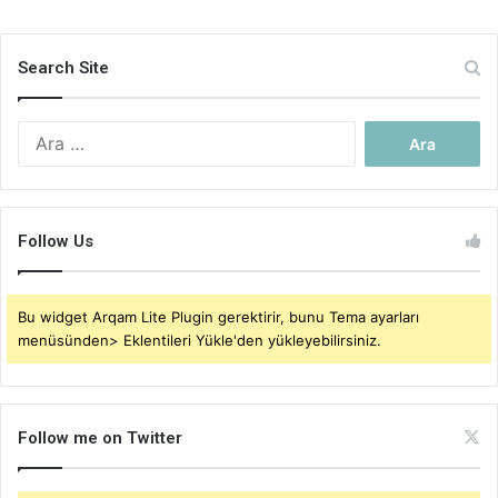
Search Site
Arama:
Follow Us
Bu widget Arqam Lite Plugin gerektirir, bunu Tema ayarları
menüsünden> Eklentileri Yükle'den yükleyebilirsiniz.
Follow me on Twitter