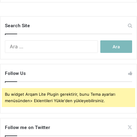
Search Site
Arama:
Follow Us
Bu widget Arqam Lite Plugin gerektirir, bunu Tema ayarları
menüsünden> Eklentileri Yükle'den yükleyebilirsiniz.
Follow me on Twitter