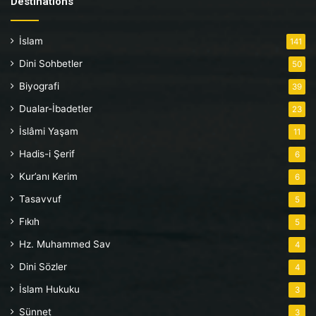
Destinations
İslam
141
Dini Sohbetler
50
Biyografi
39
Dualar-İbadetler
23
İslâmi Yaşam
11
Hadis-i Şerif
6
Kur’anı Kerim
6
Tasavvuf
5
Fıkıh
5
Hz. Muhammed Sav
4
Dini Sözler
4
İslam Hukuku
3
Sünnet
3