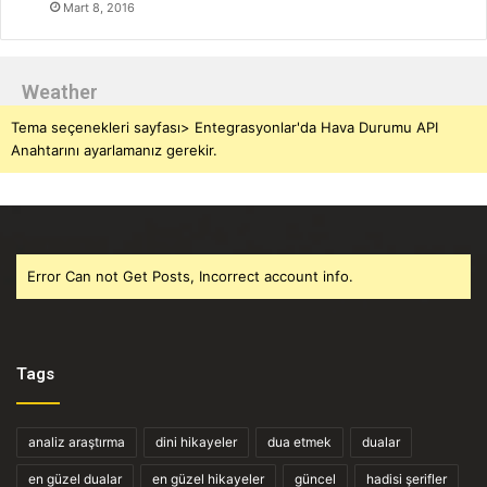
Mart 8, 2016
Weather
Tema seçenekleri sayfası> Entegrasyonlar'da Hava Durumu API
Anahtarını ayarlamanız gerekir.
Error Can not Get Posts, Incorrect account info.
Tags
analiz araştırma
dini hikayeler
dua etmek
dualar
en güzel dualar
en güzel hikayeler
güncel
hadisi şerifler