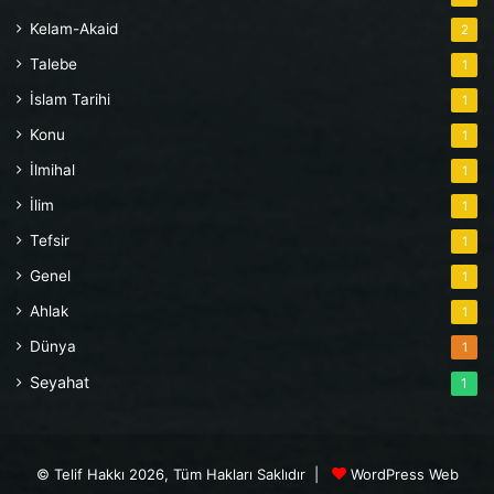
Kelam-Akaid
2
Talebe
1
İslam Tarihi
1
Konu
1
İlmihal
1
İlim
1
Tefsir
1
Genel
1
Ahlak
1
Dünya
1
Seyahat
1
© Telif Hakkı 2026, Tüm Hakları Saklıdır |
WordPress Web