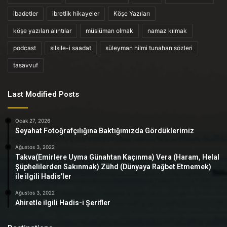
ibadetler
ibretlik hikayeler
Köşe Yazıları
köşe yazıları alıntılar
müslüman olmak
namaz kılmak
podcast
silsile-i saadat
süleyman hilmi tunahan sözleri
tasavvuf
Last Modified Posts
Ocak 27, 2026
Seyahat Fotoğrafçılığına Baktığımızda Gördüklerimiz
Ağustos 3, 2022
Takva(Emirlere Uyma Günahtan Kaçınma) Vera (Haram, Helal
Şüphelilerden Sakınmak) Zühd (Dünyaya Rağbet Etmemek)
ile ilgili Hadis’ler
Ağustos 3, 2022
Ahiretle ilgili Hadis-i Şerifler