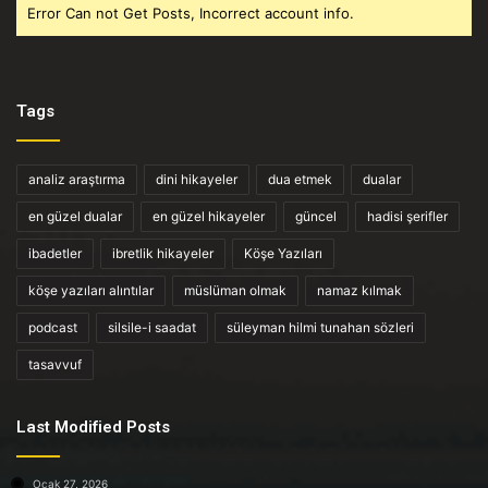
Error Can not Get Posts, Incorrect account info.
Tags
analiz araştırma
dini hikayeler
dua etmek
dualar
en güzel dualar
en güzel hikayeler
güncel
hadisi şerifler
ibadetler
ibretlik hikayeler
Köşe Yazıları
köşe yazıları alıntılar
müslüman olmak
namaz kılmak
podcast
silsile-i saadat
süleyman hilmi tunahan sözleri
tasavvuf
Last Modified Posts
Ocak 27, 2026