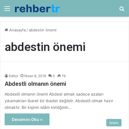
Menü
Ar
Anasayfa
/
abdestin önemi
abdestin önemi
Editor
Nisan 8, 2016
0
76
Abdestli olmanın önemi
Abdestli olmanın önemi Abdest almak sadece azaları
yıkamaktan ibaret bir ibadet değildir. Abdestli olmak hazır
olmaktır. Bir kişinin islâm kimliğinin…
Devamını Oku »
İslam