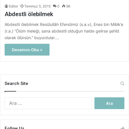
Editor
Temmuz 5, 2015
0
96
Abdestli ölebilmek
Abdestli ölebilmek Resûlullâh Efendimiz (s.a.v), Enes bin Mâlik’e
(r.a.) “Ölüm meleği, sana abdestli olduğun halde gelirse şehîd
olarak ölürsün.” buyurdular.…
Devamını Oku »
Search Site
Arama:
Follow Us