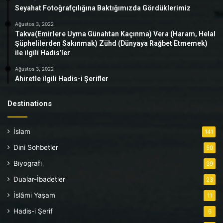
Seyahat Fotoğrafçılığına Baktığımızda Gördüklerimiz
Ağustos 3, 2022
Takva(Emirlere Uyma Günahtan Kaçınma) Vera (Haram, Helal
Şüphelilerden Sakınmak) Zühd (Dünyaya Rağbet Etmemek)
ile ilgili Hadis’ler
Ağustos 3, 2022
Ahiretle ilgili Hadis-i Şerifler
Destinations
İslam
141
Dini Sohbetler
50
Biyografi
39
Dualar-İbadetler
23
İslâmi Yaşam
11
Hadis-i Şerif
6