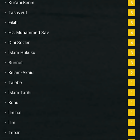
Kur’anı Kerim
6
Tasavvuf
5
Fıkıh
5
Hz. Muhammed Sav
4
Dini Sözler
4
İslam Hukuku
3
Sünnet
3
Kelam-Akaid
2
Talebe
1
İslam Tarihi
1
Konu
1
İlmihal
1
İlim
1
Tefsir
1