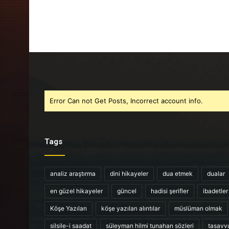
Error Can not Get Posts, Incorrect account info.
Tags
analiz araştırma
dini hikayeler
dua etmek
dualar
en güzel hikayeler
güncel
hadisi şerifler
ibadetler
Köşe Yazıları
köşe yazıları alıntılar
müslüman olmak
silsile-i saadat
süleyman hilmi tunahan sözleri
tasavv