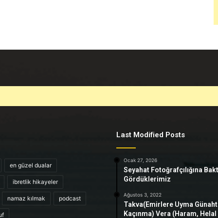
Last Modified Posts
Ocak 27, 2026
en güzel dualar
Seyahat Fotoğrafçılığına Bak
Gördüklerimiz
ibretlik hikayeler
Ağustos 3, 2022
namaz kılmak
podcast
Takva(Emirlere Uyma Günah
Kaçınma) Vera (Haram, Helal
uf