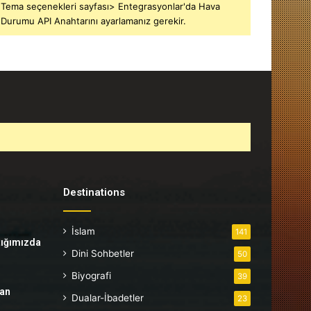
Tema seçenekleri sayfası> Entegrasyonlar'da Hava
Durumu API Anahtarını ayarlamanız gerekir.
Destinations
İslam
141
tığımızda
Dini Sohbetler
50
Biyografi
39
tan
Dualar-İbadetler
23