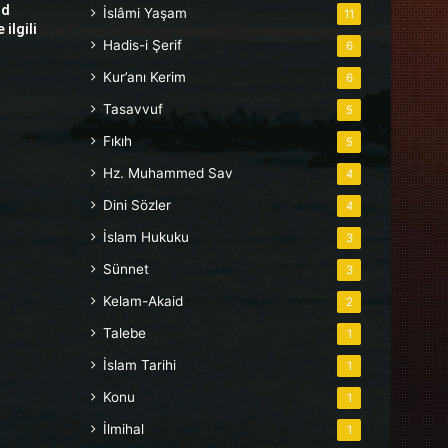
hd
İslâmi Yaşam
11
ilgili
Hadis-i Şerif
6
Kur’anı Kerim
6
Tasavvuf
5
Fıkıh
5
Hz. Muhammed Sav
4
Dini Sözler
4
İslam Hukuku
3
Sünnet
3
Kelam-Akaid
2
Talebe
1
İslam Tarihi
1
Konu
1
İlmihal
1