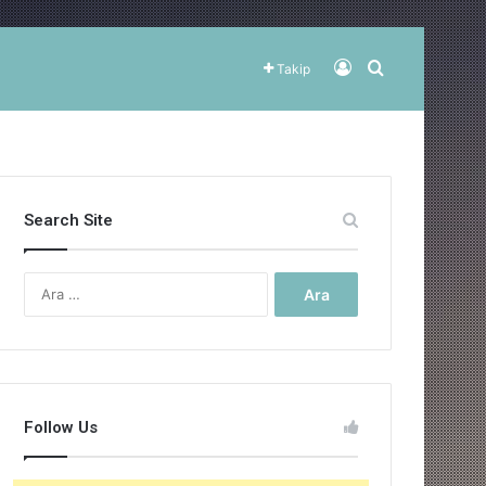
Kayıt Ol
Arama yap ..
Takip
Search Site
Arama:
Follow Us