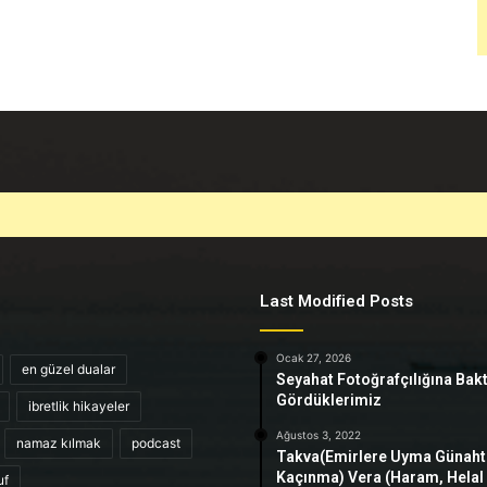
Last Modified Posts
Ocak 27, 2026
en güzel dualar
Seyahat Fotoğrafçılığına Bak
Gördüklerimiz
ibretlik hikayeler
Ağustos 3, 2022
namaz kılmak
podcast
Takva(Emirlere Uyma Günah
Kaçınma) Vera (Haram, Helal
uf