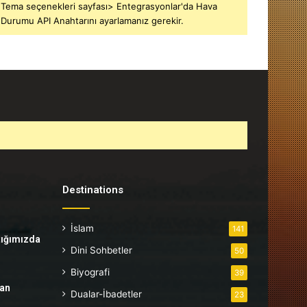
Tema seçenekleri sayfası> Entegrasyonlar'da Hava
Durumu API Anahtarını ayarlamanız gerekir.
Destinations
İslam
141
tığımızda
Dini Sohbetler
50
Biyografi
39
tan
Dualar-İbadetler
23