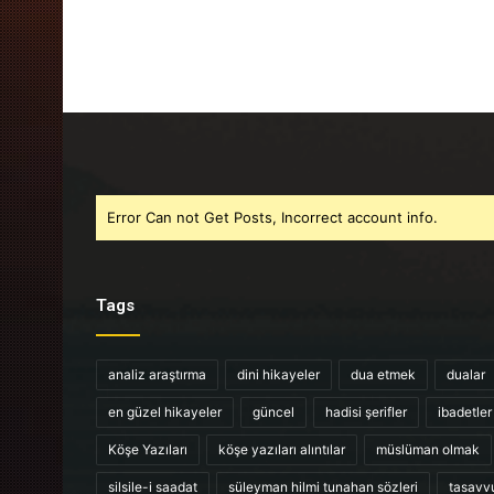
Error Can not Get Posts, Incorrect account info.
Tags
analiz araştırma
dini hikayeler
dua etmek
dualar
en güzel hikayeler
güncel
hadisi şerifler
ibadetler
Köşe Yazıları
köşe yazıları alıntılar
müslüman olmak
silsile-i saadat
süleyman hilmi tunahan sözleri
tasavv