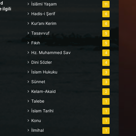
hd
İslâmi Yaşam
11
ilgili
Hadis-i Şerif
6
Kur’anı Kerim
6
Tasavvuf
5
Fıkıh
5
Hz. Muhammed Sav
4
Dini Sözler
4
İslam Hukuku
3
Sünnet
3
Kelam-Akaid
2
Talebe
1
İslam Tarihi
1
Konu
1
İlmihal
1