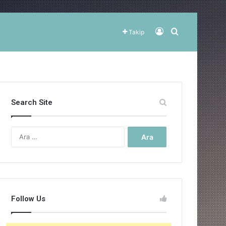
Kayıt Ol
Arama yap ..
Takip
Search Site
Arama:
Follow Us