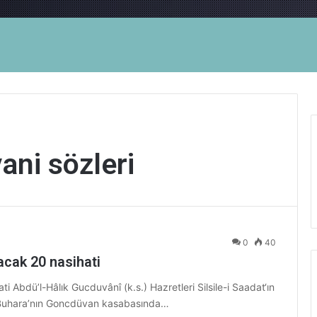
ani sözleri
0
40
acak 20 nasihati
i Abdü’l-Hâlık Gucduvânî (k.s.) Hazretleri Silsile-i Saadat‘ın
. Buhara’nın Goncdüvan kasabasında…