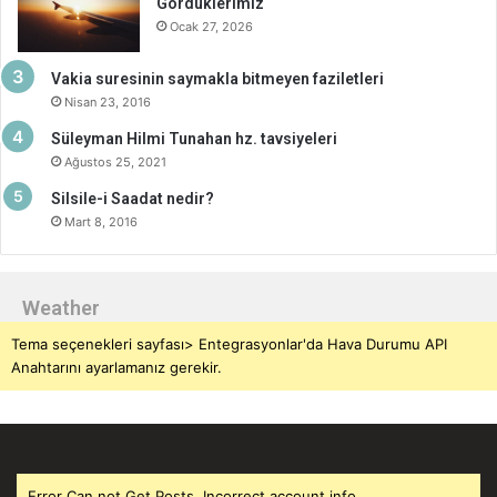
Gördüklerimiz
Ocak 27, 2026
Vakia suresinin saymakla bitmeyen faziletleri
Nisan 23, 2016
Süleyman Hilmi Tunahan hz. tavsiyeleri
Ağustos 25, 2021
Silsile-i Saadat nedir?
Mart 8, 2016
Weather
Tema seçenekleri sayfası> Entegrasyonlar'da Hava Durumu API
Anahtarını ayarlamanız gerekir.
Error Can not Get Posts, Incorrect account info.