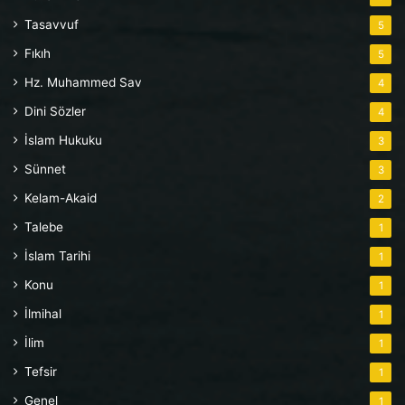
Tasavvuf
5
Fıkıh
5
Hz. Muhammed Sav
4
Dini Sözler
4
İslam Hukuku
3
Sünnet
3
Kelam-Akaid
2
Talebe
1
İslam Tarihi
1
Konu
1
İlmihal
1
İlim
1
Tefsir
1
Genel
1