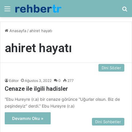
Menü
Ar
Anasayfa
/
ahiret hayatı
ahiret hayatı
Dini Sözler
Editor
Ağustos 3, 2022
0
277
Cenaze ile ilgili hadisler
“Ebu Hureyre (r.a) bir cenaze görünce “Uğurlar olsun. Biz de
peşindeyiz” derdi.” Ebu Hureyre (r.a)
Devamını Oku »
Dini Sohbetler