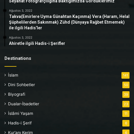
Seyahat Fotoğrafçılığına Baktığımızda Gördüklerimiz
Ağustos 3, 2022
Takva(Emirlere Uyma Günahtan Kaçınma) Vera (Haram, Helal
Şüphelilerden Sakınmak) Zühd (Dünyaya Rağbet Etmemek)
ile ilgili Hadis’ler
Ağustos 3, 2022
Ahiretle ilgili Hadis-i Şerifler
Destinations
İslam
141
Dini Sohbetler
50
Biyografi
39
Dualar-İbadetler
23
İslâmi Yaşam
11
Hadis-i Şerif
6
Kur’anı Kerim
6