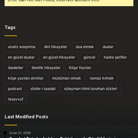
Tags
analiz araştırma
dini hikayeler
dua etmek
dualar
en güzel dualar
en güzel hikayeler
güncel
hadisi şerifler
ibadetler
ibretlik hikayeler
Köşe Yazıları
köşe yazıları alıntılar
müslüman olmak
namaz kılmak
podcast
silsile-i saadat
süleyman hilmi tunahan sözleri
tasavvuf
Last Modified Posts
Ocak 27, 2026