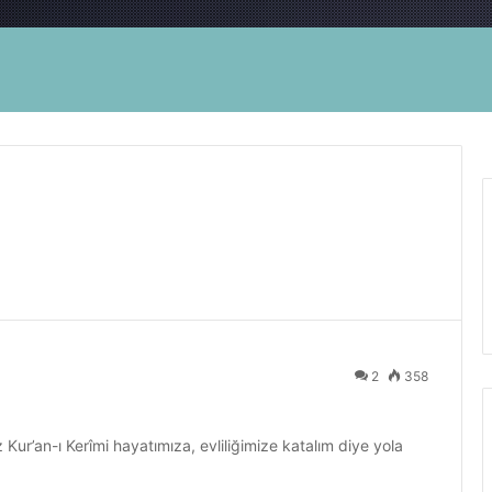
2
358
 Kur’an-ı Kerîmi hayatımıza, evliliğimize katalım diye yola