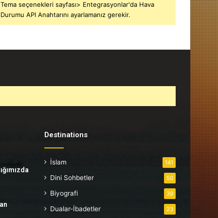
Tema seçenekleri sayfası> Entegrasyonlar'da Hava
Durumu API Anahtarını ayarlamanız gerekir.
Destinations
İslam
141
tığımızda
Dini Sohbetler
50
Biyografi
39
tan
Dualar-İbadetler
23