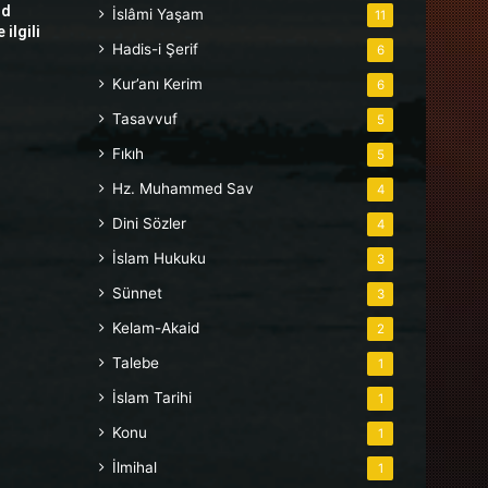
hd
İslâmi Yaşam
11
ilgili
Hadis-i Şerif
6
Kur’anı Kerim
6
Tasavvuf
5
Fıkıh
5
Hz. Muhammed Sav
4
Dini Sözler
4
İslam Hukuku
3
Sünnet
3
Kelam-Akaid
2
Talebe
1
İslam Tarihi
1
Konu
1
İlmihal
1