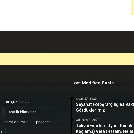
Last Modified Posts
Ocak 27, 2026
en güzel dualar
Seyahat Fotoğrafçılığına Bak
Gördüklerimiz
ibretlik hikayeler
Ağustos 3, 2022
namaz kılmak
podcast
Takva(Emirlere Uyma Günah
Kaçınma) Vera (Haram, Helal
uf