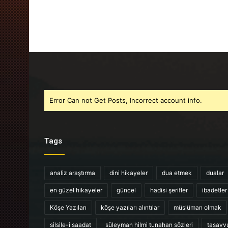
Error Can not Get Posts, Incorrect account info.
Tags
analiz araştırma
dini hikayeler
dua etmek
dualar
en güzel hikayeler
güncel
hadisi şerifler
ibadetler
Köşe Yazıları
köşe yazıları alıntılar
müslüman olmak
silsile-i saadat
süleyman hilmi tunahan sözleri
tasavv