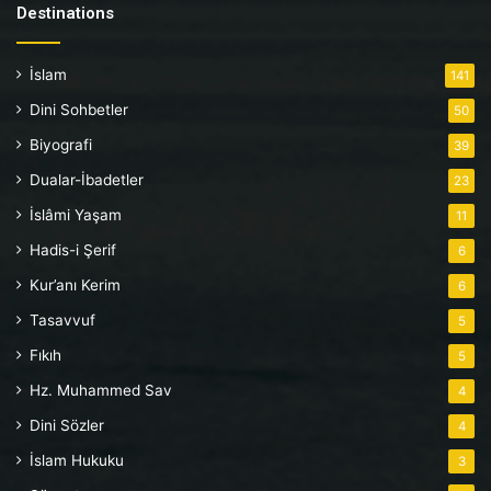
Destinations
İslam
141
Dini Sohbetler
50
Biyografi
39
Dualar-İbadetler
23
İslâmi Yaşam
11
Hadis-i Şerif
6
Kur’anı Kerim
6
Tasavvuf
5
Fıkıh
5
Hz. Muhammed Sav
4
Dini Sözler
4
İslam Hukuku
3