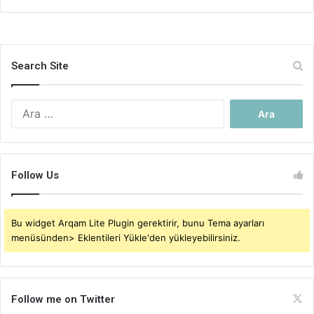
Search Site
Arama:
Follow Us
Bu widget Arqam Lite Plugin gerektirir, bunu Tema ayarları
menüsünden> Eklentileri Yükle'den yükleyebilirsiniz.
Follow me on Twitter