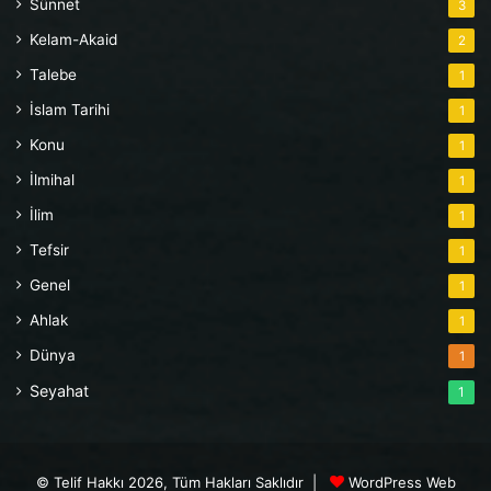
Sünnet
3
Kelam-Akaid
2
Talebe
1
İslam Tarihi
1
Konu
1
İlmihal
1
İlim
1
Tefsir
1
Genel
1
Ahlak
1
Dünya
1
Seyahat
1
© Telif Hakkı 2026, Tüm Hakları Saklıdır |
WordPress Web