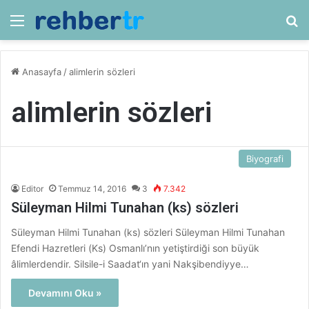
Menü
Ar
Anasayfa
/
alimlerin sözleri
alimlerin sözleri
Biyografi
Editor
Temmuz 14, 2016
3
7.342
Süleyman Hilmi Tunahan (ks) sözleri
Süleyman Hilmi Tunahan (ks) sözleri Süleyman Hilmi Tunahan
Efendi Hazretleri (Ks) Osmanlı’nın yetiştirdiği son büyük
âlimlerdendir. Silsile-i Saadat‘ın yani Nakşibendiyye…
Devamını Oku »