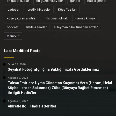
en güzel dualar
en güzel hikayeler
güncel
hadisi şerifler
ibadetler
ibretlik hikayeler
Köşe Yazıları
köşe yazıları alıntılar
müslüman olmak
namaz kılmak
podcast
silsile-i saadat
süleyman hilmi tunahan sözleri
tasavvuf
Last Modified Posts
Ocak 27, 2026
Seyahat Fotoğrafçılığına Baktığımızda Gördüklerimiz
Ağustos 3, 2022
Takva(Emirlere Uyma Günahtan Kaçınma) Vera (Haram, Helal
Şüphelilerden Sakınmak) Zühd (Dünyaya Rağbet Etmemek)
ile ilgili Hadis’ler
Ağustos 3, 2022
Ahiretle ilgili Hadis-i Şerifler