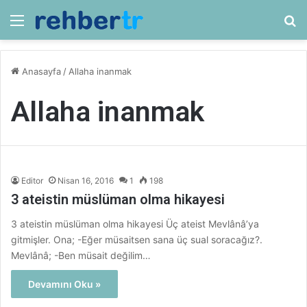
Menü
Ar
Anasayfa
/
Allaha inanmak
Allaha inanmak
Editor
Nisan 16, 2016
1
198
3 ateistin müslüman olma hikayesi
3 ateistin müslüman olma hikayesi Üç ateist Mevlânâ’ya
gitmişler. Ona; -Eğer müsaitsen sana üç sual soracağız?.
Mevlânâ; -Ben müsait değilim…
Devamını Oku »