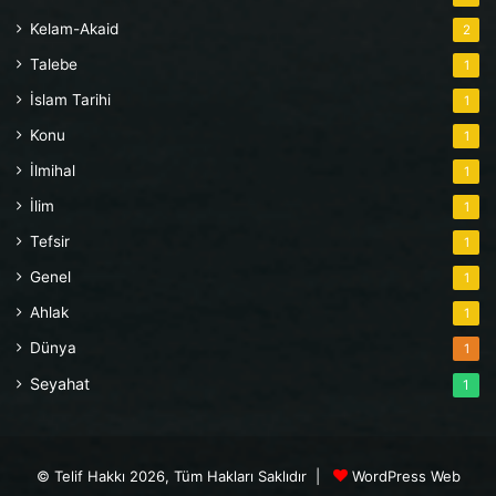
Kelam-Akaid
2
Talebe
1
İslam Tarihi
1
Konu
1
İlmihal
1
İlim
1
Tefsir
1
Genel
1
Ahlak
1
Dünya
1
Seyahat
1
© Telif Hakkı 2026, Tüm Hakları Saklıdır |
WordPress Web