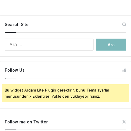
Search Site
Arama:
Follow Us
Bu widget Arqam Lite Plugin gerektirir, bunu Tema ayarları
menüsünden> Eklentileri Yükle'den yükleyebilirsiniz.
Follow me on Twitter