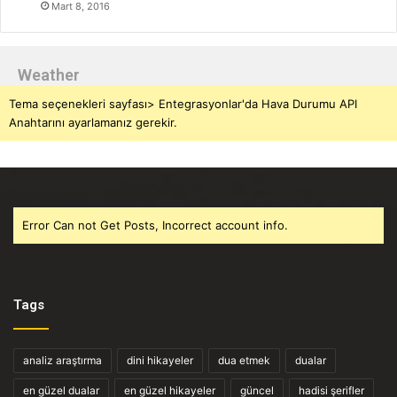
Mart 8, 2016
Weather
Tema seçenekleri sayfası> Entegrasyonlar'da Hava Durumu API
Anahtarını ayarlamanız gerekir.
Error Can not Get Posts, Incorrect account info.
Tags
analiz araştırma
dini hikayeler
dua etmek
dualar
en güzel dualar
en güzel hikayeler
güncel
hadisi şerifler