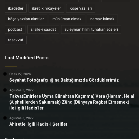
ibadetler
ibretlik hikayeler
Köşe Yazıları
köşe yazıları alıntılar
müslüman olmak
namaz kılmak
podcast
silsile-i saadat
süleyman hilmi tunahan sözleri
tasavvuf
Last Modified Posts
Ocak 27, 2026
Seyahat Fotoğrafçılığına Baktığımızda Gördüklerimiz
Ağustos 3, 2022
Takva(Emirlere Uyma Günahtan Kaçınma) Vera (Haram, Helal
Şüphelilerden Sakınmak) Zühd (Dünyaya Rağbet Etmemek)
ile ilgili Hadis’ler
Ağustos 3, 2022
Ahiretle ilgili Hadis-i Şerifler