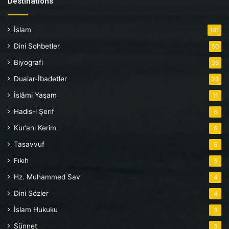
Destinations
İslam
141
Dini Sohbetler
50
Biyografi
39
Dualar-İbadetler
23
İslâmi Yaşam
11
Hadis-i Şerif
6
Kur’anı Kerim
6
Tasavvuf
5
Fıkıh
5
Hz. Muhammed Sav
4
Dini Sözler
4
İslam Hukuku
3
Sünnet
3