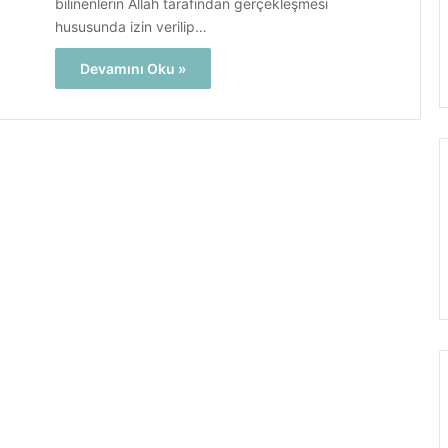
bilinenlerin Allah tarafından gerçekleşmesi
hususunda izin verilip…
Devamını Oku »