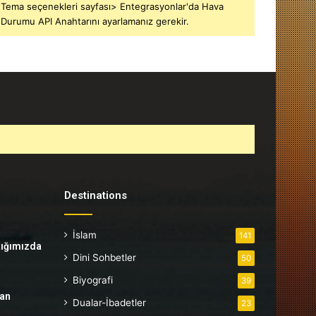
Tema seçenekleri sayfası> Entegrasyonlar'da Hava
Durumu API Anahtarını ayarlamanız gerekir.
Destinations
İslam
141
tığımızda
Dini Sohbetler
50
Biyografi
39
tan
Dualar-İbadetler
23