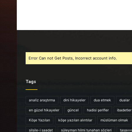
Error Can not Get Posts, Incorrect account info.
Tags
analiz araştırma
dini hikayeler
dua etmek
dualar
en güzel hikayeler
güncel
hadisi şerifler
ibadetler
Köşe Yazıları
köşe yazıları alıntılar
müslüman olmak
silsile-i saadat
süleyman hilmi tunahan sözleri
tasavv