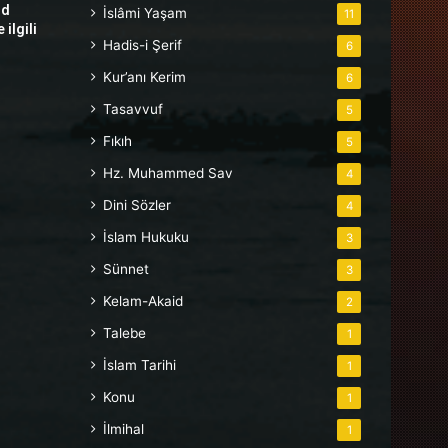
hd
İslâmi Yaşam
11
ilgili
Hadis-i Şerif
6
Kur’anı Kerim
6
Tasavvuf
5
Fıkıh
5
Hz. Muhammed Sav
4
Dini Sözler
4
İslam Hukuku
3
Sünnet
3
Kelam-Akaid
2
Talebe
1
İslam Tarihi
1
Konu
1
İlmihal
1