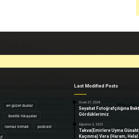
Last Modified Posts
Ocak 27, 2026
en güzel dualar
Seyahat Fotoğrafçılığına Bak
Gördüklerimiz
ibretlik hikayeler
Ağustos 3, 2022
namaz kılmak
podcast
Takva(Emirlere Uyma Günah
Kaçınma) Vera (Haram, Helal
uf