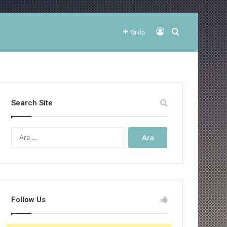
Kayıt Ol
Arama yap ..
Takip
Search Site
Arama:
Follow Us