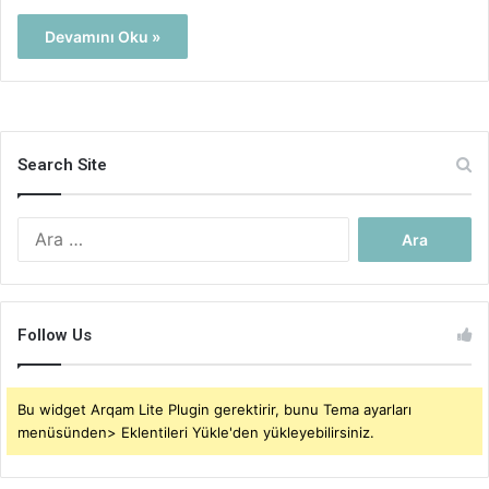
Devamını Oku »
Search Site
Arama:
Follow Us
Bu widget Arqam Lite Plugin gerektirir, bunu Tema ayarları
menüsünden> Eklentileri Yükle'den yükleyebilirsiniz.