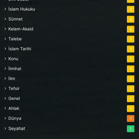
İslam Hukuku
3
Sünnet
3
Kelam-Akaid
2
Talebe
1
İslam Tarihi
1
Konu
1
İlmihal
1
İlim
1
Tefsir
1
Genel
1
Ahlak
1
Dünya
1
Seyahat
1