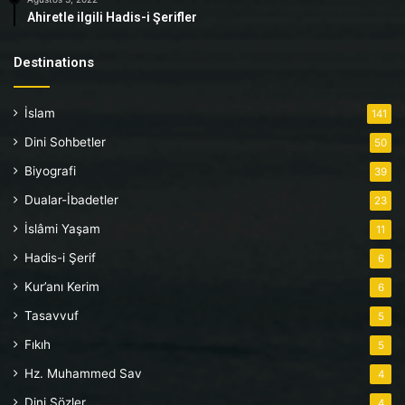
Ahiretle ilgili Hadis-i Şerifler
Destinations
İslam
141
Dini Sohbetler
50
Biyografi
39
Dualar-İbadetler
23
İslâmi Yaşam
11
Hadis-i Şerif
6
Kur’anı Kerim
6
Tasavvuf
5
Fıkıh
5
Hz. Muhammed Sav
4
Dini Sözler
4