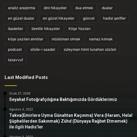
analiz araştırma
dini hikayeler
dua etmek
dualar
en güzel dualar
en güzel hikayeler
güncel
hadisi şerifler
ibadetler
ibretlik hikayeler
Köşe Yazıları
köşe yazıları alıntılar
müslüman olmak
namaz kılmak
podcast
silsile-i saadat
süleyman hilmi tunahan sözleri
tasavvuf
Last Modified Posts
Ocak 27, 2026
Seyahat Fotoğrafçılığına Baktığımızda Gördüklerimiz
Ağustos 3, 2022
Takva(Emirlere Uyma Günahtan Kaçınma) Vera (Haram, Helal
Şüphelilerden Sakınmak) Zühd (Dünyaya Rağbet Etmemek)
ile ilgili Hadis’ler
Ağustos 3, 2022