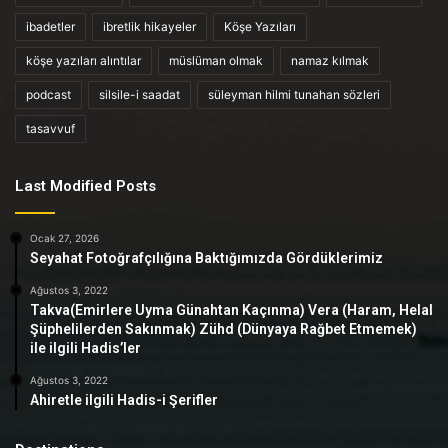
ibadetler
ibretlik hikayeler
Köşe Yazıları
köşe yazıları alıntılar
müslüman olmak
namaz kılmak
podcast
silsile-i saadat
süleyman hilmi tunahan sözleri
tasavvuf
Last Modified Posts
Ocak 27, 2026
Seyahat Fotoğrafçılığına Baktığımızda Gördüklerimiz
Ağustos 3, 2022
Takva(Emirlere Uyma Günahtan Kaçınma) Vera (Haram, Helal
Şüphelilerden Sakınmak) Zühd (Dünyaya Rağbet Etmemek)
ile ilgili Hadis’ler
Ağustos 3, 2022
Ahiretle ilgili Hadis-i Şerifler