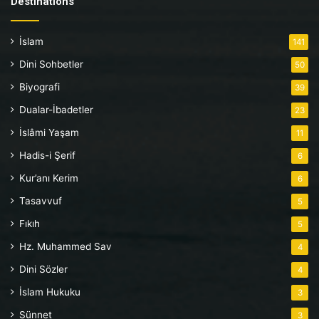
Destinations
İslam
141
Dini Sohbetler
50
Biyografi
39
Dualar-İbadetler
23
İslâmi Yaşam
11
Hadis-i Şerif
6
Kur’anı Kerim
6
Tasavvuf
5
Fıkıh
5
Hz. Muhammed Sav
4
Dini Sözler
4
İslam Hukuku
3
Sünnet
3