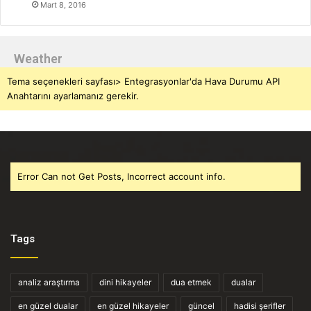
Mart 8, 2016
Weather
Tema seçenekleri sayfası> Entegrasyonlar'da Hava Durumu API
Anahtarını ayarlamanız gerekir.
Error Can not Get Posts, Incorrect account info.
Tags
analiz araştırma
dini hikayeler
dua etmek
dualar
en güzel dualar
en güzel hikayeler
güncel
hadisi şerifler