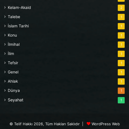
Kelam-Akaid
2
Talebe
1
İslam Tarihi
1
Konu
1
İlmihal
1
İlim
1
Tefsir
1
Genel
1
Ahlak
1
Dünya
1
Seyahat
1
© Telif Hakkı 2026, Tüm Hakları Saklıdır |
WordPress Web