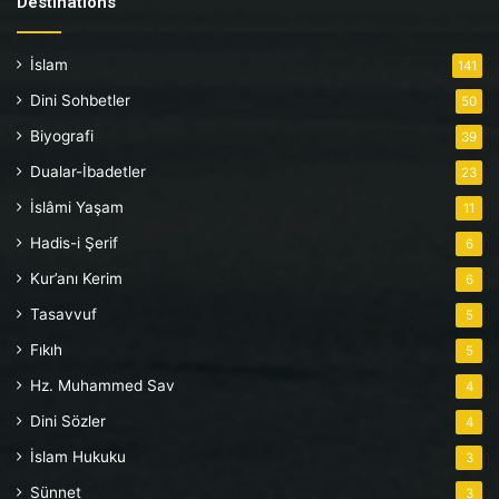
Destinations
İslam
141
Dini Sohbetler
50
Biyografi
39
Dualar-İbadetler
23
İslâmi Yaşam
11
Hadis-i Şerif
6
Kur’anı Kerim
6
Tasavvuf
5
Fıkıh
5
Hz. Muhammed Sav
4
Dini Sözler
4
İslam Hukuku
3
Sünnet
3