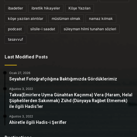
ibadetler
ibretlik hikayeler
Köşe Yazıları
köşe yazıları alıntılar
müslüman olmak
namaz kılmak
podcast
silsile-i saadat
süleyman hilmi tunahan sözleri
tasavvuf
Last Modified Posts
Ocak 27, 2026
Seyahat Fotoğrafçılığına Baktığımızda Gördüklerimiz
Ağustos 3, 2022
Takva(Emirlere Uyma Günahtan Kaçınma) Vera (Haram, Helal
Şüphelilerden Sakınmak) Zühd (Dünyaya Rağbet Etmemek)
ile ilgili Hadis’ler
Ağustos 3, 2022
Ahiretle ilgili Hadis-i Şerifler