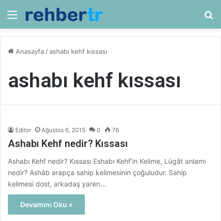
Menü
Ar
Anasayfa
/
ashabı kehf kıssası
ashabı kehf kıssası
Editor
Ağustos 6, 2015
0
76
Ashabı Kehf nedir? Kıssası
Ashabı Kehf nedir? Kıssası Eshabı Kehf’in Kelime, Lügât anlamı
nedir? Ashâb arapça sahip kelimesinin çoğuludur. Sahip
kelimesi dost, arkadaş yaren…
Devamını Oku »