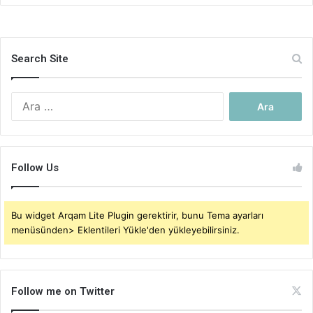
Search Site
Arama:
Follow Us
Bu widget Arqam Lite Plugin gerektirir, bunu Tema ayarları
menüsünden> Eklentileri Yükle'den yükleyebilirsiniz.
Follow me on Twitter