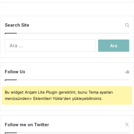
Search Site
Arama:
Follow Us
Bu widget Arqam Lite Plugin gerektirir, bunu Tema ayarları
menüsünden> Eklentileri Yükle'den yükleyebilirsiniz.
Follow me on Twitter