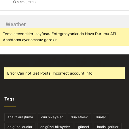
Mart 8, 2016
Weather
Tema seçenekleri sayfası> Entegrasyonlar'da Hava Durumu API
Anahtarını ayarlamanız gerekir.
Error Can not Get Posts, Incorrect account info.
Tags
analiz araştırma
dini hikayeler
dua etmek
dualar
en güzel dualar
en güzel hikayeler
güncel
hadisi şerifler