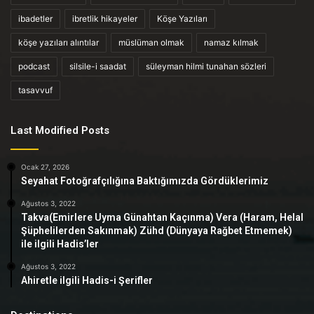
ibadetler
ibretlik hikayeler
Köşe Yazıları
köşe yazıları alıntılar
müslüman olmak
namaz kılmak
podcast
silsile-i saadat
süleyman hilmi tunahan sözleri
tasavvuf
Last Modified Posts
Ocak 27, 2026
Seyahat Fotoğrafçılığına Baktığımızda Gördüklerimiz
Ağustos 3, 2022
Takva(Emirlere Uyma Günahtan Kaçınma) Vera (Haram, Helal
Şüphelilerden Sakınmak) Zühd (Dünyaya Rağbet Etmemek)
ile ilgili Hadis’ler
Ağustos 3, 2022
Ahiretle ilgili Hadis-i Şerifler