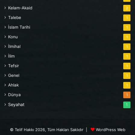
Kelam-Akaid
2
Talebe
1
İslam Tarihi
1
Konu
1
İlmihal
1
İlim
1
Tefsir
1
Genel
1
Ahlak
1
Dünya
1
Seyahat
1
© Telif Hakkı 2026, Tüm Hakları Saklıdır |
WordPress Web