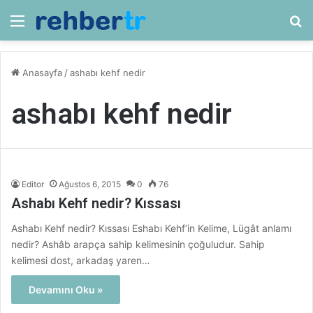
Menü
Ar
Anasayfa
/
ashabı kehf nedir
ashabı kehf nedir
Editor
Ağustos 6, 2015
0
76
Ashabı Kehf nedir? Kıssası
Ashabı Kehf nedir? Kıssası Eshabı Kehf’in Kelime, Lügât anlamı
nedir? Ashâb arapça sahip kelimesinin çoğuludur. Sahip
kelimesi dost, arkadaş yaren…
Devamını Oku »