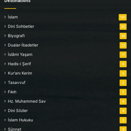
Destinations
İslam
141
Dini Sohbetler
50
Biyografi
39
Dualar-İbadetler
23
İslâmi Yaşam
11
Hadis-i Şerif
6
Kur’anı Kerim
6
Tasavvuf
5
Fıkıh
5
Hz. Muhammed Sav
4
Dini Sözler
4
İslam Hukuku
3
Sünnet
3