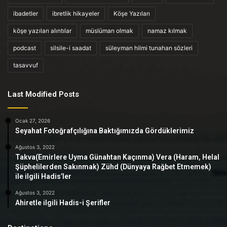
ibadetler
ibretlik hikayeler
Köşe Yazıları
köşe yazıları alıntılar
müslüman olmak
namaz kılmak
podcast
silsile-i saadat
süleyman hilmi tunahan sözleri
tasavvuf
Last Modified Posts
Ocak 27, 2026
Seyahat Fotoğrafçılığına Baktığımızda Gördüklerimiz
Ağustos 3, 2022
Takva(Emirlere Uyma Günahtan Kaçınma) Vera (Haram, Helal
Şüphelilerden Sakınmak) Zühd (Dünyaya Rağbet Etmemek)
ile ilgili Hadis’ler
Ağustos 3, 2022
Ahiretle ilgili Hadis-i Şerifler