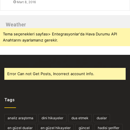
Mart 8, 2016
Weather
Tema seçenekleri sayfası> Entegrasyonlar'da Hava Durumu API
Anahtarını ayarlamanız gerekir.
Error Can not Get Posts, Incorrect account info.
Tags
analiz araştırma
dini hikayeler
dua etmek
dualar
en güzel dualar
en güzel hikayeler
güncel
hadisi şerifler