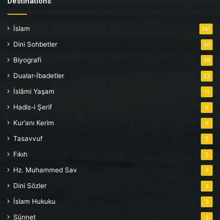
Destinations
İslam
141
Dini Sohbetler
50
Biyografi
39
Dualar-İbadetler
23
İslâmi Yaşam
11
Hadis-i Şerif
6
Kur’anı Kerim
6
Tasavvuf
5
Fıkıh
5
Hz. Muhammed Sav
4
Dini Sözler
4
İslam Hukuku
3
Sünnet
3