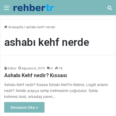
Menü
Ar
Anasayfa
/
ashabı kehf nerde
ashabı kehf nerde
Editor
Ağustos 6, 2015
0
76
Ashabı Kehf nedir? Kıssası
Ashabı Kehf nedir? Kıssası Eshabı Kehf’in Kelime, Lügât anlamı
nedir? Ashâb arapça sahip kelimesinin çoğuludur. Sahip
kelimesi dost, arkadaş yaren…
Devamını Oku »