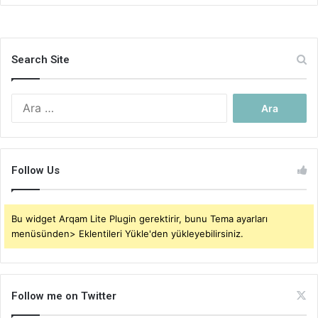
Search Site
Arama:
Follow Us
Bu widget Arqam Lite Plugin gerektirir, bunu Tema ayarları
menüsünden> Eklentileri Yükle'den yükleyebilirsiniz.
Follow me on Twitter