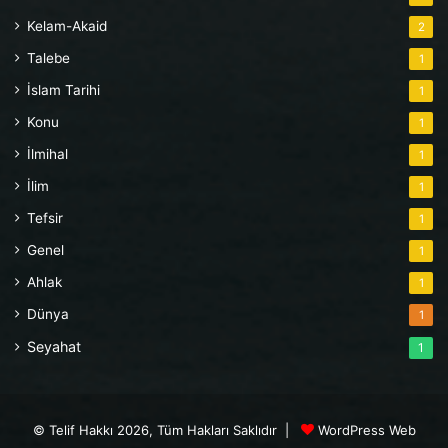
Kelam-Akaid
2
Talebe
1
İslam Tarihi
1
Konu
1
İlmihal
1
İlim
1
Tefsir
1
Genel
1
Ahlak
1
Dünya
1
Seyahat
1
© Telif Hakkı 2026, Tüm Hakları Saklıdır |
WordPress Web