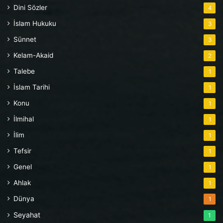
Dini Sözler
4
İslam Hukuku
3
Sünnet
3
Kelam-Akaid
2
Talebe
1
İslam Tarihi
1
Konu
1
İlmihal
1
İlim
1
Tefsir
1
Genel
1
Ahlak
1
Dünya
1
Seyahat
1