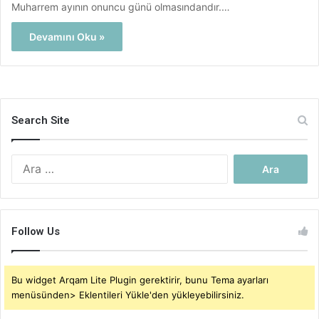
Muharrem ayının onuncu günü olmasındandır.…
Devamını Oku »
Search Site
Arama:
Follow Us
Bu widget Arqam Lite Plugin gerektirir, bunu Tema ayarları
menüsünden> Eklentileri Yükle'den yükleyebilirsiniz.