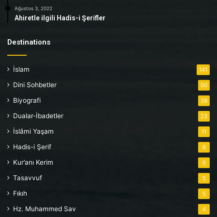
Ağustos 3, 2022
Ahiretle ilgili Hadis-i Şerifler
Destinations
İslam
141
Dini Sohbetler
50
Biyografi
39
Dualar-İbadetler
23
İslâmi Yaşam
11
Hadis-i Şerif
6
Kur’anı Kerim
6
Tasavvuf
5
Fıkıh
5
Hz. Muhammed Sav
4