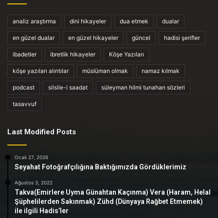
analiz araştırma
dini hikayeler
dua etmek
dualar
en güzel dualar
en güzel hikayeler
güncel
hadisi şerifler
ibadetler
ibretlik hikayeler
Köşe Yazıları
köşe yazıları alıntılar
müslüman olmak
namaz kılmak
podcast
silsile-i saadat
süleyman hilmi tunahan sözleri
tasavvuf
Last Modified Posts
Ocak 27, 2026
Seyahat Fotoğrafçılığına Baktığımızda Gördüklerimiz
Ağustos 3, 2022
Takva(Emirlere Uyma Günahtan Kaçınma) Vera (Haram, Helal
Şüphelilerden Sakınmak) Zühd (Dünyaya Rağbet Etmemek)
ile ilgili Hadis’ler