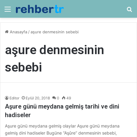
Menü
Ar
Anasayfa
/
aşure denmesinin sebebi
aşure denmesinin
sebebi
Editor
Eylül 20, 2018
0
49
Aşure günü meydana gelmiş tarihi ve dini
hadiseler
Aşure günü meydana gelmiş olaylar Aşure günü meydana
gelmiş dini hadiseler Bugüne “Aşûre” denmesinin sebebi,