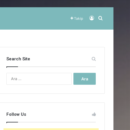
Kayıt Ol
Arama yap ..
Takip
Search Site
Arama:
Follow Us