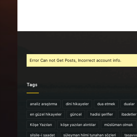
Error Can not Get Posts, Incorrect account info.
Tags
analiz araştırma
dini hikayeler
dua etmek
dualar
en güzel hikayeler
güncel
hadisi şerifler
ibadetler
Köşe Yazıları
köşe yazıları alıntılar
müslüman olmak
silsile-i saadat
süleyman hilmi tunahan sözleri
tasavv