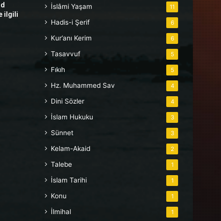
hd
İslâmi Yaşam
11
ilgili
Hadis-i Şerif
6
Kur’anı Kerim
6
Tasavvuf
5
Fıkıh
5
Hz. Muhammed Sav
4
Dini Sözler
4
İslam Hukuku
3
Sünnet
3
Kelam-Akaid
2
Talebe
1
İslam Tarihi
1
Konu
1
İlmihal
1