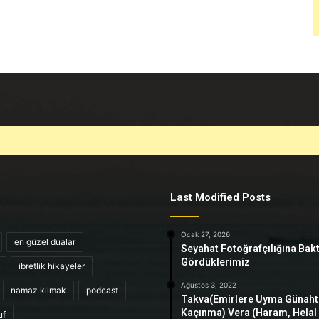
Last Modified Posts
Ocak 27, 2026
en güzel dualar
Seyahat Fotoğrafçılığına Bak
Gördüklerimiz
ibretlik hikayeler
Ağustos 3, 2022
namaz kılmak
podcast
Takva(Emirlere Uyma Günah
Kaçınma) Vera (Haram, Helal
uf