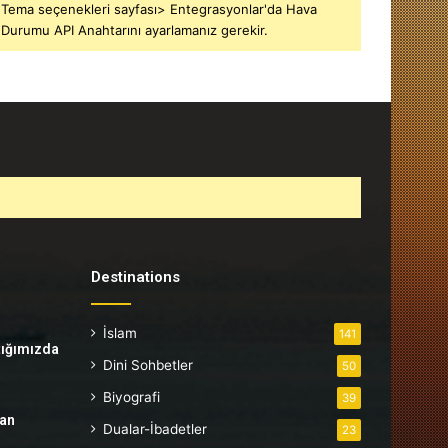
Tema seçenekleri sayfası> Entegrasyonlar'da Hava
Durumu API Anahtarını ayarlamanız gerekir.
Destinations
İslam
141
tığımızda
Dini Sohbetler
50
Biyografi
39
tan
Dualar-İbadetler
23