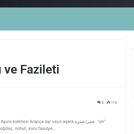
ve Fazileti
0
119
kelimesi Arapça aşr veya aşara عشر/عشرة “on”
 Buğday, nohut, kuru fasulye…