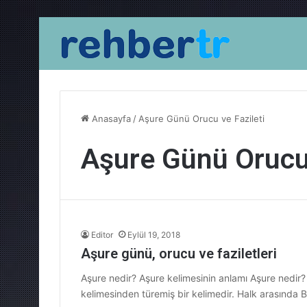
Anasayfa
/
Aşure Günü Orucu ve Fazileti
Aşure Günü Orucu 
Editor
Eylül 19, 2018
Aşure günü, orucu ve faziletleri
Aşure nedir? Aşure kelimesinin anlamı Aşure nedir? Aşure 
kelimesinden türemiş bir kelimedir. Halk arasında