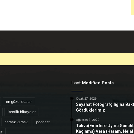
Last Modified Posts
Ocak 27, 2026
en güzel dualar
Seyahat Fotoğrafçılığına Bak
Gördüklerimiz
ibretlik hikayeler
Ağustos 3, 2022
namaz kılmak
podcast
Takva(Emirlere Uyma Günah
Kaçınma) Vera (Haram, Helal
uf