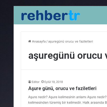
Anasayfa
/
aşuregünü orucu ve faziletleri
aşuregünü orucu ve
Editor
Eylül 19, 2018
Aşure günü, orucu ve faziletleri
Aşure nedir? Aşure kelimesinin anlamı Aşure nedir? Aşure 
kelimesinden türemiş bir kelimedir. Halk arasında