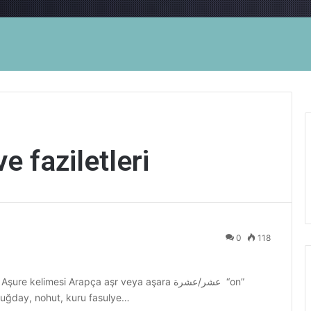
 faziletleri
0
118
kelimesi Arapça aşr veya aşara عشر/عشرة “on”
 Buğday, nohut, kuru fasulye…