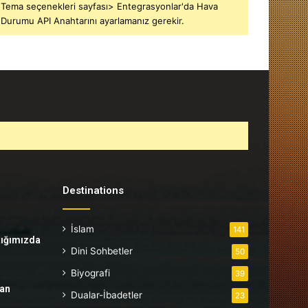
Tema seçenekleri sayfası> Entegrasyonlar'da Hava
Durumu API Anahtarını ayarlamanız gerekir.
Destinations
İslam
141
tığımızda
Dini Sohbetler
50
Biyografi
39
tan
Dualar-İbadetler
23