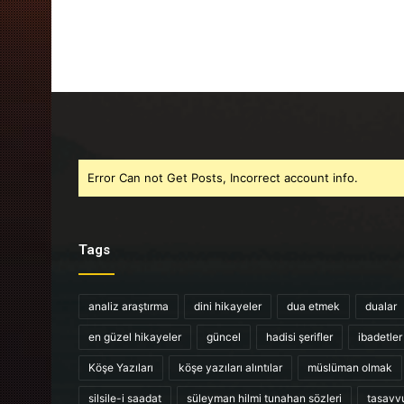
Error Can not Get Posts, Incorrect account info.
Tags
analiz araştırma
dini hikayeler
dua etmek
dualar
en güzel hikayeler
güncel
hadisi şerifler
ibadetler
Köşe Yazıları
köşe yazıları alıntılar
müslüman olmak
silsile-i saadat
süleyman hilmi tunahan sözleri
tasavv