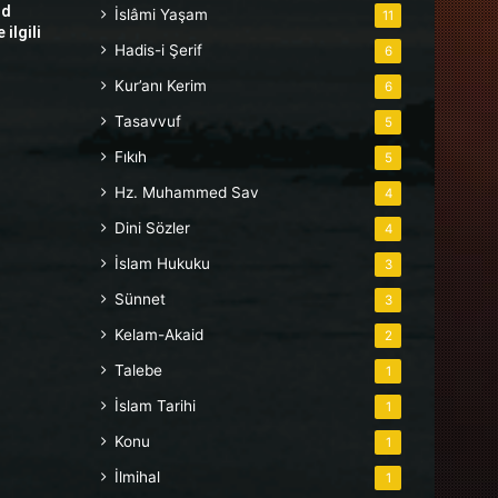
hd
İslâmi Yaşam
11
ilgili
Hadis-i Şerif
6
Kur’anı Kerim
6
Tasavvuf
5
Fıkıh
5
Hz. Muhammed Sav
4
Dini Sözler
4
İslam Hukuku
3
Sünnet
3
Kelam-Akaid
2
Talebe
1
İslam Tarihi
1
Konu
1
İlmihal
1