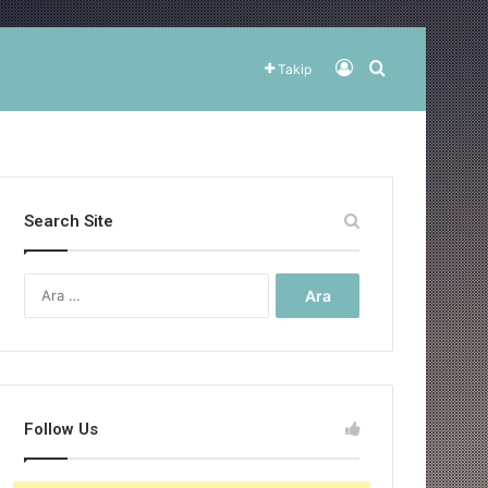
Kayıt Ol
Arama yap ..
Takip
Search Site
Arama:
Follow Us