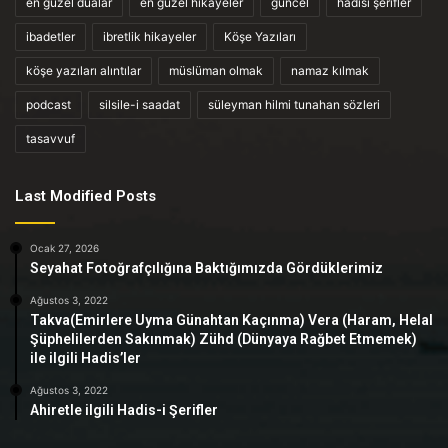
en güzel dualar
en güzel hikayeler
güncel
hadisi şerifler
ibadetler
ibretlik hikayeler
Köşe Yazıları
köşe yazıları alıntılar
müslüman olmak
namaz kılmak
podcast
silsile-i saadat
süleyman hilmi tunahan sözleri
tasavvuf
Last Modified Posts
Ocak 27, 2026
Seyahat Fotoğrafçılığına Baktığımızda Gördüklerimiz
Ağustos 3, 2022
Takva(Emirlere Uyma Günahtan Kaçınma) Vera (Haram, Helal
Şüphelilerden Sakınmak) Zühd (Dünyaya Rağbet Etmemek)
ile ilgili Hadis’ler
Ağustos 3, 2022
Ahiretle ilgili Hadis-i Şerifler