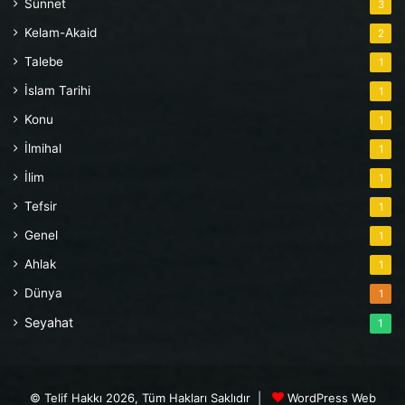
Sünnet
3
Kelam-Akaid
2
Talebe
1
İslam Tarihi
1
Konu
1
İlmihal
1
İlim
1
Tefsir
1
Genel
1
Ahlak
1
Dünya
1
Seyahat
1
© Telif Hakkı 2026, Tüm Hakları Saklıdır |
WordPress Web