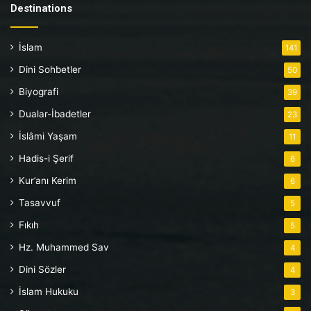
Destinations
İslam
141
Dini Sohbetler
50
Biyografi
39
Dualar-İbadetler
23
İslâmi Yaşam
11
Hadis-i Şerif
6
Kur’anı Kerim
6
Tasavvuf
5
Fıkıh
5
Hz. Muhammed Sav
4
Dini Sözler
4
İslam Hukuku
3