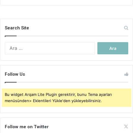
Search Site
Arama:
Follow Us
Bu widget Arqam Lite Plugin gerektirir, bunu Tema ayarları
menüsünden> Eklentileri Yükle'den yükleyebilirsiniz.
Follow me on Twitter