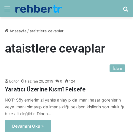
Menü
Ar
Anasayfa
/
ataistlere cevaplar
ataistlere cevaplar
İslam
Editor
Haziran 29, 2019
0
124
Yaratıcı Üzerine Kısmî Felsefe
NOT: Söylemlerimizi yanlış anlayıp da imanı hasar görenlerin
veya imanı olmayıp da imansızlığı pekişen kişilerin sorumluluğu
bize ait değildir. Dinen…
Devamını Oku »