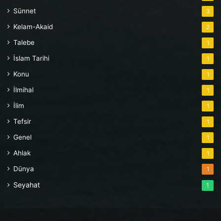
Sünnet
3
Kelam-Akaid
2
Talebe
1
İslam Tarihi
1
Konu
1
İlmihal
1
İlim
1
Tefsir
1
Genel
1
Ahlak
1
Dünya
1
Seyahat
1