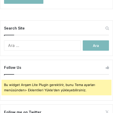
Search Site
Arama:
Follow Us
Bu widget Arqam Lite Plugin gerektirir, bunu Tema ayarları
menüsünden> Eklentileri Yükle'den yükleyebilirsiniz.
Follow me on Twitter