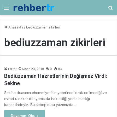
Menü
Ar
Anasayfa
/
bediuzzaman zikirleri
bediuzzaman zikirleri
Editor
Nisan 23, 2018
0
83
Bediüzzaman Hazretlerinin Değişmez Virdi:
Sekine
Sekine duasının ehemmiyetinin yeterince idrak edilmediği ve
evrad u ezkar dünyamızda hak ettiği yeri almadığı
kanaatindeyiz. Bu sebeple bu yazımızda…
Devamını Oku »