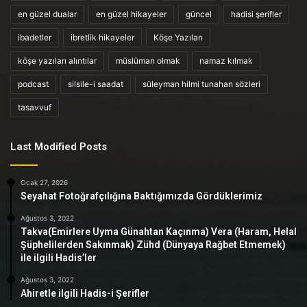
en güzel dualar
en güzel hikayeler
güncel
hadisi şerifler
ibadetler
ibretlik hikayeler
Köşe Yazıları
köşe yazıları alıntılar
müslüman olmak
namaz kılmak
podcast
silsile-i saadat
süleyman hilmi tunahan sözleri
tasavvuf
Last Modified Posts
Ocak 27, 2026
Seyahat Fotoğrafçılığına Baktığımızda Gördüklerimiz
Ağustos 3, 2022
Takva(Emirlere Uyma Günahtan Kaçınma) Vera (Haram, Helal
Şüphelilerden Sakınmak) Zühd (Dünyaya Rağbet Etmemek)
ile ilgili Hadis’ler
Ağustos 3, 2022
Ahiretle ilgili Hadis-i Şerifler