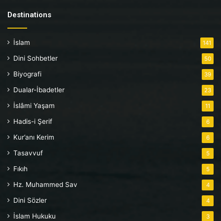
Destinations
İslam
141
Dini Sohbetler
50
Biyografi
39
Dualar-İbadetler
23
İslâmi Yaşam
11
Hadis-i Şerif
6
Kur’anı Kerim
6
Tasavvuf
5
Fıkıh
5
Hz. Muhammed Sav
4
Dini Sözler
4
İslam Hukuku
3