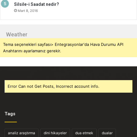
Silsile-i Saadat nedir?
Mart 8, 2016
Weather
Tema seçenekleri sayfası> Entegrasyonlar'da Hava Durumu API
Anahtarını ayarlamanız gerekir.
Error Can not Get Posts, Incorrect account info.
Tags
analiz araştırma
dini hikayeler
dua etmek
dualar