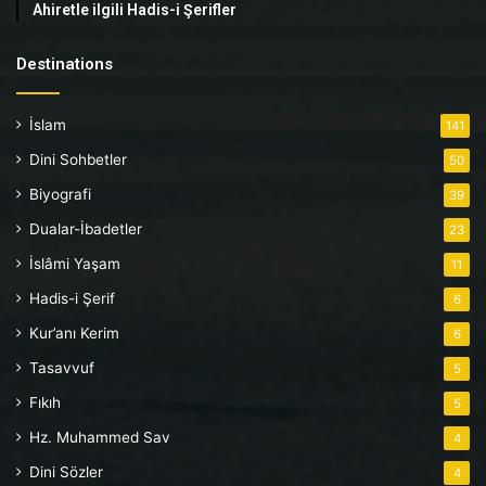
Ahiretle ilgili Hadis-i Şerifler
Destinations
İslam
141
Dini Sohbetler
50
Biyografi
39
Dualar-İbadetler
23
İslâmi Yaşam
11
Hadis-i Şerif
6
Kur’anı Kerim
6
Tasavvuf
5
Fıkıh
5
Hz. Muhammed Sav
4
Dini Sözler
4