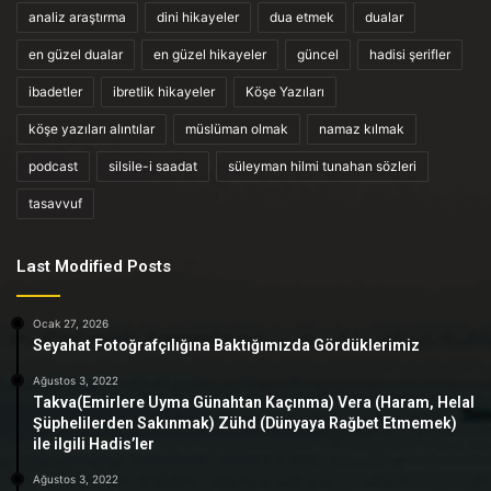
analiz araştırma
dini hikayeler
dua etmek
dualar
en güzel dualar
en güzel hikayeler
güncel
hadisi şerifler
ibadetler
ibretlik hikayeler
Köşe Yazıları
köşe yazıları alıntılar
müslüman olmak
namaz kılmak
podcast
silsile-i saadat
süleyman hilmi tunahan sözleri
tasavvuf
Last Modified Posts
Ocak 27, 2026
Seyahat Fotoğrafçılığına Baktığımızda Gördüklerimiz
Ağustos 3, 2022
Takva(Emirlere Uyma Günahtan Kaçınma) Vera (Haram, Helal
Şüphelilerden Sakınmak) Zühd (Dünyaya Rağbet Etmemek)
ile ilgili Hadis’ler
Ağustos 3, 2022