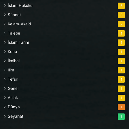
İslam Hukuku
3
Sünnet
3
Kelam-Akaid
2
Talebe
1
İslam Tarihi
1
Konu
1
İlmihal
1
İlim
1
Tefsir
1
Genel
1
Ahlak
1
Dünya
1
Seyahat
1