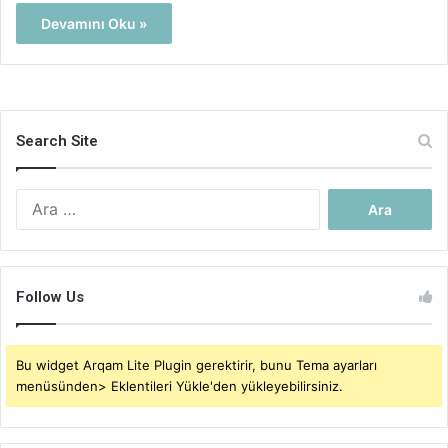
Devamını Oku »
Search Site
Arama:
Follow Us
Bu widget Arqam Lite Plugin gerektirir, bunu Tema ayarları
menüsünden> Eklentileri Yükle'den yükleyebilirsiniz.