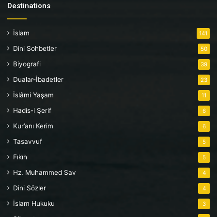
Destinations
İslam
141
Dini Sohbetler
50
Biyografi
39
Dualar-İbadetler
23
İslâmi Yaşam
11
Hadis-i Şerif
6
Kur’anı Kerim
6
Tasavvuf
5
Fıkıh
5
Hz. Muhammed Sav
4
Dini Sözler
4
İslam Hukuku
3