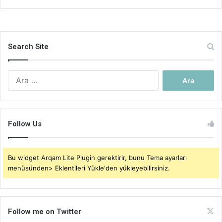
Search Site
Arama:
Follow Us
Bu widget Arqam Lite Plugin gerektirir, bunu Tema ayarları
menüsünden> Eklentileri Yükle'den yükleyebilirsiniz.
Follow me on Twitter