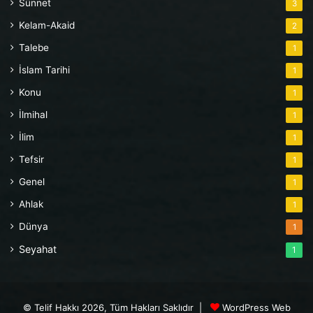
Sünnet
3
Kelam-Akaid
2
Talebe
1
İslam Tarihi
1
Konu
1
İlmihal
1
İlim
1
Tefsir
1
Genel
1
Ahlak
1
Dünya
1
Seyahat
1
© Telif Hakkı 2026, Tüm Hakları Saklıdır |
WordPress Web