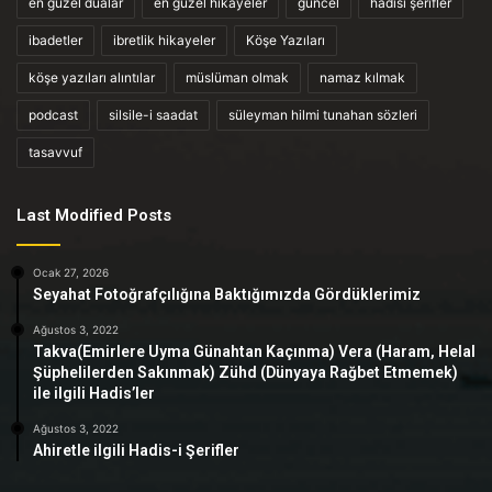
en güzel dualar
en güzel hikayeler
güncel
hadisi şerifler
ibadetler
ibretlik hikayeler
Köşe Yazıları
köşe yazıları alıntılar
müslüman olmak
namaz kılmak
podcast
silsile-i saadat
süleyman hilmi tunahan sözleri
tasavvuf
Last Modified Posts
Ocak 27, 2026
Seyahat Fotoğrafçılığına Baktığımızda Gördüklerimiz
Ağustos 3, 2022
Takva(Emirlere Uyma Günahtan Kaçınma) Vera (Haram, Helal
Şüphelilerden Sakınmak) Zühd (Dünyaya Rağbet Etmemek)
ile ilgili Hadis’ler
Ağustos 3, 2022
Ahiretle ilgili Hadis-i Şerifler