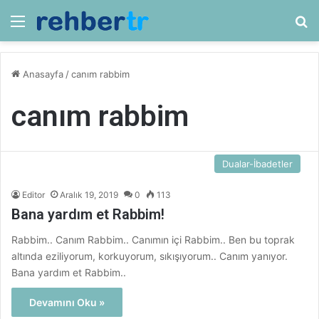
Menü
Ar
Anasayfa
/
canım rabbim
canım rabbim
Dualar-İbadetler
Editor
Aralık 19, 2019
0
113
Bana yardım et Rabbim!
Rabbim.. Canım Rabbim.. Canımın içi Rabbim.. Ben bu toprak
altında eziliyorum, korkuyorum, sıkışıyorum.. Canım yanıyor.
Bana yardım et Rabbim..
Devamını Oku »