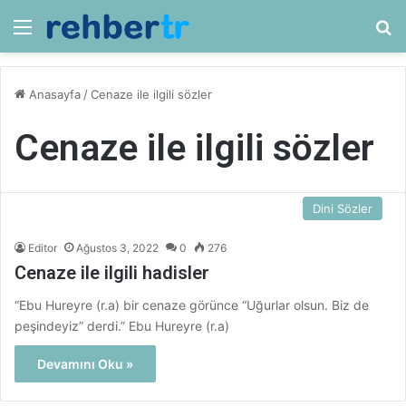
Menü
Ar
Anasayfa
/
Cenaze ile ilgili sözler
Cenaze ile ilgili sözler
Dini Sözler
Editor
Ağustos 3, 2022
0
276
Cenaze ile ilgili hadisler
“Ebu Hureyre (r.a) bir cenaze görünce “Uğurlar olsun. Biz de
peşindeyiz” derdi.” Ebu Hureyre (r.a)
Devamını Oku »