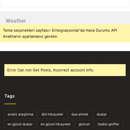
Weather
Tema seçenekleri sayfası> Entegrasyonlar'da Hava Durumu API
Anahtarını ayarlamanız gerekir.
Error Can not Get Posts, Incorrect account info.
Tags
analiz araştırma
dini hikayeler
dua etmek
dualar
en güzel dualar
en güzel hikayeler
güncel
hadisi şerifler