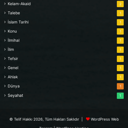
Kelam-Akaid
2
Talebe
1
İslam Tarihi
1
Konu
1
İlmihal
1
İlim
1
Tefsir
1
Genel
1
Ahlak
1
Dünya
1
Seyahat
1
© Telif Hakkı 2026, Tüm Hakları Saklıdır |
WordPress Web