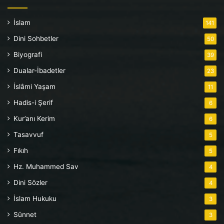
İslam
141
Dini Sohbetler
50
Biyografi
39
Dualar-İbadetler
23
İslâmi Yaşam
11
Hadis-i Şerif
6
Kur’anı Kerim
6
Tasavvuf
5
Fıkıh
5
Hz. Muhammed Sav
4
Dini Sözler
4
İslam Hukuku
3
Sünnet
3