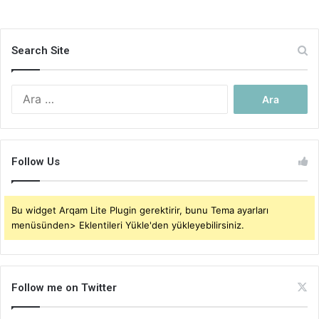
Search Site
Arama:
Follow Us
Bu widget Arqam Lite Plugin gerektirir, bunu Tema ayarları
menüsünden> Eklentileri Yükle'den yükleyebilirsiniz.
Follow me on Twitter