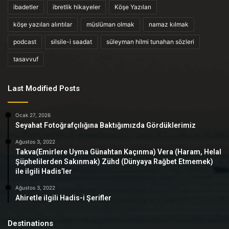
ibadetler
ibretlik hikayeler
Köşe Yazıları
köşe yazıları alıntılar
müslüman olmak
namaz kılmak
podcast
silsile-i saadat
süleyman hilmi tunahan sözleri
tasavvuf
Last Modified Posts
Ocak 27, 2026
Seyahat Fotoğrafçılığına Baktığımızda Gördüklerimiz
Ağustos 3, 2022
Takva(Emirlere Uyma Günahtan Kaçınma) Vera (Haram, Helal
Şüphelilerden Sakınmak) Zühd (Dünyaya Rağbet Etmemek)
ile ilgili Hadis’ler
Ağustos 3, 2022
Ahiretle ilgili Hadis-i Şerifler
Destinations