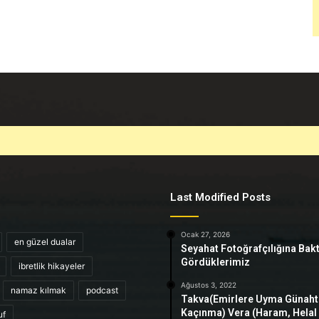
Last Modified Posts
Ocak 27, 2026
en güzel dualar
Seyahat Fotoğrafçılığına Bak
Gördüklerimiz
ibretlik hikayeler
Ağustos 3, 2022
namaz kılmak
podcast
Takva(Emirlere Uyma Günah
Kaçınma) Vera (Haram, Helal
uf