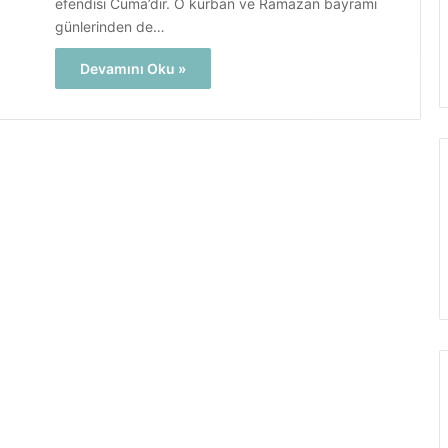
efendisi Cuma’dır. O kurban ve Ramazan bayramı
günlerinden de…
Devamını Oku »