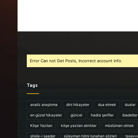
Error Can not Get Posts, Incorrect account info.
Tags
analiz araştırma
dini hikayeler
dua etmek
dualar
en güzel hikayeler
güncel
hadisi şerifler
ibadetler
Köşe Yazıları
köşe yazıları alıntılar
müslüman olmak
silsile-i saadat
süleyman hilmi tunahan sözleri
tasavv