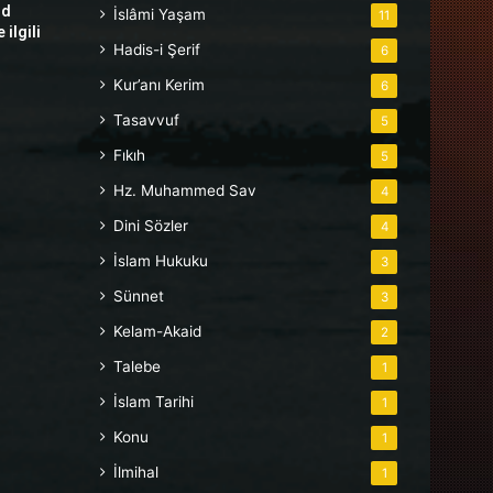
hd
İslâmi Yaşam
11
ilgili
Hadis-i Şerif
6
Kur’anı Kerim
6
Tasavvuf
5
Fıkıh
5
Hz. Muhammed Sav
4
Dini Sözler
4
İslam Hukuku
3
Sünnet
3
Kelam-Akaid
2
Talebe
1
İslam Tarihi
1
Konu
1
İlmihal
1