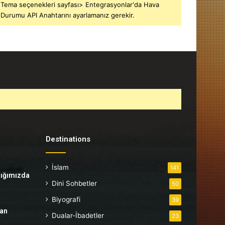
Tema seçenekleri sayfası> Entegrasyonlar'da Hava
Durumu API Anahtarını ayarlamanız gerekir.
Destinations
İslam
141
tığımızda
Dini Sohbetler
50
Biyografi
39
tan
Dualar-İbadetler
23