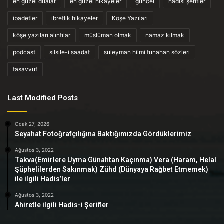
en güzel dualar
en güzel hikayeler
güncel
hadisi şerifler
ibadetler
ibretlik hikayeler
Köşe Yazıları
köşe yazıları alıntılar
müslüman olmak
namaz kılmak
podcast
silsile-i saadat
süleyman hilmi tunahan sözleri
tasavvuf
Last Modified Posts
Ocak 27, 2026
Seyahat Fotoğrafçılığına Baktığımızda Gördüklerimiz
Ağustos 3, 2022
Takva(Emirlere Uyma Günahtan Kaçınma) Vera (Haram, Helal
Şüphelilerden Sakınmak) Zühd (Dünyaya Rağbet Etmemek)
ile ilgili Hadis’ler
Ağustos 3, 2022
Ahiretle ilgili Hadis-i Şerifler