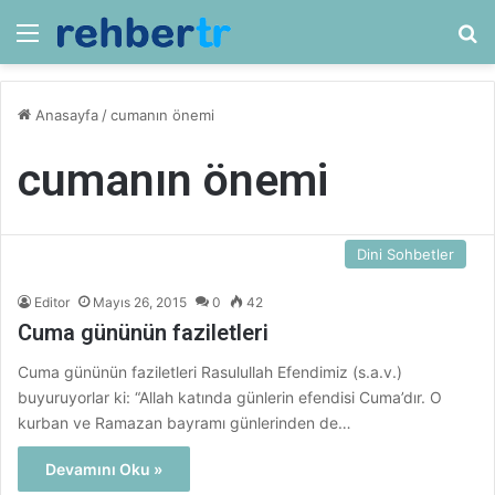
Menü
Ar
Anasayfa
/
cumanın önemi
cumanın önemi
Dini Sohbetler
Editor
Mayıs 26, 2015
0
42
Cuma gününün faziletleri
Cuma gününün faziletleri Rasulullah Efendimiz (s.a.v.)
buyuruyorlar ki: “Allah katında günlerin efendisi Cuma’dır. O
kurban ve Ramazan bayramı günlerinden de…
Devamını Oku »