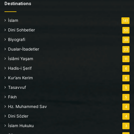
Destinations
İslam
141
Dini Sohbetler
50
Biyografi
39
Dualar-İbadetler
23
İslâmi Yaşam
11
Hadis-i Şerif
6
Kur’anı Kerim
6
Tasavvuf
5
Fıkıh
5
Hz. Muhammed Sav
4
Dini Sözler
4
İslam Hukuku
3