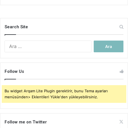
Search Site
Arama:
Follow Us
Bu widget Arqam Lite Plugin gerektirir, bunu Tema ayarları
menüsünden> Eklentileri Yükle'den yükleyebilirsiniz.
Follow me on Twitter