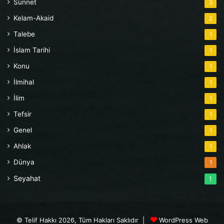
Sünnet
3
Kelam-Akaid
2
Talebe
1
İslam Tarihi
1
Konu
1
İlmihal
1
İlim
1
Tefsir
1
Genel
1
Ahlak
1
Dünya
1
Seyahat
1
© Telif Hakkı 2026, Tüm Hakları Saklıdır |
WordPress Web