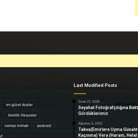
Last Modified Posts
Ocak 27, 2026
en güzel dualar
Seyahat Fotoğrafçılığına Bak
Gördüklerimiz
ibretlik hikayeler
Ağustos 3, 2022
namaz kılmak
podcast
Takva(Emirlere Uyma Günah
Kaçınma) Vera (Haram, Helal
uf