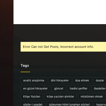
Error Can not Get Posts, Incorrect account info.
Tags
analiz araştırma
dini hikayeler
dua etmek
dualar
en güzel hikayeler
güncel
hadisi şerifler
ibadetler
Köşe Yazıları
köşe yazıları alıntılar
müslüman olmak
silsile-i saadat
süleyman hilmi tunahan sözleri
tasavv