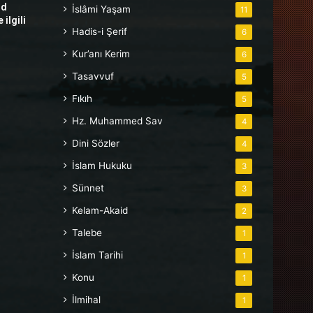
hd
İslâmi Yaşam
11
ilgili
Hadis-i Şerif
6
Kur’anı Kerim
6
Tasavvuf
5
Fıkıh
5
Hz. Muhammed Sav
4
Dini Sözler
4
İslam Hukuku
3
Sünnet
3
Kelam-Akaid
2
Talebe
1
İslam Tarihi
1
Konu
1
İlmihal
1