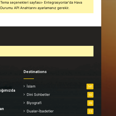
Tema seçenekleri sayfası> Entegrasyonlar'da Hava
Durumu API Anahtarını ayarlamanız gerekir.
Destinations
İslam
141
tığımızda
Dini Sohbetler
50
Biyografi
39
tan
Dualar-İbadetler
23