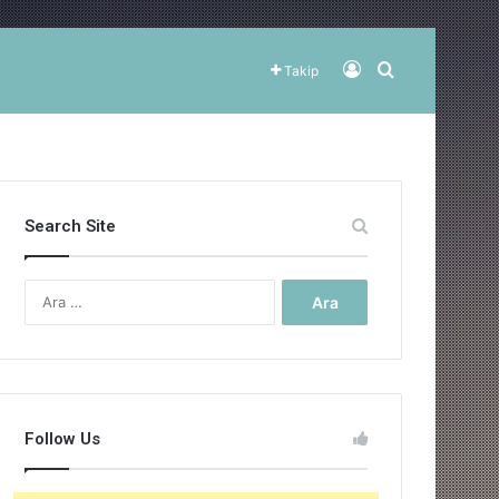
Kayıt Ol
Arama yap ..
Takip
Search Site
Arama:
Follow Us