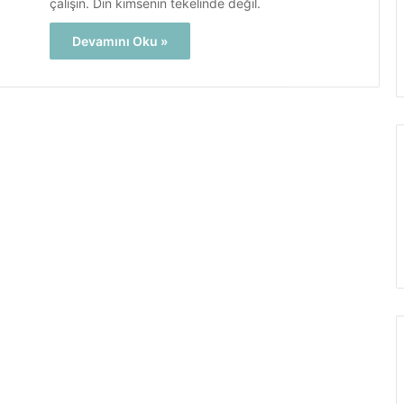
çalışın. Din kimsenin tekelinde değil.
Devamını Oku »